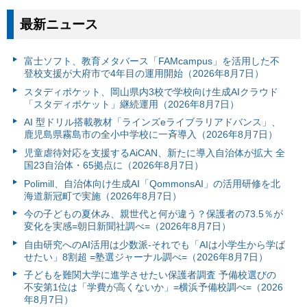
最新ニュース
富⼠ソフト、教育メタバース「FAMcampus」を活用した不
登校支援が大府市で4年目の運用開始（2026年8月7日）
スタディポケット、岡山県内3校で学校向け生成AIクラウド
「スタディポケット」継続運用（2026年8月7日）
AI 型ドリル搭載教材「ラインズeライブラリアドバンス」、
鹿児島県霧島市の全小中学校に一斉導入（2026年8月7日）
児童虐待対応を支援するAiCAN、新たに導入自治体が拡大 全
国23自治体・65拠点に（2026年8月7日）
Polimill、自治体向け生成AI「QommonsAI」の活用研修を北
海道新冠町で実施（2026年8月7日）
今の子どもの夏休み、親世代と何が違う？保護者の73.5％が
変化を実感=朝日新聞社調べ=（2026年8月7日）
自由研究へのAI活用は少数派-それでも「AIは小学生から学ば
せたい」8割超 =塾選ジャーナル調べ=（2026年8月7日）
子どもを難関大学に進学させたい保護者調査 予備校選びの
不安第1位は「学費が高くないか」=横浜予備校調べ=（2026
年8月7日）