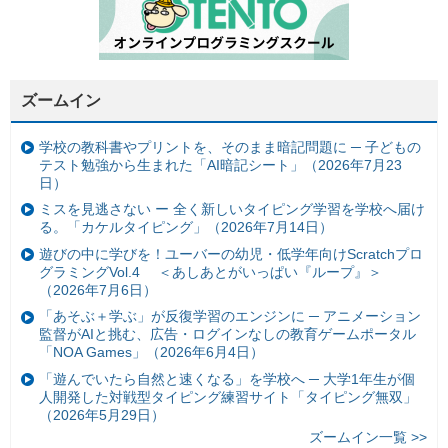
ズームイン
学校の教科書やプリントを、そのまま暗記問題に ─ 子どもの
テスト勉強から生まれた「AI暗記シート」（2026年7月23
日）
ミスを見逃さない ー 全く新しいタイピング学習を学校へ届け
る。「カケルタイピング」（2026年7月14日）
遊びの中に学びを！ユーバーの幼児・低学年向けScratchプロ
グラミングVol.4 ＜あしあとがいっぱい『ループ』＞
（2026年7月6日）
「あそぶ＋学ぶ」が反復学習のエンジンに ─ アニメーション
監督がAIと挑む、広告・ログインなしの教育ゲームポータル
「NOA Games」（2026年6月4日）
「遊んでいたら自然と速くなる」を学校へ ─ 大学1年生が個
人開発した対戦型タイピング練習サイト「タイピング無双」
（2026年5月29日）
ズームイン一覧 >>