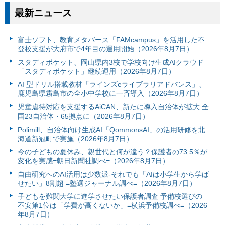
最新ニュース
富⼠ソフト、教育メタバース「FAMcampus」を活用した不
登校支援が大府市で4年目の運用開始（2026年8月7日）
スタディポケット、岡山県内3校で学校向け生成AIクラウド
「スタディポケット」継続運用（2026年8月7日）
AI 型ドリル搭載教材「ラインズeライブラリアドバンス」、
鹿児島県霧島市の全小中学校に一斉導入（2026年8月7日）
児童虐待対応を支援するAiCAN、新たに導入自治体が拡大 全
国23自治体・65拠点に（2026年8月7日）
Polimill、自治体向け生成AI「QommonsAI」の活用研修を北
海道新冠町で実施（2026年8月7日）
今の子どもの夏休み、親世代と何が違う？保護者の73.5％が
変化を実感=朝日新聞社調べ=（2026年8月7日）
自由研究へのAI活用は少数派-それでも「AIは小学生から学ば
せたい」8割超 =塾選ジャーナル調べ=（2026年8月7日）
子どもを難関大学に進学させたい保護者調査 予備校選びの
不安第1位は「学費が高くないか」=横浜予備校調べ=（2026
年8月7日）