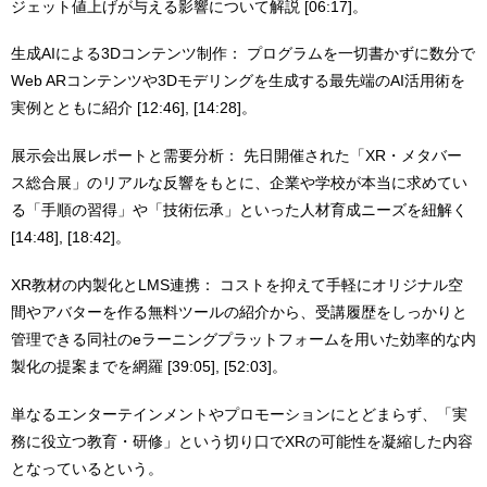
ジェット値上げが与える影響について解説 [06:17]。
生成AIによる3Dコンテンツ制作： プログラムを一切書かずに数分で
Web ARコンテンツや3Dモデリングを生成する最先端のAI活用術を
実例とともに紹介 [12:46], [14:28]。
展示会出展レポートと需要分析： 先日開催された「XR・メタバー
ス総合展」のリアルな反響をもとに、企業や学校が本当に求めてい
る「手順の習得」や「技術伝承」といった人材育成ニーズを紐解く
[14:48], [18:42]。
XR教材の内製化とLMS連携： コストを抑えて手軽にオリジナル空
間やアバターを作る無料ツールの紹介から、受講履歴をしっかりと
管理できる同社のeラーニングプラットフォームを用いた効率的な内
製化の提案までを網羅 [39:05], [52:03]。
単なるエンターテインメントやプロモーションにとどまらず、「実
務に役立つ教育・研修」という切り口でXRの可能性を凝縮した内容
となっているという。