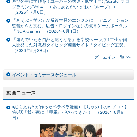
遊びの中に学びを！ユーバーの幼児・低学年向けScratchプロ
グラミングVol.4 ＜あしあとがいっぱい『ループ』＞
（2026年7月6日）
「あそぶ＋学ぶ」が反復学習のエンジンに ─ アニメーション
監督がAIと挑む、広告・ログインなしの教育ゲームポータル
「NOA Games」（2026年6月4日）
「遊んでいたら自然と速くなる」を学校へ ─ 大学1年生が個
人開発した対戦型タイピング練習サイト「タイピング無双」
（2026年5月29日）
ズームイン一覧 >>
イベント・セミナースケジュール
動画ニュース
●絵も文もAIが作ったペラペラ漫画● 【ちゃのまのAIプロト】
第0話「我が家に『理屈』がやってきた！」（2026年8月6
日）