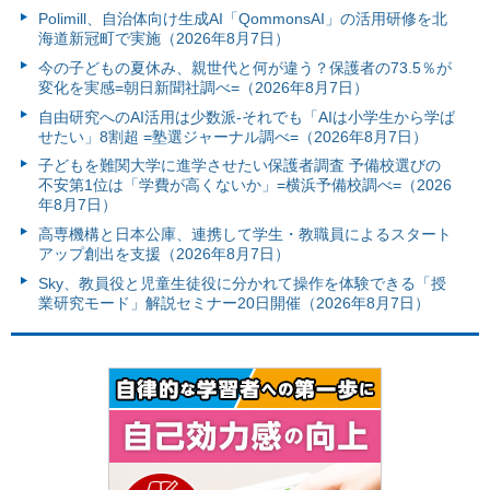
Polimill、自治体向け生成AI「QommonsAI」の活用研修を北
海道新冠町で実施（2026年8月7日）
今の子どもの夏休み、親世代と何が違う？保護者の73.5％が
変化を実感=朝日新聞社調べ=（2026年8月7日）
自由研究へのAI活用は少数派-それでも「AIは小学生から学ば
せたい」8割超 =塾選ジャーナル調べ=（2026年8月7日）
子どもを難関大学に進学させたい保護者調査 予備校選びの
不安第1位は「学費が高くないか」=横浜予備校調べ=（2026
年8月7日）
高専機構と日本公庫、連携して学生・教職員によるスタート
アップ創出を支援（2026年8月7日）
Sky、教員役と児童生徒役に分かれて操作を体験できる「授
業研究モード」解説セミナー20日開催（2026年8月7日）