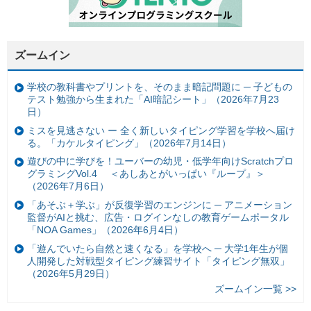
ズームイン
学校の教科書やプリントを、そのまま暗記問題に ─ 子どもの
テスト勉強から生まれた「AI暗記シート」（2026年7月23
日）
ミスを見逃さない ー 全く新しいタイピング学習を学校へ届け
る。「カケルタイピング」（2026年7月14日）
遊びの中に学びを！ユーバーの幼児・低学年向けScratchプロ
グラミングVol.4 ＜あしあとがいっぱい『ループ』＞
（2026年7月6日）
「あそぶ＋学ぶ」が反復学習のエンジンに ─ アニメーション
監督がAIと挑む、広告・ログインなしの教育ゲームポータル
「NOA Games」（2026年6月4日）
「遊んでいたら自然と速くなる」を学校へ ─ 大学1年生が個
人開発した対戦型タイピング練習サイト「タイピング無双」
（2026年5月29日）
ズームイン一覧 >>