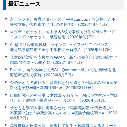
最新ニュース
富⼠ソフト、教育メタバース「FAMcampus」を活用した不
登校支援が大府市で4年目の運用開始（2026年8月7日）
スタディポケット、岡山県内3校で学校向け生成AIクラウド
「スタディポケット」継続運用（2026年8月7日）
AI 型ドリル搭載教材「ラインズeライブラリアドバンス」、
鹿児島県霧島市の全小中学校に一斉導入（2026年8月7日）
児童虐待対応を支援するAiCAN、新たに導入自治体が拡大 全
国23自治体・65拠点に（2026年8月7日）
Polimill、自治体向け生成AI「QommonsAI」の活用研修を北
海道新冠町で実施（2026年8月7日）
今の子どもの夏休み、親世代と何が違う？保護者の73.5％が
変化を実感=朝日新聞社調べ=（2026年8月7日）
自由研究へのAI活用は少数派-それでも「AIは小学生から学ば
せたい」8割超 =塾選ジャーナル調べ=（2026年8月7日）
子どもを難関大学に進学させたい保護者調査 予備校選びの
不安第1位は「学費が高くないか」=横浜予備校調べ=（2026
年8月7日）
高専機構と日本公庫、連携して学生・教職員によるスタート