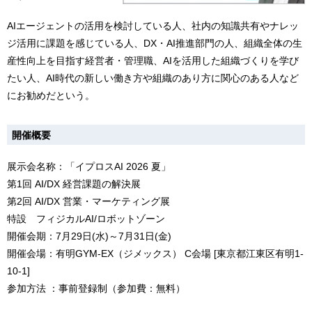
AIエージェントの活用を検討している人、社内の知識共有やナレッ
ジ活用に課題を感じている人、DX・AI推進部門の人、組織全体の生
産性向上を目指す経営者・管理職、AIを活用した組織づくりを学び
たい人、AI時代の新しい働き方や組織のあり方に関心のある人など
にお勧めだという。
開催概要
展示会名称：「イプロスAI 2026 夏」
第1回 AI/DX 経営課題の解決展
第2回 AI/DX 営業・マーケティング展
特設 フィジカルAI/ロボットゾーン
開催会期：7月29日(水)～7月31日(金)
開催会場：有明GYM-EX（ジメックス） C会場 [東京都江東区有明1-
10-1]
参加方法 ：事前登録制（参加費：無料）