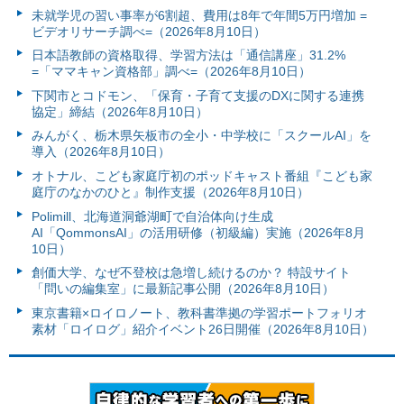
未就学児の習い事率が6割超、費用は8年で年間5万円増加 =
ビデオリサーチ調べ=（2026年8月10日）
日本語教師の資格取得、学習方法は「通信講座」31.2%
=「ママキャン資格部」調べ=（2026年8月10日）
下関市とコドモン、「保育・子育て支援のDXに関する連携
協定」締結（2026年8月10日）
みんがく、栃木県矢板市の全小・中学校に「スクールAI」を
導入（2026年8月10日）
オトナル、こども家庭庁初のポッドキャスト番組『こども家
庭庁のなかのひと』制作支援（2026年8月10日）
Polimill、北海道洞爺湖町で自治体向け生成
AI「QommonsAI」の活用研修（初級編）実施（2026年8月
10日）
創価大学、なぜ不登校は急増し続けるのか？ 特設サイト
「問いの編集室」に最新記事公開（2026年8月10日）
東京書籍×ロイロノート、教科書準拠の学習ポートフォリオ
素材「ロイログ」紹介イベント26日開催（2026年8月10日）