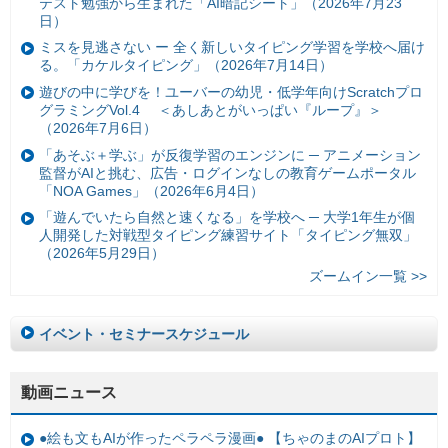
テスト勉強から生まれた「AI暗記シート」（2026年7月23
日）
ミスを見逃さない ー 全く新しいタイピング学習を学校へ届け
る。「カケルタイピング」（2026年7月14日）
遊びの中に学びを！ユーバーの幼児・低学年向けScratchプロ
グラミングVol.4 ＜あしあとがいっぱい『ループ』＞
（2026年7月6日）
「あそぶ＋学ぶ」が反復学習のエンジンに ─ アニメーション
監督がAIと挑む、広告・ログインなしの教育ゲームポータル
「NOA Games」（2026年6月4日）
「遊んでいたら自然と速くなる」を学校へ ─ 大学1年生が個
人開発した対戦型タイピング練習サイト「タイピング無双」
（2026年5月29日）
ズームイン一覧 >>
イベント・セミナースケジュール
動画ニュース
●絵も文もAIが作ったペラペラ漫画● 【ちゃのまのAIプロト】