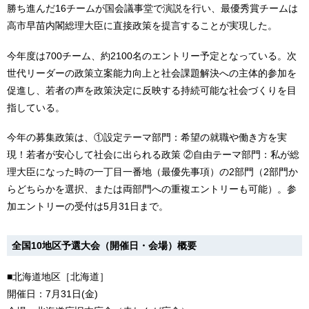
勝ち進んだ16チームが国会議事堂で演説を行い、最優秀賞チームは
高市早苗内閣総理大臣に直接政策を提言することが実現した。
今年度は700チーム、約2100名のエントリー予定となっている。次
世代リーダーの政策立案能力向上と社会課題解決への主体的参加を
促進し、若者の声を政策決定に反映する持続可能な社会づくりを目
指している。
今年の募集政策は、①設定テーマ部門：希望の就職や働き方を実
現！若者が安心して社会に出られる政策 ②自由テーマ部門：私が総
理大臣になった時の一丁目一番地（最優先事項）の2部門（2部門か
らどちらかを選択、または両部門への重複エントリーも可能）。参
加エントリーの受付は5月31日まで。
全国10地区予選大会（開催日・会場）概要
■北海道地区［北海道］
開催日：7月31日(金)