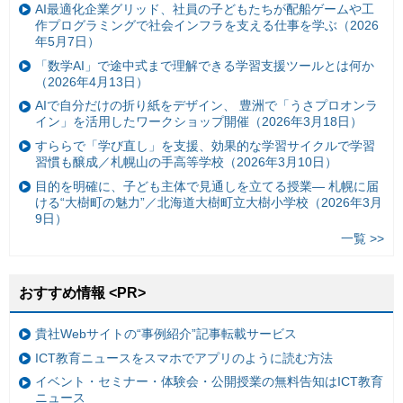
AI最適化企業グリッド、社員の子どもたちが配船ゲームや工
作プログラミングで社会インフラを支える仕事を学ぶ（2026
年5月7日）
「数学AI」で途中式まで理解できる学習支援ツールとは何か
（2026年4月13日）
AIで自分だけの折り紙をデザイン、 豊洲で「うさプロオンラ
イン」を活用したワークショップ開催（2026年3月18日）
すららで「学び直し」を支援、効果的な学習サイクルで学習
習慣も醸成／札幌山の手高等学校（2026年3月10日）
目的を明確に、子ども主体で見通しを立てる授業— 札幌に届
ける“大樹町の魅力”／北海道大樹町立大樹小学校（2026年3月
9日）
一覧 >>
おすすめ情報 <PR>
貴社Webサイトの“事例紹介”記事転載サービス
ICT教育ニュースをスマホでアプリのように読む方法
イベント・セミナー・体験会・公開授業の無料告知はICT教育
ニュース