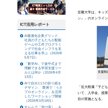
近畿大学は、キッズ
ン』」のオンライン
ICT活用レポート
AI最適化企業グリッド、
社員の子どもたちが配船
ゲームや工作プログラミ
ングで社会インフラを支
える仕事を学ぶ（2026年
5月7日）
「数学AI」で途中式まで
理解できる学習支援ツー
支援制
ルとは何か（2026年4月
13日）
AIで自分だけの折り紙を
「近大附属『子ども
デザイン、 豊洲で「うさ
プロオンライン」を活用
いて、入学金、授業
したワークショップ開催
目の実施となる。
（2026年3月18日）
すららで「学び直し」を