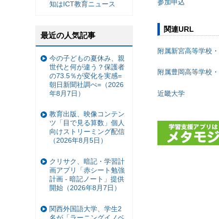
参加申込
知はICT教育ニュース
関連URL
最近の人気記事
附属新宮高等学校・
今の子どもの夏休み、親
世代と何が違う？保護者
附属豊岡高等学校・
の73.5％が変化を実感=
朝日新聞社調べ=（2026
年8月7日）
近畿大学
教育出版、映像コンテン
ツ「目で見る算数」個人
向けストリーミング配信
（2026年8月5日）
クリサク、暗記・学習計
画アプリ「赤シート勉強
計画 - 暗記ノート」提供
開始（2026年8月7日）
関西外国語大学、学生2
名が「ラーニングイノベ