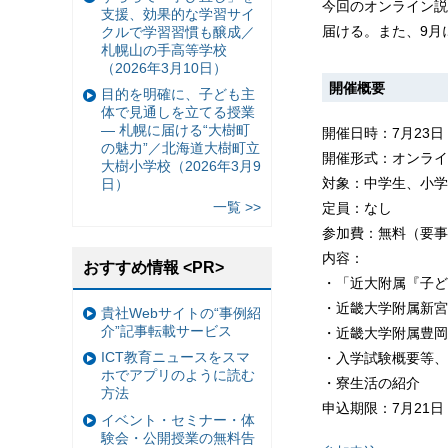
今回のオンライン説
支援、効果的な学習サイ
届ける。また、9月
クルで学習習慣も醸成／
札幌山の手高等学校
（2026年3月10日）
開催概要
目的を明確に、子ども主
体で見通しを立てる授業
— 札幌に届ける“大樹町
開催日時：7月23日（
の魅力”／北海道大樹町立
開催形式：オンライ
大樹小学校（2026年3月9
対象：中学生、小学
日）
一覧 >>
定員：なし
参加費：無料（要事
内容：
おすすめ情報 <PR>
・「近大附属『子ど
・近畿大学附属新宮
貴社Webサイトの“事例紹
介”記事転載サービス
・近畿大学附属豊岡
ICT教育ニュースをスマ
・入学試験概要等、
ホでアプリのように読む
・寮生活の紹介
方法
申込期限：7月21日
イベント・セミナー・体
験会・公開授業の無料告