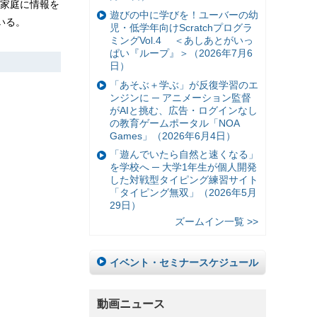
家庭に情報を
遊びの中に学びを！ユーバーの幼
いる。
児・低学年向けScratchプログラ
ミングVol.4 ＜あしあとがいっ
ぱい『ループ』＞（2026年7月6
日）
「あそぶ＋学ぶ」が反復学習のエ
ンジンに ─ アニメーション監督
がAIと挑む、広告・ログインなし
の教育ゲームポータル「NOA
Games」（2026年6月4日）
「遊んでいたら自然と速くなる」
を学校へ ─ 大学1年生が個人開発
した対戦型タイピング練習サイト
「タイピング無双」（2026年5月
29日）
ズームイン一覧 >>
イベント・セミナースケジュール
動画ニュース