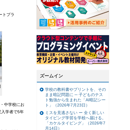
ートプラ
ズームイン
岡
学校の教科書やプリントを、その
まま暗記問題に ─ 子どものテス
ト勉強から生まれた「AI暗記シー
・中学校にお
ト」（2026年7月23日）
度入学者で5年
ミスを見逃さない ー 全く新しい
タイピング学習を学校へ届ける。
「カケルタイピング」（2026年7
月14日）