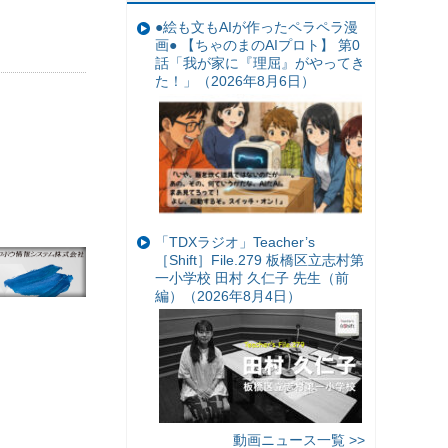
●絵も文もAIが作ったペラペラ漫
画● 【ちゃのまのAIプロト】 第0
話「我が家に『理屈』がやってき
た！」（2026年8月6日）
「TDXラジオ」Teacher’s
［Shift］File.279 板橋区立志村第
一小学校 田村 久仁子 先生（前
編）（2026年8月4日）
動画ニュース一覧 >>