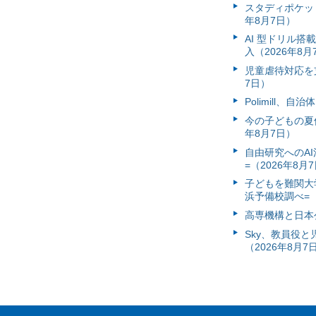
スタディポケッ
年8月7日）
AI 型ドリル
入（2026年8月
児童虐待対応を支
7日）
Polimill、
今の子どもの夏休
年8月7日）
自由研究へのA
=（2026年8月
子どもを難関大
浜予備校調べ=（
高専機構と日本
Sky、教員役
（2026年8月7