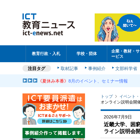
企業・教材・サ
教育行政・入札
学校・団体
ービス
注目タグ
取材記事
事例紹介
文部科学省
《夏休み本番》
8月のイベント、セミナー情報
トップ
イベント・
オンライン説明会開
2026年7月9日
近畿大学、困
ライン説明会