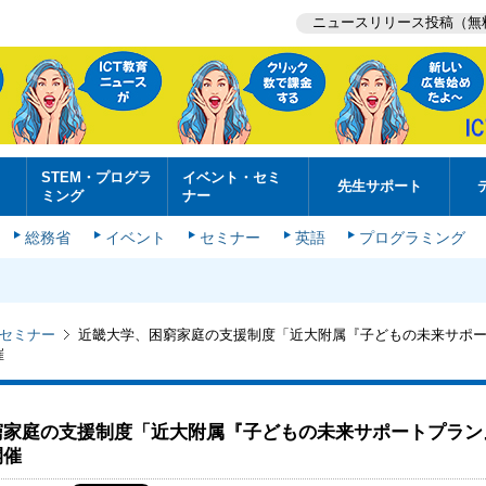
ニュースリリース投稿（無
STEM・プログラ
イベント・セミ
先生サポート
ミング
ナー
総務省
イベント
セミナー
英語
プログラミング
セミナー
近畿大学、困窮家庭の支援制度「近大附属『子どもの未来サポ
催
窮家庭の支援制度「近大附属『子どもの未来サポートプラン
開催