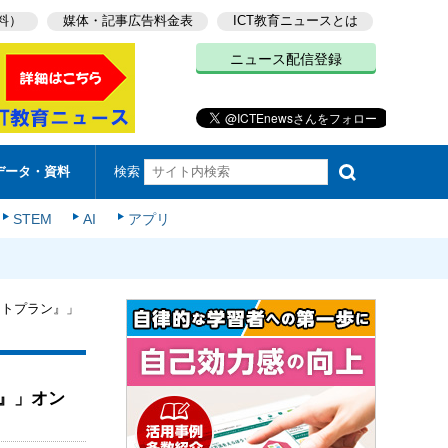
料）
媒体・記事広告料金表
ICT教育ニュースとは
ニュース配信登録
検索
データ・資料
STEM
AI
アプリ
ートプラン』」
』」オン