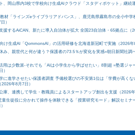
ト、岡山県内3校で学校向け生成AIクラウド「スタディポケット」継続運用
搭載教材「ラインズeライブラリアドバンス」、鹿児島県霧島市の全小中学
7日）
援するAiCAN、新たに導入自治体が拡大 全国23自治体・65拠点に（20
自治体向け生成AI「QommonsAI」の活用研修を北海道新冠町で実施（2026年
み、親世代と何が違う？保護者の73.5％が変化を実感=朝日新聞社調べ=
I活用は少数派-それでも「AIは小学生から学ばせたい」8割超 =塾選ジャ
7日）
学に進学させたい保護者調査 予備校選びの不安第1位は「学費が高くな
2026年8月7日）
公庫、連携して学生・教職員によるスタートアップ創出を支援（2026年
と児童生徒役に分かれて操作を体験できる「授業研究モード」解説セミナー
日）