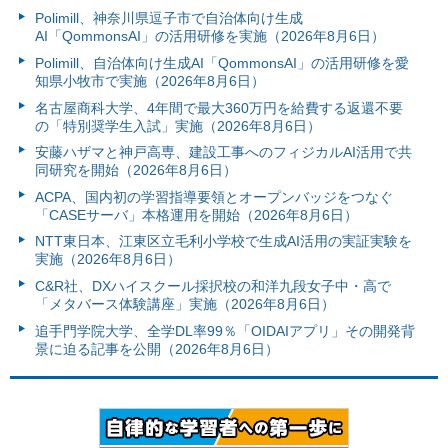
Polimill、神奈川県逗子市で自治体向け生成
AI「QommonsAI」の活用研修を実施（2026年8月6日）
Polimill、自治体向け生成AI「QommonsAI」の活用研修を愛
知県小牧市で実施（2026年8月6日）
名古屋商科大学、4年間で最大360万円を給費する返還不要
の「特別奨学生入試」実施（2026年8月6日）
安藤ハザマと神戸高専、建設工事へのフィジカルAI活用で共
同研究を開始（2026年8月6日）
ACPA、国内初の学習指導要領とオープンバッジをつなぐ
「CASEサーバ」本格運用を開始（2026年8月6日）
NTT東日本、江東区立毛利小学校で生成AI活用の実証実験を
実施（2026年8月6日）
C&R社、DXハイスクール採択校の和洋九段女子中・高で
「メタバース体験講座」実施（2026年8月6日）
追手門学院大学、全学DL率99％「OIDAIアプリ」その開発背
景に迫る記事を公開（2026年8月6日）