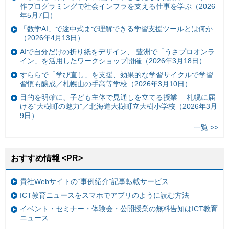
作プログラミングで社会インフラを支える仕事を学ぶ（2026
年5月7日）
「数学AI」で途中式まで理解できる学習支援ツールとは何か
（2026年4月13日）
AIで自分だけの折り紙をデザイン、 豊洲で「うさプロオンラ
イン」を活用したワークショップ開催（2026年3月18日）
すららで「学び直し」を支援、効果的な学習サイクルで学習
習慣も醸成／札幌山の手高等学校（2026年3月10日）
目的を明確に、子ども主体で見通しを立てる授業— 札幌に届
ける“大樹町の魅力”／北海道大樹町立大樹小学校（2026年3月
9日）
一覧 >>
おすすめ情報 <PR>
貴社Webサイトの“事例紹介”記事転載サービス
ICT教育ニュースをスマホでアプリのように読む方法
イベント・セミナー・体験会・公開授業の無料告知はICT教育
ニュース