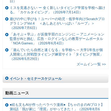
日）
ミスを見逃さない ー 全く新しいタイピング学習を学校へ届け
る。「カケルタイピング」（2026年7月14日）
遊びの中に学びを！ユーバーの幼児・低学年向けScratchプロ
グラミングVol.4 ＜あしあとがいっぱい『ループ』＞
（2026年7月6日）
「あそぶ＋学ぶ」が反復学習のエンジンに ─ アニメーション
監督がAIと挑む、広告・ログインなしの教育ゲームポータル
「NOA Games」（2026年6月4日）
「遊んでいたら自然と速くなる」を学校へ ─ 大学1年生が個
人開発した対戦型タイピング練習サイト「タイピング無双」
（2026年5月29日）
ズームイン一覧 >>
イベント・セミナースケジュール
動画ニュース
●絵も文もAIが作ったペラペラ漫画● 【ちゃのまのAIプロト】
第0話「我が家に『理屈』がやってきた！」（2026年8月6