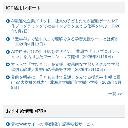
ICT活用レポート
AI最適化企業グリッド、社員の子どもたちが配船ゲームや工
作プログラミングで社会インフラを支える仕事を学ぶ（2026
年5月7日）
「数学AI」で途中式まで理解できる学習支援ツールとは何か
（2026年4月13日）
AIで自分だけの折り紙をデザイン、 豊洲で「うさプロオンラ
イン」を活用したワークショップ開催（2026年3月18日）
すららで「学び直し」を支援、効果的な学習サイクルで学習
習慣も醸成／札幌山の手高等学校（2026年3月10日）
目的を明確に、子ども主体で見通しを立てる授業— 札幌に届
ける“大樹町の魅力”／北海道大樹町立大樹小学校（2026年3月
9日）
一覧 >>
おすすめ情報 <PR>
貴社Webサイトの“事例紹介”記事転載サービス