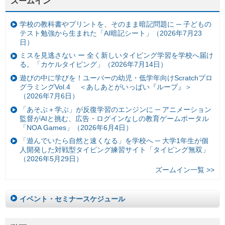
ズームイン
学校の教科書やプリントを、そのまま暗記問題に ─ 子どもの
テスト勉強から生まれた「AI暗記シート」（2026年7月23
日）
ミスを見逃さない ー 全く新しいタイピング学習を学校へ届け
る。「カケルタイピング」（2026年7月14日）
遊びの中に学びを！ユーバーの幼児・低学年向けScratchプロ
グラミングVol.4 ＜あしあとがいっぱい『ループ』＞
（2026年7月6日）
「あそぶ＋学ぶ」が反復学習のエンジンに ─ アニメーション
監督がAIと挑む、広告・ログインなしの教育ゲームポータル
「NOA Games」（2026年6月4日）
「遊んでいたら自然と速くなる」を学校へ ─ 大学1年生が個
人開発した対戦型タイピング練習サイト「タイピング無双」
（2026年5月29日）
ズームイン一覧 >>
イベント・セミナースケジュール