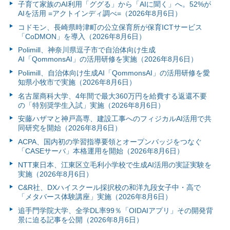
子育て家族のAI利用「ググる」から「AIに聞く」へ。52%が
AIを活用 =アクトインディ調べ=（2026年8月6日）
コドモン、長崎県時津町の公立保育所が保育ICTサービス
「CoDMON」を導入（2026年8月6日）
Polimill、神奈川県逗子市で自治体向け生成
AI「QommonsAI」の活用研修を実施（2026年8月6日）
Polimill、自治体向け生成AI「QommonsAI」の活用研修を愛
知県小牧市で実施（2026年8月6日）
名古屋商科大学、4年間で最大360万円を給費する返還不要
の「特別奨学生入試」実施（2026年8月6日）
安藤ハザマと神戸高専、建設工事へのフィジカルAI活用で共
同研究を開始（2026年8月6日）
ACPA、国内初の学習指導要領とオープンバッジをつなぐ
「CASEサーバ」本格運用を開始（2026年8月6日）
NTT東日本、江東区立毛利小学校で生成AI活用の実証実験を
実施（2026年8月6日）
C&R社、DXハイスクール採択校の和洋九段女子中・高で
「メタバース体験講座」実施（2026年8月6日）
追手門学院大学、全学DL率99％「OIDAIアプリ」その開発背
景に迫る記事を公開（2026年8月6日）