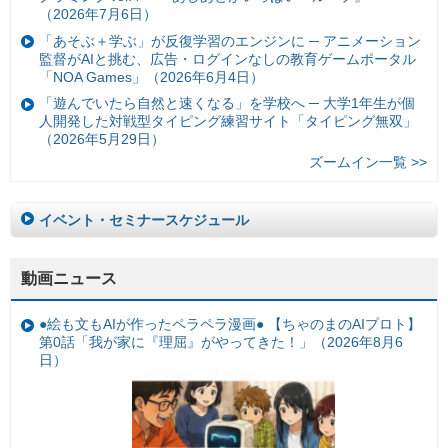
（2026年7月6日）
「あそぶ＋学ぶ」が反復学習のエンジンに ─ アニメーション
監督がAIと挑む、広告・ログインなしの教育ゲームポータル
「NOA Games」（2026年6月4日）
「遊んでいたら自然と速くなる」を学校へ ─ 大学1年生が個
人開発した対戦型タイピング練習サイト「タイピング無双」
（2026年5月29日）
ズームイン一覧 >>
イベント・セミナースケジュール
動画ニュース
●絵も文もAIが作ったペラペラ漫画● 【ちゃのまのAIプロト】
第0話「我が家に『理屈』がやってきた！」（2026年8月6
日）