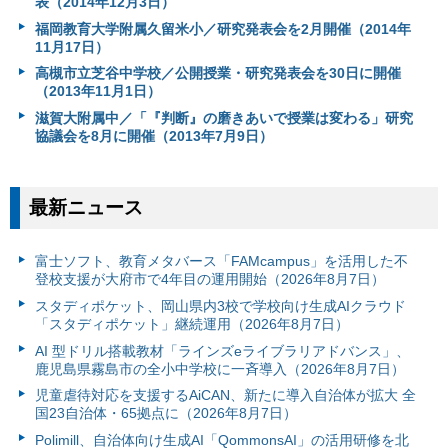
表（2014年12月3日）
福岡教育大学附属久留米小／研究発表会を2月開催（2014年
11月17日）
高槻市立芝谷中学校／公開授業・研究発表会を30日に開催
（2013年11月1日）
滋賀大附属中／「『判断』の磨きあいで授業は変わる」研究
協議会を8月に開催（2013年7月9日）
最新ニュース
富⼠ソフト、教育メタバース「FAMcampus」を活用した不
登校支援が大府市で4年目の運用開始（2026年8月7日）
スタディポケット、岡山県内3校で学校向け生成AIクラウド
「スタディポケット」継続運用（2026年8月7日）
AI 型ドリル搭載教材「ラインズeライブラリアドバンス」、
鹿児島県霧島市の全小中学校に一斉導入（2026年8月7日）
児童虐待対応を支援するAiCAN、新たに導入自治体が拡大 全
国23自治体・65拠点に（2026年8月7日）
Polimill、自治体向け生成AI「QommonsAI」の活用研修を北