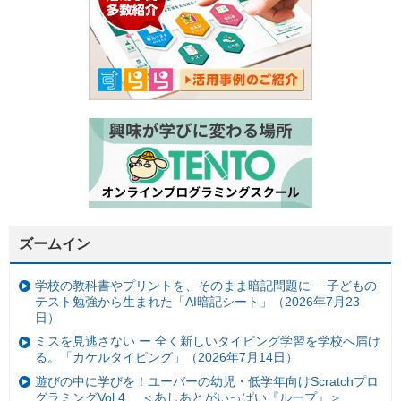
ズームイン
学校の教科書やプリントを、そのまま暗記問題に ─ 子どもの
テスト勉強から生まれた「AI暗記シート」（2026年7月23
日）
ミスを見逃さない ー 全く新しいタイピング学習を学校へ届け
る。「カケルタイピング」（2026年7月14日）
遊びの中に学びを！ユーバーの幼児・低学年向けScratchプロ
グラミングVol.4 ＜あしあとがいっぱい『ループ』＞