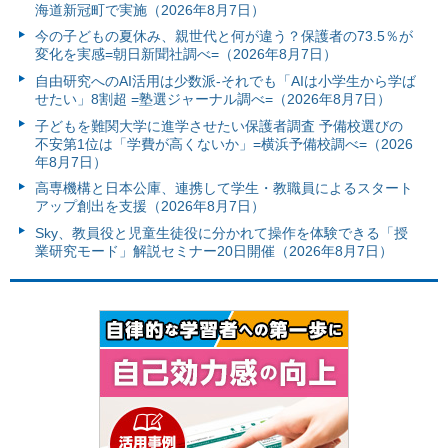
海道新冠町で実施（2026年8月7日）
今の子どもの夏休み、親世代と何が違う？保護者の73.5％が
変化を実感=朝日新聞社調べ=（2026年8月7日）
自由研究へのAI活用は少数派-それでも「AIは小学生から学ば
せたい」8割超 =塾選ジャーナル調べ=（2026年8月7日）
子どもを難関大学に進学させたい保護者調査 予備校選びの
不安第1位は「学費が高くないか」=横浜予備校調べ=（2026
年8月7日）
高専機構と日本公庫、連携して学生・教職員によるスタート
アップ創出を支援（2026年8月7日）
Sky、教員役と児童生徒役に分かれて操作を体験できる「授
業研究モード」解説セミナー20日開催（2026年8月7日）