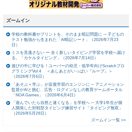
ズームイン
学校の教科書やプリントを、そのまま暗記問題に ─ 子どもの
テスト勉強から生まれた「AI暗記シート」（2026年7月23
日）
ミスを見逃さない ー 全く新しいタイピング学習を学校へ届け
る。「カケルタイピング」（2026年7月14日）
遊びの中に学びを！ユーバーの幼児・低学年向けScratchプロ
グラミングVol.4 ＜あしあとがいっぱい『ループ』＞
（2026年7月6日）
「あそぶ＋学ぶ」が反復学習のエンジンに ─ アニメーション
監督がAIと挑む、広告・ログインなしの教育ゲームポータル
「NOA Games」（2026年6月4日）
「遊んでいたら自然と速くなる」を学校へ ─ 大学1年生が個
人開発した対戦型タイピング練習サイト「タイピング無双」
（2026年5月29日）
ズームイン一覧 >>