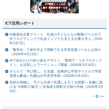
ICT活用レポート
AI最適化企業グリッド、社員の子どもたちが配船ゲームや工
作プログラミングで社会インフラを支える仕事を学ぶ（2026
年5月7日）
「数学AI」で途中式まで理解できる学習支援ツールとは何か
（2026年4月13日）
AIで自分だけの折り紙をデザイン、 豊洲で「うさプロオンラ
イン」を活用したワークショップ開催（2026年3月18日）
すららで「学び直し」を支援、効果的な学習サイクルで学習
習慣も醸成／札幌山の手高等学校（2026年3月10日）
目的を明確に、子ども主体で見通しを立てる授業— 札幌に届
ける“大樹町の魅力”／北海道大樹町立大樹小学校（2026年3月
9日）
一覧 >>