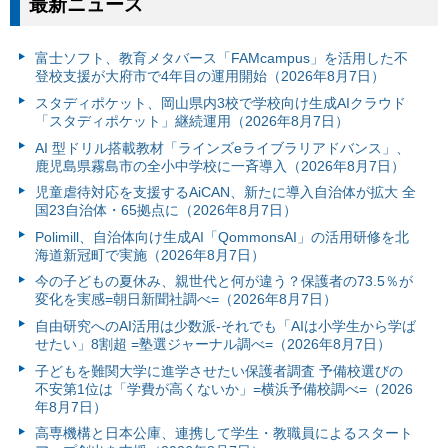
最新ニュース
富⼠ソフト、教育メタバース「FAMcampus」を活用した不
登校支援が大府市で4年目の運用開始（2026年8月7日）
スタディポケット、岡山県内3校で学校向け生成AIクラウド
「スタディポケット」継続運用（2026年8月7日）
AI 型ドリル搭載教材「ラインズeライブラリアドバンス」、
鹿児島県霧島市の全小中学校に一斉導入（2026年8月7日）
児童虐待対応を支援するAiCAN、新たに導入自治体が拡大 全
国23自治体・65拠点に（2026年8月7日）
Polimill、自治体向け生成AI「QommonsAI」の活用研修を北
海道新冠町で実施（2026年8月7日）
今の子どもの夏休み、親世代と何が違う？保護者の73.5％が
変化を実感=朝日新聞社調べ=（2026年8月7日）
自由研究へのAI活用は少数派-それでも「AIは小学生から学ば
せたい」8割超 =塾選ジャーナル調べ=（2026年8月7日）
子どもを難関大学に進学させたい保護者調査 予備校選びの
不安第1位は「学費が高くないか」=横浜予備校調べ=（2026
年8月7日）
高専機構と日本公庫、連携して学生・教職員によるスタート