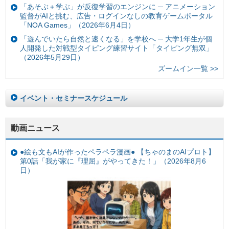
「あそぶ＋学ぶ」が反復学習のエンジンに ─ アニメーション
監督がAIと挑む、広告・ログインなしの教育ゲームポータル
「NOA Games」（2026年6月4日）
「遊んでいたら自然と速くなる」を学校へ ─ 大学1年生が個
人開発した対戦型タイピング練習サイト「タイピング無双」
（2026年5月29日）
ズームイン一覧 >>
イベント・セミナースケジュール
動画ニュース
●絵も文もAIが作ったペラペラ漫画● 【ちゃのまのAIプロト】
第0話「我が家に『理屈』がやってきた！」（2026年8月6
日）