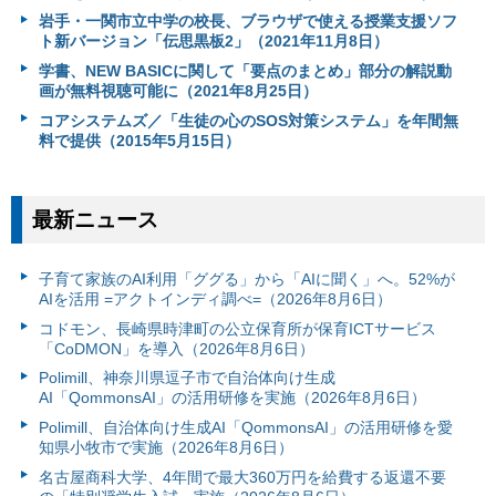
岩手・一関市立中学の校長、ブラウザで使える授業支援ソフ
ト新バージョン「伝思黒板2」（2021年11月8日）
学書、NEW BASICに関して「要点のまとめ」部分の解説動
画が無料視聴可能に（2021年8月25日）
コアシステムズ／「生徒の心のSOS対策システム」を年間無
料で提供（2015年5月15日）
最新ニュース
子育て家族のAI利用「ググる」から「AIに聞く」へ。52%が
AIを活用 =アクトインディ調べ=（2026年8月6日）
コドモン、長崎県時津町の公立保育所が保育ICTサービス
「CoDMON」を導入（2026年8月6日）
Polimill、神奈川県逗子市で自治体向け生成
AI「QommonsAI」の活用研修を実施（2026年8月6日）
Polimill、自治体向け生成AI「QommonsAI」の活用研修を愛
知県小牧市で実施（2026年8月6日）
名古屋商科大学、4年間で最大360万円を給費する返還不要