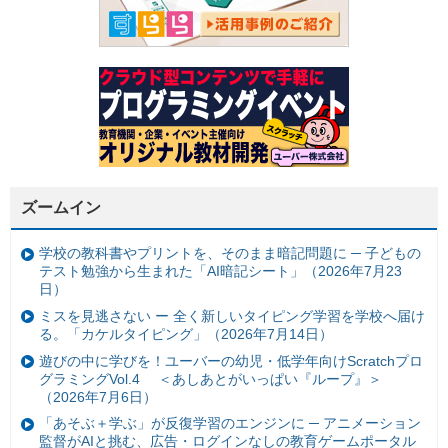
ズームイン
学校の教科書やプリントを、そのまま暗記問題に ─ 子どもの
テスト勉強から生まれた「AI暗記シート」（2026年7月23
日）
ミスを見逃さない ー 全く新しいタイピング学習を学校へ届け
る。「カケルタイピング」（2026年7月14日）
遊びの中に学びを！ユーバーの幼児・低学年向けScratchプロ
グラミングVol.4 ＜あしあとがいっぱい『ループ』＞
（2026年7月6日）
「あそぶ＋学ぶ」が反復学習のエンジンに ─ アニメーション
監督がAIと挑む、広告・ログインなしの教育ゲームポータル