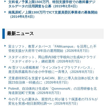
文科省／予算上限1500万円、特別支援学校での教科書デジ
タルデータの活用調査を公募（2015年2月4日）
南風原町／上限1300万円でICT支援員委託事業者の募集開始
（2014年8月4日）
最新ニュース
富⼠ソフト、教育メタバース「FAMcampus」を活用した不
登校支援が大府市で4年目の運用開始（2026年8月7日）
スタディポケット、岡山県内3校で学校向け生成AIクラウド
「スタディポケット」継続運用（2026年8月7日）
AI 型ドリル搭載教材「ラインズeライブラリアドバンス」、
鹿児島県霧島市の全小中学校に一斉導入（2026年8月7日）
児童虐待対応を支援するAiCAN、新たに導入自治体が拡大 全
国23自治体・65拠点に（2026年8月7日）
Polimill、自治体向け生成AI「QommonsAI」の活用研修を北
海道新冠町で実施（2026年8月7日）
今の子どもの夏休み、親世代と何が違う？保護者の73.5％が
変化を実感=朝日新聞社調べ=（2026年8月7日）