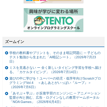
ズームイン
学校の教科書やプリントを、そのまま暗記問題に ─ 子どもの
テスト勉強から生まれた「AI暗記シート」（2026年7月23
日）
ミスを見逃さない ー 全く新しいタイピング学習を学校へ届け
る。「カケルタイピング」（2026年7月14日）
遊びの中に学びを！ユーバーの幼児・低学年向けScratchプロ
グラミングVol.4 ＜あしあとがいっぱい『ループ』＞
（2026年7月6日）
「あそぶ＋学ぶ」が反復学習のエンジンに ─ アニメーション
監督がAIと挑む、広告・ログインなしの教育ゲームポータル
「NOA Games」（2026年6月4日）