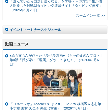
「遊んでいたら自然と速くなる」を学校へ ─ 大学1年生が個
人開発した対戦型タイピング練習サイト「タイピング無双」
（2026年5月29日）
ズームイン一覧 >>
イベント・セミナースケジュール
動画ニュース
●絵も文もAIが作ったペラペラ漫画● 【ちゃのまのAIプロト】
第0話「我が家に『理屈』がやってきた！」（2026年8月6
日）
「TDXラジオ」Teacher’s ［Shift］File.279 板橋区立志村第一
小学校 田村 久仁子 先生（前編）（2026年8月4日）