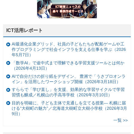
ICT活用レポート
AI最適化企業グリッド、社員の子どもたちが配船ゲームや工
作プログラミングで社会インフラを支える仕事を学ぶ（2026
年5月7日）
「数学AI」で途中式まで理解できる学習支援ツールとは何か
（2026年4月13日）
AIで自分だけの折り紙をデザイン、 豊洲で「うさプロオンラ
イン」を活用したワークショップ開催（2026年3月18日）
すららで「学び直し」を支援、効果的な学習サイクルで学習
習慣も醸成／札幌山の手高等学校（2026年3月10日）
目的を明確に、子ども主体で見通しを立てる授業— 札幌に届
ける“大樹町の魅力”／北海道大樹町立大樹小学校（2026年3月
9日）
一覧 >>