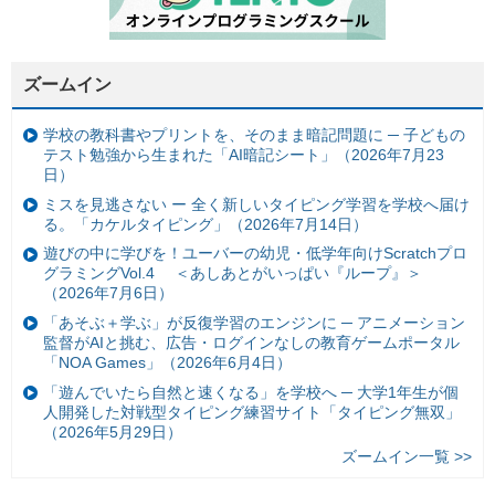
ズームイン
学校の教科書やプリントを、そのまま暗記問題に ─ 子どもの
テスト勉強から生まれた「AI暗記シート」（2026年7月23
日）
ミスを見逃さない ー 全く新しいタイピング学習を学校へ届け
る。「カケルタイピング」（2026年7月14日）
遊びの中に学びを！ユーバーの幼児・低学年向けScratchプロ
グラミングVol.4 ＜あしあとがいっぱい『ループ』＞
（2026年7月6日）
「あそぶ＋学ぶ」が反復学習のエンジンに ─ アニメーション
監督がAIと挑む、広告・ログインなしの教育ゲームポータル
「NOA Games」（2026年6月4日）
「遊んでいたら自然と速くなる」を学校へ ─ 大学1年生が個
人開発した対戦型タイピング練習サイト「タイピング無双」
（2026年5月29日）
ズームイン一覧 >>