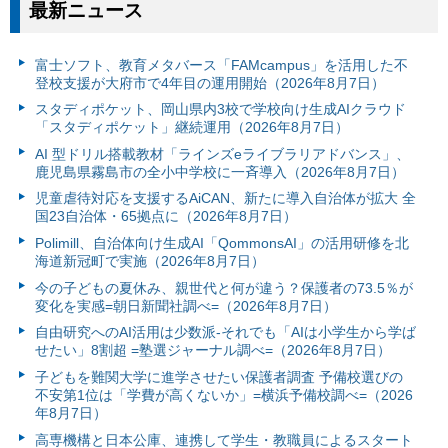
最新ニュース
富⼠ソフト、教育メタバース「FAMcampus」を活用した不
登校支援が大府市で4年目の運用開始（2026年8月7日）
スタディポケット、岡山県内3校で学校向け生成AIクラウド
「スタディポケット」継続運用（2026年8月7日）
AI 型ドリル搭載教材「ラインズeライブラリアドバンス」、
鹿児島県霧島市の全小中学校に一斉導入（2026年8月7日）
児童虐待対応を支援するAiCAN、新たに導入自治体が拡大 全
国23自治体・65拠点に（2026年8月7日）
Polimill、自治体向け生成AI「QommonsAI」の活用研修を北
海道新冠町で実施（2026年8月7日）
今の子どもの夏休み、親世代と何が違う？保護者の73.5％が
変化を実感=朝日新聞社調べ=（2026年8月7日）
自由研究へのAI活用は少数派-それでも「AIは小学生から学ば
せたい」8割超 =塾選ジャーナル調べ=（2026年8月7日）
子どもを難関大学に進学させたい保護者調査 予備校選びの
不安第1位は「学費が高くないか」=横浜予備校調べ=（2026
年8月7日）
高専機構と日本公庫、連携して学生・教職員によるスタート