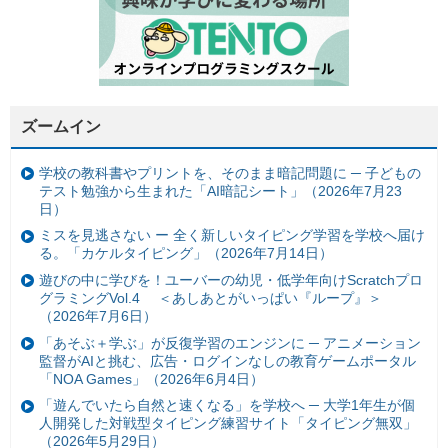
ズームイン
学校の教科書やプリントを、そのまま暗記問題に ─ 子どもの
テスト勉強から生まれた「AI暗記シート」（2026年7月23
日）
ミスを見逃さない ー 全く新しいタイピング学習を学校へ届け
る。「カケルタイピング」（2026年7月14日）
遊びの中に学びを！ユーバーの幼児・低学年向けScratchプロ
グラミングVol.4 ＜あしあとがいっぱい『ループ』＞
（2026年7月6日）
「あそぶ＋学ぶ」が反復学習のエンジンに ─ アニメーション
監督がAIと挑む、広告・ログインなしの教育ゲームポータル
「NOA Games」（2026年6月4日）
「遊んでいたら自然と速くなる」を学校へ ─ 大学1年生が個
人開発した対戦型タイピング練習サイト「タイピング無双」
（2026年5月29日）