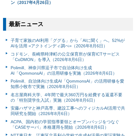
ン（2017年4月26日）
最新ニュース
子育て家族のAI利用「ググる」から「AIに聞く」へ。52%が
AIを活用 =アクトインディ調べ=（2026年8月6日）
コドモン、長崎県時津町の公立保育所が保育ICTサービス
「CoDMON」を導入（2026年8月6日）
Polimill、神奈川県逗子市で自治体向け生成
AI「QommonsAI」の活用研修を実施（2026年8月6日）
Polimill、自治体向け生成AI「QommonsAI」の活用研修を愛
知県小牧市で実施（2026年8月6日）
名古屋商科大学、4年間で最大360万円を給費する返還不要
の「特別奨学生入試」実施（2026年8月6日）
安藤ハザマと神戸高専、建設工事へのフィジカルAI活用で共
同研究を開始（2026年8月6日）
ACPA、国内初の学習指導要領とオープンバッジをつなぐ
「CASEサーバ」本格運用を開始（2026年8月6日）
NTT東日本、江東区立毛利小学校で生成AI活用の実証実験を