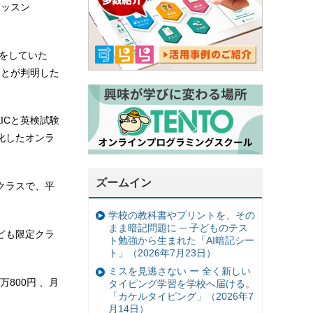
レッスン
けをしていた
ことが判明した
ICと英検試験
化したオンラ
ズームイン
クラスで、平
学校の教科書やプリントを、その
まま暗記問題に ─ 子どものテス
ども限定クラ
ト勉強から生まれた「AI暗記シー
ト」（2026年7月23日）
ミスを見逃さない ー 全く新しい
800円 、⽉
タイピング学習を学校へ届ける。
「カケルタイピング」（2026年7
月14日）