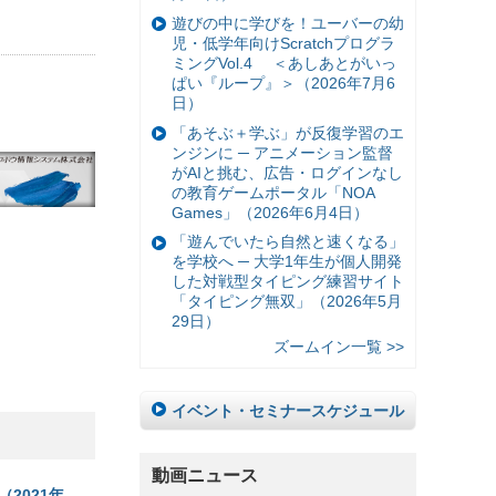
遊びの中に学びを！ユーバーの幼
児・低学年向けScratchプログラ
ミングVol.4 ＜あしあとがいっ
ぱい『ループ』＞（2026年7月6
日）
「あそぶ＋学ぶ」が反復学習のエ
ンジンに ─ アニメーション監督
がAIと挑む、広告・ログインなし
の教育ゲームポータル「NOA
Games」（2026年6月4日）
「遊んでいたら自然と速くなる」
を学校へ ─ 大学1年生が個人開発
した対戦型タイピング練習サイト
「タイピング無双」（2026年5月
29日）
ズームイン一覧 >>
イベント・セミナースケジュール
動画ニュース
（2021年