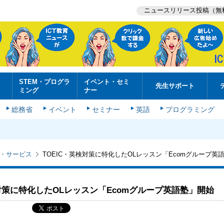
ニュースリリース投稿（無
STEM・プログラ
イベント・セミ
先生サポート
ミング
ナー
総務省
イベント
セミナー
英語
プログラミング
・サービス
TOEIC・英検対策に特化したOLレッスン「Ecomグループ英
検対策に特化したOLレッスン「Ecomグループ英語塾」開始