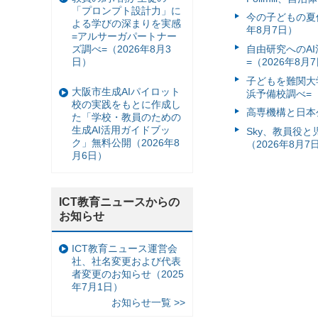
「プロンプト設計力」に
今の子どもの夏休
よる学びの深まりを実感
年8月7日）
=アルサーガパートナー
ズ調べ=（2026年8月3
自由研究へのA
日）
=（2026年8月
子どもを難関大
大阪市生成AIパイロット
浜予備校調べ=（
校の実践をもとに作成し
高専機構と日本
た「学校・教員のための
生成AI活用ガイドブッ
Sky、教員役
ク」無料公開（2026年8
（2026年8月7
月6日）
ICT教育ニュースからの
お知らせ
ICT教育ニュース運営会
社、社名変更および代表
者変更のお知らせ（2025
年7月1日）
お知らせ一覧 >>