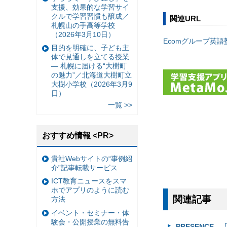
支援、効果的な学習サイ
クルで学習習慣も醸成／
関連URL
札幌山の手高等学校
（2026年3月10日）
Ecomグループ英語
目的を明確に、子ども主
体で見通しを立てる授業
— 札幌に届ける“大樹町
の魅力”／北海道大樹町立
大樹小学校（2026年3月9
日）
一覧 >>
おすすめ情報 <PR>
貴社Webサイトの“事例紹
介”記事転載サービス
ICT教育ニュースをスマ
ホでアプリのように読む
関連記事
方法
イベント・セミナー・体
験会・公開授業の無料告
PRESENCE