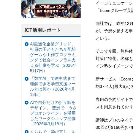
イーコミュニケーシ
「Ecomグループ
同社では、昨年12
ICT活用レポート
が、予想を超える申
という。
AI最適化企業グリッド、
社員の子どもたちが配船
そこで今回、無料体
ゲームや工作プログラミ
対策に特化。名称も
ングで社会インフラを支
える仕事を学ぶ（2026年
イン塾をイメージで
5月7日）
「数学AI」で途中式まで
新サービス「Eco
理解できる学習支援ツー
均3～4⼈(最⼤6⼈
ルとは何か（2026年4月
13日）
専⽤の予約サイトで
AIで自分だけの折り紙を
スも⽤意されており
デザイン、 豊洲で「うさ
プロオンライン」を活用
したワークショップ開催
講師はプロのネイテ
（2026年3月18日）
30回2万9160円(
すららで「学び直し」を