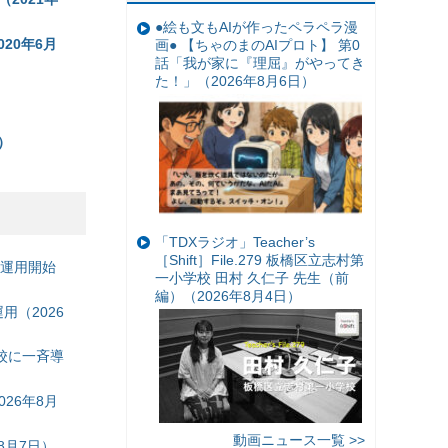
●絵も文もAIが作ったペラペラ漫
20年6月
画● 【ちゃのまのAIプロト】 第0
話「我が家に『理屈』がやってき
た！」（2026年8月6日）
）
）
「TDXラジオ」Teacher’s
［Shift］File.279 板橋区立志村第
の運用開始
一小学校 田村 久仁子 先生（前
編）（2026年8月4日）
（2026
校に一斉導
26年8月
動画ニュース一覧 >>
8月7日）