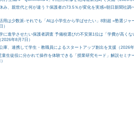
み、親世代と何が違う？保護者の73.5％が変化を実感=朝日新聞社調べ=
I活用は少数派-それでも「AIは小学生から学ばせたい」8割超 =塾選ジャ
7日）
学に進学させたい保護者調査 予備校選びの不安第1位は「学費が高くな
2026年8月7日）
公庫、連携して学生・教職員によるスタートアップ創出を支援（2026年
と児童生徒役に分かれて操作を体験できる「授業研究モード」解説セミナー
日）