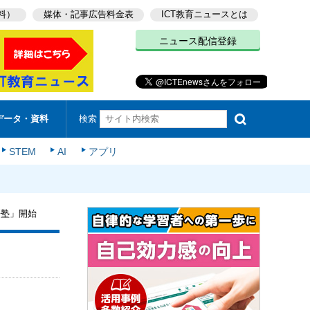
料）
媒体・記事広告料金表
ICT教育ニュースとは
ニュース配信登録
検索
データ・資料
STEM
AI
アプリ
語塾」開始