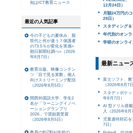
知はICT教育ニュース
12月24日）
月額24万円のコ
29日）
最近の人気記事
スタディング＆ア
年代別のオンラ
今の子どもの夏休み、親
世代と何が違う？保護者
学研のオンライ
の73.5％が変化を実感=
朝日新聞社調べ=（2026
年8月7日）
最新ニュー
教育出版、映像コンテン
ツ「目で見る算数」個人
富⼠ソフト、教
向けストリーミング配信
（2026年8月7
（2026年8月5日）
スタディポケッ
年8月7日）
関西外国語大学、学生2
名が「ラーニングイノベ
AI 型ドリル
ーショングランプリ
入（2026年8月
2026」で奨励賞受賞
児童虐待対応を支
（2026年8月5日）
7日）
教員の約7割が生徒の
Polimill、