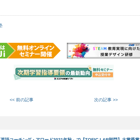
塾
<< 前の記事
次の記事 >>
、「英語コーチング・アワード2021年秋」で【TOEIC L&R部門】大賞受賞