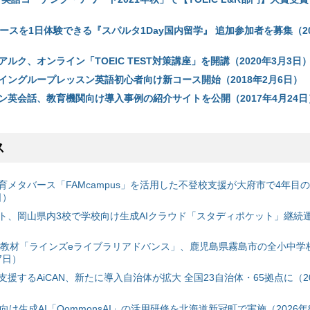
ースを1日体験できる『スパルタ1Day国内留学』 追加参加者を募集（20
ルク、オンライン「TOEIC TEST対策講座」を開講（2020年3月3日
イングループレッスン英語初心者向け新コース開始（2018年2月6日）
ン英会話、教育機関向け導入事例の紹介サイトを公開（2017年4月24日
ス
育メタバース「FAMcampus」を活用した不登校支援が大府市で4年目
日）
ト、岡山県内3校で学校向け生成AIクラウド「スタディポケット」継続運用
搭載教材「ラインズeライブラリアドバンス」、鹿児島県霧島市の全小中学
7日）
援するAiCAN、新たに導入自治体が拡大 全国23自治体・65拠点に（20
自治体向け生成AI「QommonsAI」の活用研修を北海道新冠町で実施（2026年