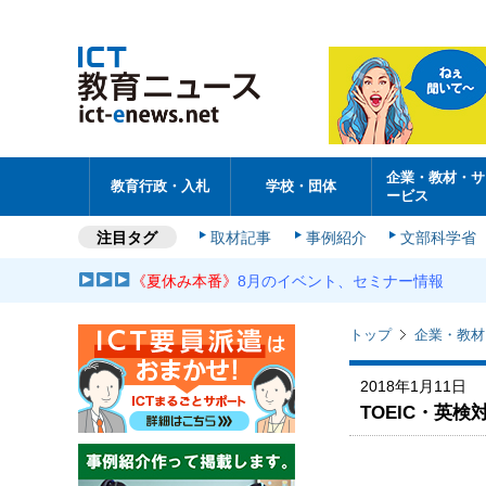
企業・教材・サ
教育行政・入札
学校・団体
ービス
注目タグ
取材記事
事例紹介
文部科学省
《夏休み本番》
8月のイベント、セミナー情報
トップ
企業・教材
2018年1月11日
TOEIC・英