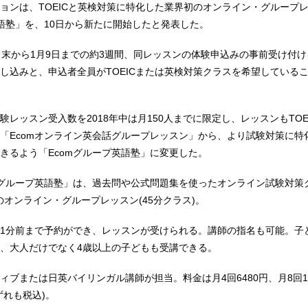
ョンは、TOEICと英検対策に特化した業界初のオンライン・グループ
英語塾」を、10日から新たに開始したと発表した。
⽉末から1⽉9⽇までの約3週間、同レッスンの体験申込みの事前受け付
し込みと、申込者全員がTOEICまたは英検対策クラスを希望している
験レッスン受⼊数を2018年中は⽉150⼈までに限定し、レッスンもTOE
「Ecomオンライン英会話グループレッスン」から、より試験対策に特
きるよう「Ecomグループ英語塾」に変更した。
mグループ英語塾」は、過去問や公式問題集を使ったオンライン試験対策
)のオンライン・グループレッスン(45分クラス)。
1分前まで予約ができ、レッスンが受けられる。講師の指名も可能。⼦
、⼤⼈だけでなく4歳以上の⼦どもも受講できる。
ィブまたは⽇英バイリンガル講師が担当。料⾦は⽉4回6480円、⽉8回1万
いずれも税込)。