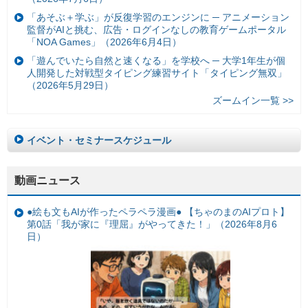
「あそぶ＋学ぶ」が反復学習のエンジンに ─ アニメーション
監督がAIと挑む、広告・ログインなしの教育ゲームポータル
「NOA Games」（2026年6月4日）
「遊んでいたら自然と速くなる」を学校へ ─ 大学1年生が個
人開発した対戦型タイピング練習サイト「タイピング無双」
（2026年5月29日）
ズームイン一覧 >>
イベント・セミナースケジュール
動画ニュース
●絵も文もAIが作ったペラペラ漫画● 【ちゃのまのAIプロト】
第0話「我が家に『理屈』がやってきた！」（2026年8月6
日）