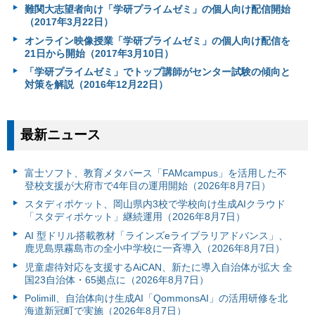
難関大志望者向け「学研プライムゼミ」の個人向け配信開始
（2017年3月22日）
オンライン映像授業「学研プライムゼミ」の個人向け配信を
21日から開始（2017年3月10日）
「学研プライムゼミ」でトップ講師がセンター試験の傾向と
対策を解説（2016年12月22日）
最新ニュース
富⼠ソフト、教育メタバース「FAMcampus」を活用した不
登校支援が大府市で4年目の運用開始（2026年8月7日）
スタディポケット、岡山県内3校で学校向け生成AIクラウド
「スタディポケット」継続運用（2026年8月7日）
AI 型ドリル搭載教材「ラインズeライブラリアドバンス」、
鹿児島県霧島市の全小中学校に一斉導入（2026年8月7日）
児童虐待対応を支援するAiCAN、新たに導入自治体が拡大 全
国23自治体・65拠点に（2026年8月7日）
Polimill、自治体向け生成AI「QommonsAI」の活用研修を北
海道新冠町で実施（2026年8月7日）