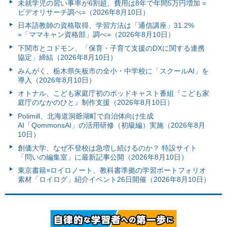
未就学児の習い事率が6割超、費用は8年で年間5万円増加 =
ビデオリサーチ調べ=（2026年8月10日）
日本語教師の資格取得、学習方法は「通信講座」31.2%
=「ママキャン資格部」調べ=（2026年8月10日）
下関市とコドモン、「保育・子育て支援のDXに関する連携
協定」締結（2026年8月10日）
みんがく、栃木県矢板市の全小・中学校に「スクールAI」を
導入（2026年8月10日）
オトナル、こども家庭庁初のポッドキャスト番組『こども家
庭庁のなかのひと』制作支援（2026年8月10日）
Polimill、北海道洞爺湖町で自治体向け生成
AI「QommonsAI」の活用研修（初級編）実施（2026年8月
10日）
創価大学、なぜ不登校は急増し続けるのか？ 特設サイト
「問いの編集室」に最新記事公開（2026年8月10日）
東京書籍×ロイロノート、教科書準拠の学習ポートフォリオ
素材「ロイログ」紹介イベント26日開催（2026年8月10日）