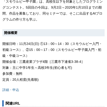
「スモウルビー甲子園」は、高校生以下を対象としたプログラミン
グコンテスト。5回目の今回は、9月2日～2020年1月10日までの期
間、作品を募集しており、同セミナーでは、そこに出品するAIプロ
グラムの作り方も学ぶ。
開催概要
開催日時：11月24日(日) ①13：00～14：30（スモウルビー入門・
初級コース）、②15：00～17：00（スモウルビー甲子園入門・初
級・中級コース）
開催会場：三鷹産業プラザ4階［三鷹市下連雀3-38-4］
対象：主に中学1年生～高校3年生(初心者も可)
参加費：無料
定員：20人程度(先着順)
詳細・申込
関連URL