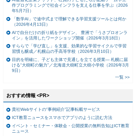
作プログラミングで社会インフラを支える仕事を学ぶ（2026
年5月7日）
「数学AI」で途中式まで理解できる学習支援ツールとは何か
（2026年4月13日）
AIで自分だけの折り紙をデザイン、 豊洲で「うさプロオンラ
イン」を活用したワークショップ開催（2026年3月18日）
すららで「学び直し」を支援、効果的な学習サイクルで学習
習慣も醸成／札幌山の手高等学校（2026年3月10日）
目的を明確に、子ども主体で見通しを立てる授業— 札幌に届
ける“大樹町の魅力”／北海道大樹町立大樹小学校（2026年3月
9日）
一覧 >>
おすすめ情報 <PR>
貴社Webサイトの“事例紹介”記事転載サービス
ICT教育ニュースをスマホでアプリのように読む方法
イベント・セミナー・体験会・公開授業の無料告知はICT教育
ニュース