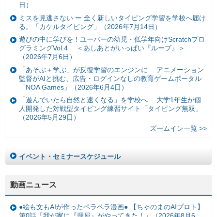
日）
ミスを見逃さない ー 全く新しいタイピング学習を学校へ届け
る。「カケルタイピング」（2026年7月14日）
遊びの中に学びを！ユーバーの幼児・低学年向けScratchプロ
グラミングVol.4 ＜あしあとがいっぱい『ループ』＞
（2026年7月6日）
「あそぶ＋学ぶ」が反復学習のエンジンに ─ アニメーション
監督がAIと挑む、広告・ログインなしの教育ゲームポータル
「NOA Games」（2026年6月4日）
「遊んでいたら自然と速くなる」を学校へ ─ 大学1年生が個
人開発した対戦型タイピング練習サイト「タイピング無双」
（2026年5月29日）
ズームイン一覧 >>
イベント・セミナースケジュール
動画ニュース
●絵も文もAIが作ったペラペラ漫画● 【ちゃのまのAIプロト】
第0話「我が家に『理屈』がやってきた！」（2026年8月6