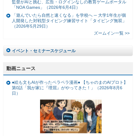
監督がAIと挑む、広告・ログインなしの教育ゲームポータル
「NOA Games」（2026年6月4日）
「遊んでいたら自然と速くなる」を学校へ ─ 大学1年生が個
人開発した対戦型タイピング練習サイト「タイピング無双」
（2026年5月29日）
ズームイン一覧 >>
イベント・セミナースケジュール
動画ニュース
●絵も文もAIが作ったペラペラ漫画● 【ちゃのまのAIプロト】
第0話「我が家に『理屈』がやってきた！」（2026年8月6
日）