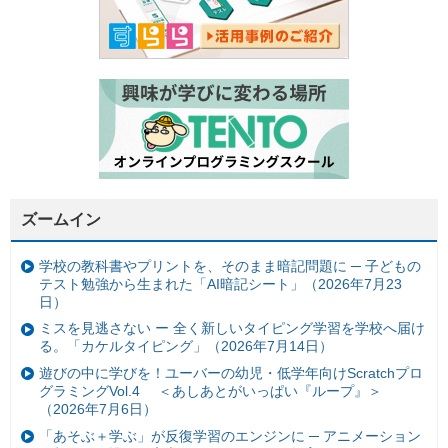
ズームイン
学校の教科書やプリントを、そのまま暗記問題に ─ 子どもの
テスト勉強から生まれた「AI暗記シート」（2026年7月23
日）
ミスを見逃さない ー 全く新しいタイピング学習を学校へ届け
る。「カケルタイピング」（2026年7月14日）
遊びの中に学びを！ユーバーの幼児・低学年向けScratchプロ
グラミングVol.4 ＜あしあとがいっぱい『ループ』＞
（2026年7月6日）
「あそぶ＋学ぶ」が反復学習のエンジンに ─ アニメーション