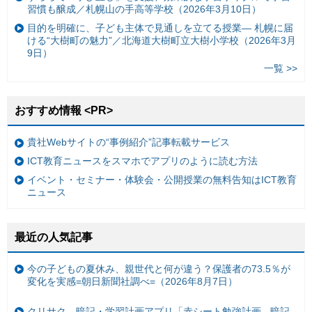
習慣も醸成／札幌山の手高等学校（2026年3月10日）
目的を明確に、子ども主体で見通しを立てる授業— 札幌に届
ける“大樹町の魅力”／北海道大樹町立大樹小学校（2026年3月
9日）
一覧 >>
おすすめ情報 <PR>
貴社Webサイトの“事例紹介”記事転載サービス
ICT教育ニュースをスマホでアプリのように読む方法
イベント・セミナー・体験会・公開授業の無料告知はICT教育
ニュース
最近の人気記事
今の子どもの夏休み、親世代と何が違う？保護者の73.5％が
変化を実感=朝日新聞社調べ=（2026年8月7日）
クリサク、暗記・学習計画アプリ「赤シート勉強計画 - 暗記