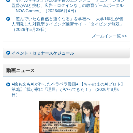
「あそぶ＋学ぶ」が反復学習のエンジンに ─ アニメーション
監督がAIと挑む、広告・ログインなしの教育ゲームポータル
「NOA Games」（2026年6月4日）
「遊んでいたら自然と速くなる」を学校へ ─ 大学1年生が個
人開発した対戦型タイピング練習サイト「タイピング無双」
（2026年5月29日）
ズームイン一覧 >>
イベント・セミナースケジュール
動画ニュース
●絵も文もAIが作ったペラペラ漫画● 【ちゃのまのAIプロト】
第0話「我が家に『理屈』がやってきた！」（2026年8月6
日）