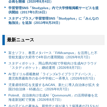
企画を開催（2020年8月4日）
学習管理SNS「Studyplus」内で大学情報掲載サービスを提
供開始（2017年3月16日）
スタディプラス／学習管理SNS「Studyplus」に「みんなの
勉強法」を追加（2013年8月29日）
最新ニュース
富⼠ソフト、教育メタバース「FAMcampus」を活用した不
登校支援が大府市で4年目の運用開始（2026年8月7日）
スタディポケット、岡山県内3校で学校向け生成AIクラウド
「スタディポケット」継続運用（2026年8月7日）
AI 型ドリル搭載教材「ラインズeライブラリアドバンス」、
鹿児島県霧島市の全小中学校に一斉導入（2026年8月7日）
児童虐待対応を支援するAiCAN、新たに導入自治体が拡大 全
国23自治体・65拠点に（2026年8月7日）
Polimill、自治体向け生成AI「QommonsAI」の活用研修を北
海道新冠町で実施（2026年8月7日）
今の子どもの夏休み、親世代と何が違う？保護者の73.5％が