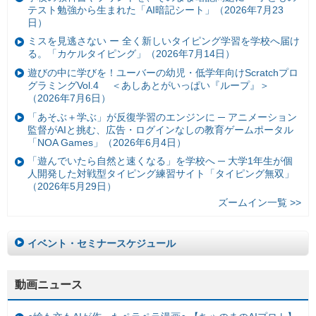
テスト勉強から生まれた「AI暗記シート」（2026年7月23
日）
ミスを見逃さない ー 全く新しいタイピング学習を学校へ届け
る。「カケルタイピング」（2026年7月14日）
遊びの中に学びを！ユーバーの幼児・低学年向けScratchプロ
グラミングVol.4 ＜あしあとがいっぱい『ループ』＞
（2026年7月6日）
「あそぶ＋学ぶ」が反復学習のエンジンに ─ アニメーション
監督がAIと挑む、広告・ログインなしの教育ゲームポータル
「NOA Games」（2026年6月4日）
「遊んでいたら自然と速くなる」を学校へ ─ 大学1年生が個
人開発した対戦型タイピング練習サイト「タイピング無双」
（2026年5月29日）
ズームイン一覧 >>
イベント・セミナースケジュール
動画ニュース