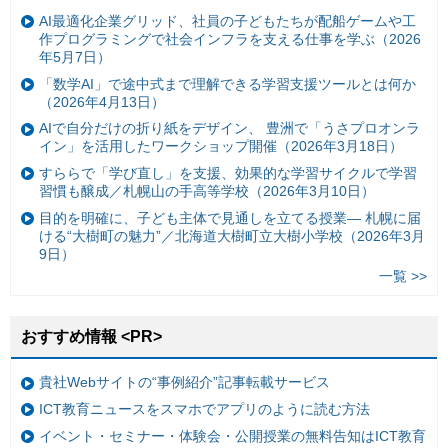
AI最適化企業グリッド、社員の子どもたちが配船ゲームや工
作プログラミングで社会インフラを支える仕事を学ぶ（2026
年5月7日）
「数学AI」で途中式まで理解できる学習支援ツールとは何か
（2026年4月13日）
AIで自分だけの折り紙をデザイン、 豊洲で「うさプロオンラ
イン」を活用したワークショップ開催（2026年3月18日）
すららで「学び直し」を支援、効果的な学習サイクルで学習
習慣も醸成／札幌山の手高等学校（2026年3月10日）
目的を明確に、子ども主体で見通しを立てる授業— 札幌に届
ける“大樹町の魅力”／北海道大樹町立大樹小学校（2026年3月
9日）
一覧 >>
おすすめ情報 <PR>
貴社Webサイトの“事例紹介”記事転載サービス
ICT教育ニュースをスマホでアプリのように読む方法
イベント・セミナー・体験会・公開授業の無料告知はICT教育