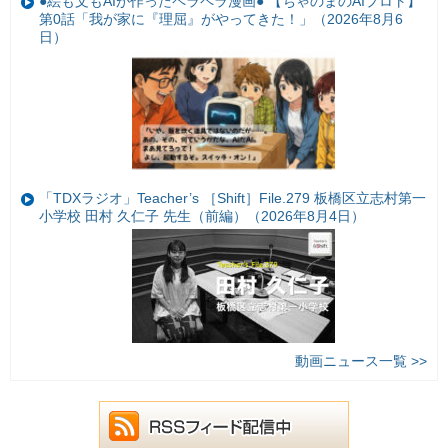
●絵も文もAIが作ったペラペラ漫画● 【ちゃのまのAIプロト】
第0話「我が家に『理屈』がやってきた！」（2026年8月6
日）
「TDXラジオ」Teacher’s ［Shift］File.279 板橋区立志村第一
小学校 田村 久仁子 先生（前編）（2026年8月4日）
動画ニュース一覧 >>