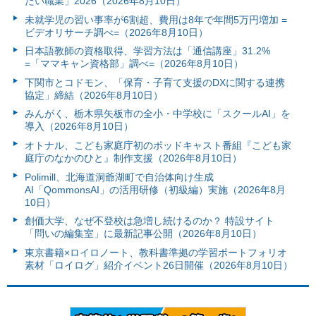
たい職業」2026（2026年8月10日）
未就学児の習い事率が6割超、費用は8年で年間5万円増加 =
ビデオリサーチ調べ=（2026年8月10日）
日本語教師の資格取得、学習方法は「通信講座」31.2%
=「ママキャン資格部」調べ=（2026年8月10日）
下関市とコドモン、「保育・子育て支援のDXに関する連携
協定」締結（2026年8月10日）
みんがく、栃木県矢板市の全小・中学校に「スクールAI」を
導入（2026年8月10日）
オトナル、こども家庭庁初のポッドキャスト番組『こども家
庭庁のなかのひと』制作支援（2026年8月10日）
Polimill、北海道洞爺湖町で自治体向け生成
AI「QommonsAI」の活用研修（初級編）実施（2026年8月
10日）
創価大学、なぜ不登校は急増し続けるのか？ 特設サイト
「問いの編集室」に最新記事公開（2026年8月10日）
東京書籍×ロイロノート、教科書準拠の学習ポートフォリオ
素材「ロイログ」紹介イベント26日開催（2026年8月10日）