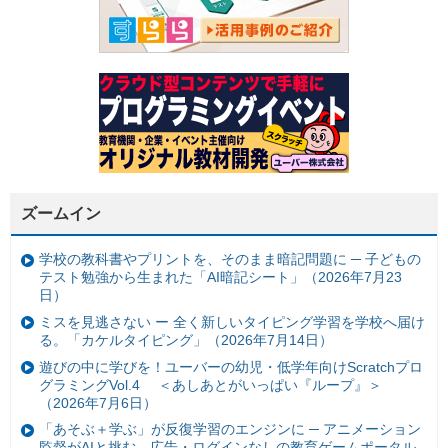
ズームイン
学校の教科書やプリントを、そのまま暗記問題に ─ 子どもの
テスト勉強から生まれた「AI暗記シート」（2026年7月23
日）
ミスを見逃さない ー 全く新しいタイピング学習を学校へ届け
る。「カケルタイピング」（2026年7月14日）
遊びの中に学びを！ユーバーの幼児・低学年向けScratchプロ
グラミングVol.4 ＜あしあとがいっぱい『ループ』＞
（2026年7月6日）
「あそぶ＋学ぶ」が反復学習のエンジンに ─ アニメーション
監督がAIと挑む、広告・ログインなしの教育ゲームポータル