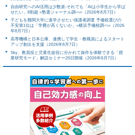
自由研究へのAI活用は少数派-それでも「AIは小学生から学ば
せたい」8割超 =塾選ジャーナル調べ=（2026年8月7日）
子どもを難関大学に進学させたい保護者調査 予備校選びの
不安第1位は「学費が高くないか」=横浜予備校調べ=（2026
年8月7日）
高専機構と日本公庫、連携して学生・教職員によるスタート
アップ創出を支援（2026年8月7日）
Sky、教員役と児童生徒役に分かれて操作を体験できる「授
業研究モード」解説セミナー20日開催（2026年8月7日）