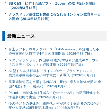
SB C&S、ビデオ会議ソフト「Zoom」の取り扱いを開始
（2020年3月13日）
クラスドゥ／生徒にも先生にもなれるオンライン教育サービ
ス開始（2013年12月19日）
最新ニュース
富⼠ソフト、教育メタバース「FAMcampus」を活用した不
登校支援が大府市で4年目の運用開始（2026年8月7日）
スタディポケット、岡山県内3校で学校向け生成AIクラウド
「スタディポケット」継続運用（2026年8月7日）
AI 型ドリル搭載教材「ラインズeライブラリアドバンス」、
鹿児島県霧島市の全小中学校に一斉導入（2026年8月7日）
児童虐待対応を支援するAiCAN、新たに導入自治体が拡大 全
国23自治体・65拠点に（2026年8月7日）
Polimill、自治体向け生成AI「QommonsAI」の活用研修を北
海道新冠町で実施（2026年8月7日）
今の子どもの夏休み、親世代と何が違う？保護者の73.5％が
変化を実感=朝日新聞社調べ=（2026年8月7日）