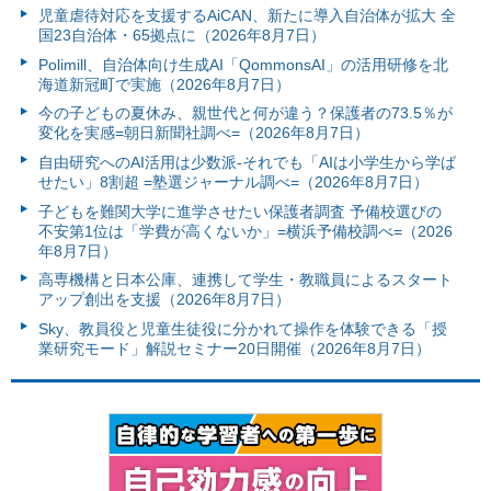
児童虐待対応を支援するAiCAN、新たに導入自治体が拡大 全
国23自治体・65拠点に（2026年8月7日）
Polimill、自治体向け生成AI「QommonsAI」の活用研修を北
海道新冠町で実施（2026年8月7日）
今の子どもの夏休み、親世代と何が違う？保護者の73.5％が
変化を実感=朝日新聞社調べ=（2026年8月7日）
自由研究へのAI活用は少数派-それでも「AIは小学生から学ば
せたい」8割超 =塾選ジャーナル調べ=（2026年8月7日）
子どもを難関大学に進学させたい保護者調査 予備校選びの
不安第1位は「学費が高くないか」=横浜予備校調べ=（2026
年8月7日）
高専機構と日本公庫、連携して学生・教職員によるスタート
アップ創出を支援（2026年8月7日）
Sky、教員役と児童生徒役に分かれて操作を体験できる「授
業研究モード」解説セミナー20日開催（2026年8月7日）