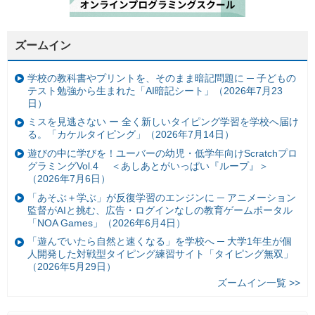
ズームイン
学校の教科書やプリントを、そのまま暗記問題に ─ 子どもの
テスト勉強から生まれた「AI暗記シート」（2026年7月23
日）
ミスを見逃さない ー 全く新しいタイピング学習を学校へ届け
る。「カケルタイピング」（2026年7月14日）
遊びの中に学びを！ユーバーの幼児・低学年向けScratchプロ
グラミングVol.4 ＜あしあとがいっぱい『ループ』＞
（2026年7月6日）
「あそぶ＋学ぶ」が反復学習のエンジンに ─ アニメーション
監督がAIと挑む、広告・ログインなしの教育ゲームポータル
「NOA Games」（2026年6月4日）
「遊んでいたら自然と速くなる」を学校へ ─ 大学1年生が個
人開発した対戦型タイピング練習サイト「タイピング無双」
（2026年5月29日）
ズームイン一覧 >>