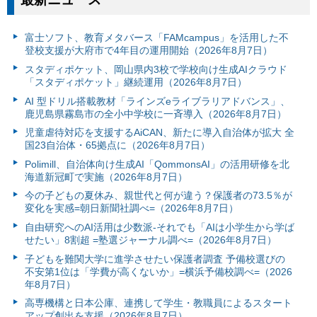
富⼠ソフト、教育メタバース「FAMcampus」を活用した不
登校支援が大府市で4年目の運用開始（2026年8月7日）
スタディポケット、岡山県内3校で学校向け生成AIクラウド
「スタディポケット」継続運用（2026年8月7日）
AI 型ドリル搭載教材「ラインズeライブラリアドバンス」、
鹿児島県霧島市の全小中学校に一斉導入（2026年8月7日）
児童虐待対応を支援するAiCAN、新たに導入自治体が拡大 全
国23自治体・65拠点に（2026年8月7日）
Polimill、自治体向け生成AI「QommonsAI」の活用研修を北
海道新冠町で実施（2026年8月7日）
今の子どもの夏休み、親世代と何が違う？保護者の73.5％が
変化を実感=朝日新聞社調べ=（2026年8月7日）
自由研究へのAI活用は少数派-それでも「AIは小学生から学ば
せたい」8割超 =塾選ジャーナル調べ=（2026年8月7日）
子どもを難関大学に進学させたい保護者調査 予備校選びの
不安第1位は「学費が高くないか」=横浜予備校調べ=（2026
年8月7日）
高専機構と日本公庫、連携して学生・教職員によるスタート
アップ創出を支援（2026年8月7日）