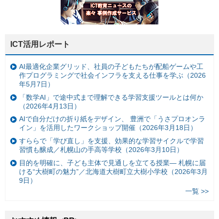
ICT活用レポート
AI最適化企業グリッド、社員の子どもたちが配船ゲームや工
作プログラミングで社会インフラを支える仕事を学ぶ（2026
年5月7日）
「数学AI」で途中式まで理解できる学習支援ツールとは何か
（2026年4月13日）
AIで自分だけの折り紙をデザイン、 豊洲で「うさプロオンラ
イン」を活用したワークショップ開催（2026年3月18日）
すららで「学び直し」を支援、効果的な学習サイクルで学習
習慣も醸成／札幌山の手高等学校（2026年3月10日）
目的を明確に、子ども主体で見通しを立てる授業— 札幌に届
ける“大樹町の魅力”／北海道大樹町立大樹小学校（2026年3月
9日）
一覧 >>