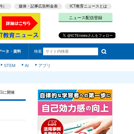
料）
媒体・記事広告料金表
ICT教育ニュースとは
ニュース配信登録
検索
データ・資料
STEM
AI
アプリ
0日に開催