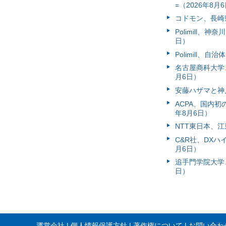
=（2026年8月
コドモン、長崎県
Polimill、
日）
Polimill、
名古屋商科大学
月6日）
安藤ハザマと神
ACPA、国内
年8月6日）
NTT東日本、江
C&R社、DX
月6日）
追手門学院大学、
日）
運営会社
個人情報保護方針
著作権について
お問い合わ