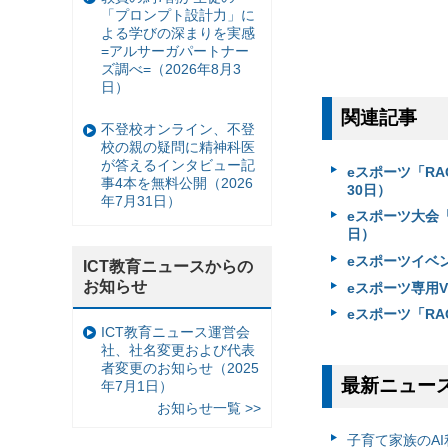
「プロンプト設計力」に
よる学びの深まりを実感
=アルサーガパートナー
ズ調べ=（2026年8月3
日）
関連記事
不登校オンライン、不登
校の親の疑問に精神科医
が答えるインタビュー記
eスポーツ「RAG
事4本を無料公開（2026
30日）
年7月31日）
eスポーツ大会「
日）
eスポーツイベン
ICT教育ニュースからの
お知らせ
eスポーツ専用V
eスポーツ「RA
ICT教育ニュース運営会
社、社名変更および代表
者変更のお知らせ（2025
最新ニュー
年7月1日）
お知らせ一覧 >>
子育て家族のAI