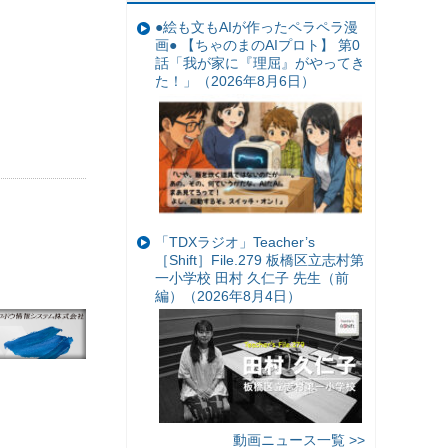
●絵も文もAIが作ったペラペラ漫
画● 【ちゃのまのAIプロト】 第0
話「我が家に『理屈』がやってき
た！」（2026年8月6日）
「TDXラジオ」Teacher’s
［Shift］File.279 板橋区立志村第
一小学校 田村 久仁子 先生（前
編）（2026年8月4日）
動画ニュース一覧 >>