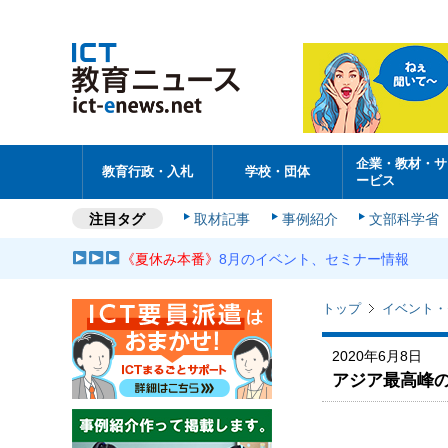
企業・教材・サ
教育行政・入札
学校・団体
ービス
注目タグ
取材記事
事例紹介
文部科学省
《夏休み本番》
8月のイベント、セミナー情報
トップ
イベント・
2020年6月8日
アジア最高峰のe