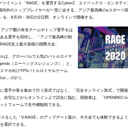
ーツイベント「RAGE」を運営するCyberZ、エイベックス・エンタテ
国内外のトッププレイヤーが一堂に会する、アジア最高峰のeスポーツ
2020」を、8月29・30日の2日間、オンラインで開催する。
」は、アジア圏の有名チームやトップ選手をは
ある選手を招待し、「アジア最高峰の戦
RAGE史上最大規模の国際大会。
ルは、グローバルで人気のバトルロイヤ
Legends（エーペックスレジェンズ）」と、
スマホ向けTPSバトルロイヤルゲーム
Out-」の2つ。
に選手や客を集めて行う形式ではなく、「完全オンライン形式」で開催
、自宅などからオンライン上で試合に臨む。視聴者は、「OPENREC.t
ットフォームで生中継観戦できる。
リースをした「V-RAGE」のアップデート版が、今大会でも体験できるよ
を選択できる。