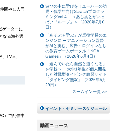
遊びの中に学びを！ユーバーの幼
仲間や友人同
児・低学年向けScratchプログラ
ミングVol.4 ＜あしあとがいっ
ぱい『ループ』＞（2026年7月6
日）
ビゲーターに
「あそぶ＋学ぶ」が反復学習のエ
となる海外選
ンジンに ─ アニメーション監督
がAIと挑む、広告・ログインなし
の教育ゲームポータル「NOA
Games」（2026年6月4日）
、TVer、
「遊んでいたら自然と速くなる」
を学校へ ─ 大学1年生が個人開発
した対戦型タイピング練習サイト
「タイピング無双」（2026年5月
29日）
ズームイン一覧 >>
イベント・セミナースケジュール
n（PC）で配信中
動画ニュース