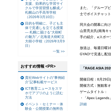
支援、効果的な学習サイ
また、「グループビ
クルで学習習慣も醸成／
札幌山の手高等学校
士でボイスチャット
（2026年3月10日）
目的を明確に、子ども主
同大会の開幕に向け
体で見通しを立てる授業
山里亮太氏(南海キ
— 札幌に届ける“大樹町
の魅力”／北海道大樹町立
手の紹介、eスポー
大樹小学校（2026年3月9
日）
放送は、毎週日曜16
一覧 >>
GYAO!で見逃し配
おすすめ情報 <PR>
「RAGE ASIA 2
貴社Webサイトの“事例紹
開催日程：8月29日(
介”記事転載サービス
開催方式：無観客オ
ICT教育ニュースをスマ
ゲームタイトル：
ホでアプリのように読む
方法
・「Apex Legen
詳細
イベント・セミナー・体
験会・公開授業の無料告