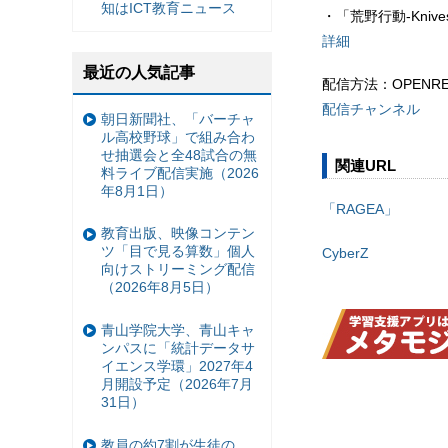
知はICT教育ニュース
・「荒野行動-Knives 
詳細
最近の人気記事
配信方法：OPENREC
配信チャンネル
朝日新聞社、「バーチャ
ル高校野球」で組み合わ
せ抽選会と全48試合の無
関連URL
料ライブ配信実施（2026
年8月1日）
「RAGEA」
教育出版、映像コンテン
ツ「目で見る算数」個人
CyberZ
向けストリーミング配信
（2026年8月5日）
青山学院大学、青山キャ
ンパスに「統計データサ
イエンス学環」2027年4
月開設予定（2026年7月
31日）
教員の約7割が生徒の