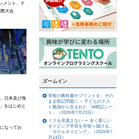
インメント、テ
国際大会
ズームイン
学校の教科書やプリントを、その
。日本及び海
まま暗記問題に ─ 子どものテス
v」をはじめと
ト勉強から生まれた「AI暗記シー
ト」（2026年7月23日）
ミスを見逃さない ー 全く新しい
タイピング学習を学校へ届ける。
うになってお
「カケルタイピング」（2026年7
月14日）