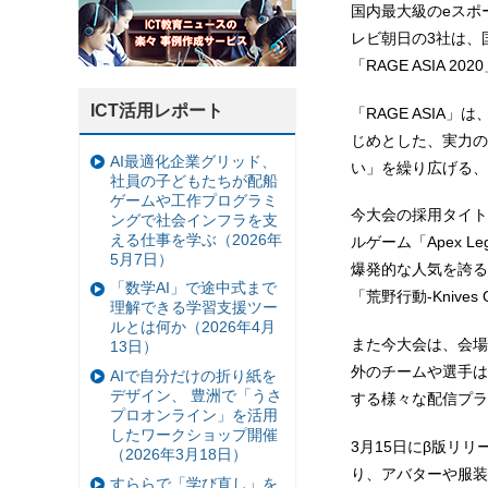
国内最大級のeスポ
レビ朝日の3社は、
「RAGE ASIA 
ICT活用レポート
「RAGE ASIA
じめとした、実力の
AI最適化企業グリッド、
い」を繰り広げる、
社員の子どもたちが配船
ゲームや工作プログラミ
今大会の採用タイト
ングで社会インフラを支
える仕事を学ぶ（2026年
ルゲーム「Apex 
5月7日）
爆発的な人気を誇る
「数学AI」で途中式まで
「荒野行動-Knives 
理解できる学習支援ツー
ルとは何か（2026年4月
また今大会は、会場
13日）
外のチームや選手は
AIで自分だけの折り紙を
デザイン、 豊洲で「うさ
する様々な配信プラ
プロオンライン」を活用
したワークショップ開催
3月15日にβ版リ
（2026年3月18日）
り、アバターや服装
すららで「学び直し」を