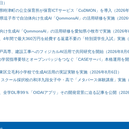
6日）
時津町の公立保育所が保育ICTサービス「CoDMON」を導入（2026年
神奈川県逗子市で自治体向け生成AI「QommonsAI」の活用研修を実施（2026
自治体向け生成AI「QommonsAI」の活用研修を愛知県小牧市で実施（2026年
、4年間で最大360万円を給費する返還不要の「特別奨学生入試」実施（2
戸高専、建設工事へのフィジカルAI活用で共同研究を開始（2026年8月
初の学習指導要領とオープンバッジをつなぐ「CASEサーバ」本格運用を開始
東区立毛利小学校で生成AI活用の実証実験を実施（2026年8月6日）
ハイスクール採択校の和洋九段女子中・高で「メタバース体験講座」実施（2
全学DL率99％「OIDAIアプリ」その開発背景に迫る記事を公開（2026
せ