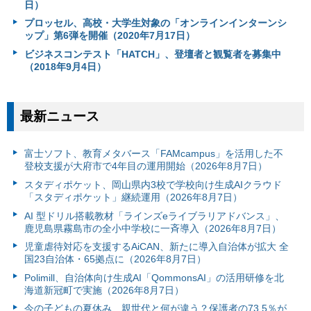
日）
プロッセル、高校・大学生対象の「オンラインインターンシ
ップ」第6弾を開催（2020年7月17日）
ビジネスコンテスト「HATCH」、登壇者と観覧者を募集中
（2018年9月4日）
最新ニュース
富⼠ソフト、教育メタバース「FAMcampus」を活用した不
登校支援が大府市で4年目の運用開始（2026年8月7日）
スタディポケット、岡山県内3校で学校向け生成AIクラウド
「スタディポケット」継続運用（2026年8月7日）
AI 型ドリル搭載教材「ラインズeライブラリアドバンス」、
鹿児島県霧島市の全小中学校に一斉導入（2026年8月7日）
児童虐待対応を支援するAiCAN、新たに導入自治体が拡大 全
国23自治体・65拠点に（2026年8月7日）
Polimill、自治体向け生成AI「QommonsAI」の活用研修を北
海道新冠町で実施（2026年8月7日）
今の子どもの夏休み、親世代と何が違う？保護者の73.5％が