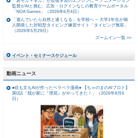
「あそぶ＋学ぶ」が反復学習のエンジンに ─ アニメーション
監督がAIと挑む、広告・ログインなしの教育ゲームポータル
「NOA Games」（2026年6月4日）
「遊んでいたら自然と速くなる」を学校へ ─ 大学1年生が個
人開発した対戦型タイピング練習サイト「タイピング無双」
（2026年5月29日）
ズームイン一覧 >>
イベント・セミナースケジュール
動画ニュース
●絵も文もAIが作ったペラペラ漫画● 【ちゃのまのAIプロト】
第0話「我が家に『理屈』がやってきた！」（2026年8月6
日）