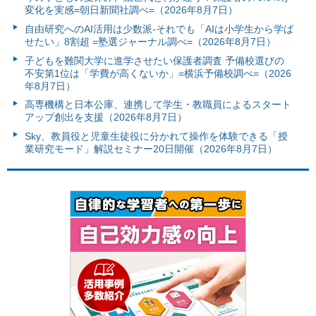
変化を実感=朝日新聞社調べ=（2026年8月7日）
自由研究へのAI活用は少数派-それでも「AIは小学生から学ば
せたい」8割超 =塾選ジャーナル調べ=（2026年8月7日）
子どもを難関大学に進学させたい保護者調査 予備校選びの
不安第1位は「学費が高くないか」=横浜予備校調べ=（2026
年8月7日）
高専機構と日本公庫、連携して学生・教職員によるスタート
アップ創出を支援（2026年8月7日）
Sky、教員役と児童生徒役に分かれて操作を体験できる「授
業研究モード」解説セミナー20日開催（2026年8月7日）