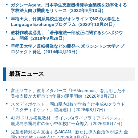
ガクシーAgent、日本学生支援機構奨学金業務を効率化する
学校法人向け機能をリリース（2022年9月13日）
早稲田大、付属系属校生徒がオンラインでNZの大学生と
Language Exchangeプログラム（2020年10月24日）
教材作成者必見、「著作権法一部改正に関するシンポジウ
ム」開催（2018年9月26日）
早稲田大学／反転授業などの開発へ 米ワシントン大学とプ
ロジェクト発足（2014年4月23日）
最新ニュース
富⼠ソフト、教育メタバース「FAMcampus」を活用した不
登校支援が大府市で4年目の運用開始（2026年8月7日）
スタディポケット、岡山県内3校で学校向け生成AIクラウド
「スタディポケット」継続運用（2026年8月7日）
AI 型ドリル搭載教材「ラインズeライブラリアドバンス」、
鹿児島県霧島市の全小中学校に一斉導入（2026年8月7日）
児童虐待対応を支援するAiCAN、新たに導入自治体が拡大 全
国23自治体・65拠点に（2026年8月7日）