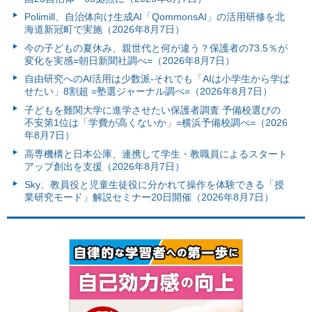
Polimill、自治体向け生成AI「QommonsAI」の活用研修を北
海道新冠町で実施（2026年8月7日）
今の子どもの夏休み、親世代と何が違う？保護者の73.5％が
変化を実感=朝日新聞社調べ=（2026年8月7日）
自由研究へのAI活用は少数派-それでも「AIは小学生から学ば
せたい」8割超 =塾選ジャーナル調べ=（2026年8月7日）
子どもを難関大学に進学させたい保護者調査 予備校選びの
不安第1位は「学費が高くないか」=横浜予備校調べ=（2026
年8月7日）
高専機構と日本公庫、連携して学生・教職員によるスタート
アップ創出を支援（2026年8月7日）
Sky、教員役と児童生徒役に分かれて操作を体験できる「授
業研究モード」解説セミナー20日開催（2026年8月7日）