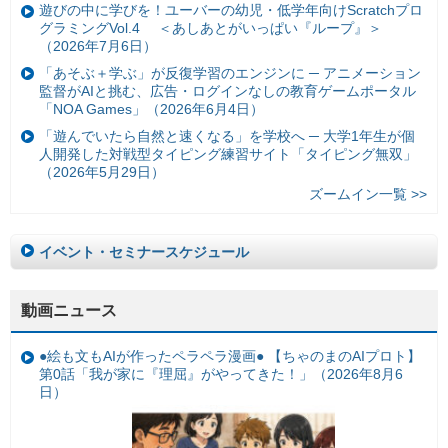
遊びの中に学びを！ユーバーの幼児・低学年向けScratchプロ
グラミングVol.4 ＜あしあとがいっぱい『ループ』＞
（2026年7月6日）
「あそぶ＋学ぶ」が反復学習のエンジンに ─ アニメーション
監督がAIと挑む、広告・ログインなしの教育ゲームポータル
「NOA Games」（2026年6月4日）
「遊んでいたら自然と速くなる」を学校へ ─ 大学1年生が個
人開発した対戦型タイピング練習サイト「タイピング無双」
（2026年5月29日）
ズームイン一覧 >>
イベント・セミナースケジュール
動画ニュース
●絵も文もAIが作ったペラペラ漫画● 【ちゃのまのAIプロト】
第0話「我が家に『理屈』がやってきた！」（2026年8月6
日）