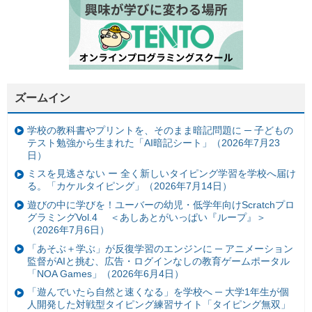
ズームイン
学校の教科書やプリントを、そのまま暗記問題に ─ 子どもの
テスト勉強から生まれた「AI暗記シート」（2026年7月23
日）
ミスを見逃さない ー 全く新しいタイピング学習を学校へ届け
る。「カケルタイピング」（2026年7月14日）
遊びの中に学びを！ユーバーの幼児・低学年向けScratchプロ
グラミングVol.4 ＜あしあとがいっぱい『ループ』＞
（2026年7月6日）
「あそぶ＋学ぶ」が反復学習のエンジンに ─ アニメーション
監督がAIと挑む、広告・ログインなしの教育ゲームポータル
「NOA Games」（2026年6月4日）
「遊んでいたら自然と速くなる」を学校へ ─ 大学1年生が個
人開発した対戦型タイピング練習サイト「タイピング無双」