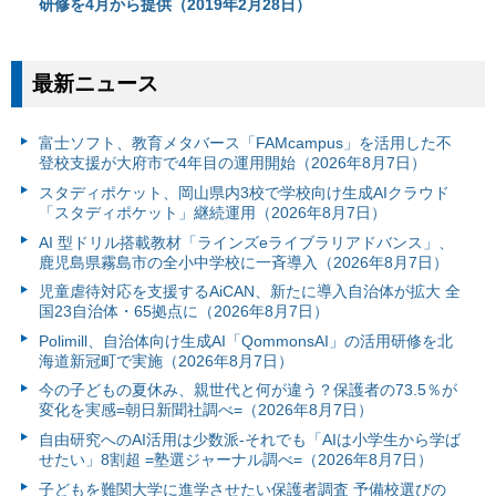
研修を4月から提供（2019年2月28日）
最新ニュース
富⼠ソフト、教育メタバース「FAMcampus」を活用した不
登校支援が大府市で4年目の運用開始（2026年8月7日）
スタディポケット、岡山県内3校で学校向け生成AIクラウド
「スタディポケット」継続運用（2026年8月7日）
AI 型ドリル搭載教材「ラインズeライブラリアドバンス」、
鹿児島県霧島市の全小中学校に一斉導入（2026年8月7日）
児童虐待対応を支援するAiCAN、新たに導入自治体が拡大 全
国23自治体・65拠点に（2026年8月7日）
Polimill、自治体向け生成AI「QommonsAI」の活用研修を北
海道新冠町で実施（2026年8月7日）
今の子どもの夏休み、親世代と何が違う？保護者の73.5％が
変化を実感=朝日新聞社調べ=（2026年8月7日）
自由研究へのAI活用は少数派-それでも「AIは小学生から学ば
せたい」8割超 =塾選ジャーナル調べ=（2026年8月7日）
子どもを難関大学に進学させたい保護者調査 予備校選びの