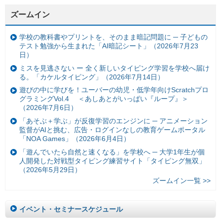
ズームイン
学校の教科書やプリントを、そのまま暗記問題に ─ 子どもの
テスト勉強から生まれた「AI暗記シート」（2026年7月23
日）
ミスを見逃さない ー 全く新しいタイピング学習を学校へ届け
る。「カケルタイピング」（2026年7月14日）
遊びの中に学びを！ユーバーの幼児・低学年向けScratchプロ
グラミングVol.4 ＜あしあとがいっぱい『ループ』＞
（2026年7月6日）
「あそぶ＋学ぶ」が反復学習のエンジンに ─ アニメーション
監督がAIと挑む、広告・ログインなしの教育ゲームポータル
「NOA Games」（2026年6月4日）
「遊んでいたら自然と速くなる」を学校へ ─ 大学1年生が個
人開発した対戦型タイピング練習サイト「タイピング無双」
（2026年5月29日）
ズームイン一覧 >>
イベント・セミナースケジュール