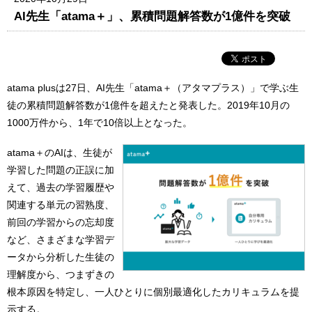
AI先生「atama＋」、累積問題解答数が1億件を突破
atama plusは27日、AI先生「atama＋（アタマプラス）」で学ぶ生
徒の累積問題解答数が1億件を超えたと発表した。2019年10月の
1000万件から、1年で10倍以上となった。
atama＋のAIは、生徒が
学習した問題の正誤に加
えて、過去の学習履歴や
関連する単元の習熟度、
前回の学習からの忘却度
など、さまざまな学習デ
ータから分析した生徒の
理解度から、つまずきの
根本原因を特定し、一人ひとりに個別最適化したカリキュラムを提
示する。