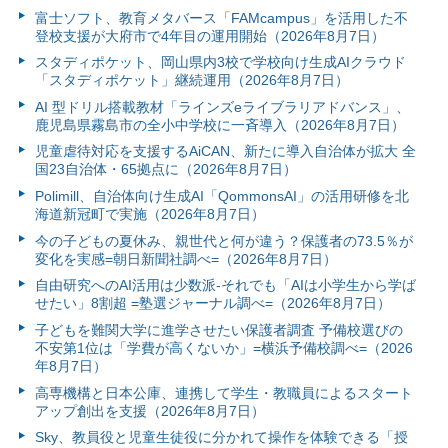
富⼠ソフト、教育メタバース「FAMcampus」を活用した不
登校支援が大府市で4年目の運用開始（2026年8月7日）
スタディポケット、岡山県内3校で学校向け生成AIクラウド
「スタディポケット」継続運用（2026年8月7日）
AI 型ドリル搭載教材「ラインズeライブラリアドバンス」、
鹿児島県霧島市の全小中学校に一斉導入（2026年8月7日）
児童虐待対応を支援するAiCAN、新たに導入自治体が拡大 全
国23自治体・65拠点に（2026年8月7日）
Polimill、自治体向け生成AI「QommonsAI」の活用研修を北
海道新冠町で実施（2026年8月7日）
今の子どもの夏休み、親世代と何が違う？保護者の73.5％が
変化を実感=朝日新聞社調べ=（2026年8月7日）
自由研究へのAI活用は少数派-それでも「AIは小学生から学ば
せたい」8割超 =塾選ジャーナル調べ=（2026年8月7日）
子どもを難関大学に進学させたい保護者調査 予備校選びの
不安第1位は「学費が高くないか」=横浜予備校調べ=（2026
年8月7日）
高専機構と日本公庫、連携して学生・教職員によるスタート
アップ創出を支援（2026年8月7日）
Sky、教員役と児童生徒役に分かれて操作を体験できる「授