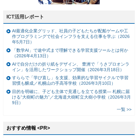
ICT活用レポート
AI最適化企業グリッド、社員の子どもたちが配船ゲームや工
作プログラミングで社会インフラを支える仕事を学ぶ（2026
年5月7日）
「数学AI」で途中式まで理解できる学習支援ツールとは何か
（2026年4月13日）
AIで自分だけの折り紙をデザイン、 豊洲で「うさプロオンラ
イン」を活用したワークショップ開催（2026年3月18日）
すららで「学び直し」を支援、効果的な学習サイクルで学習
習慣も醸成／札幌山の手高等学校（2026年3月10日）
目的を明確に、子ども主体で見通しを立てる授業— 札幌に届
ける“大樹町の魅力”／北海道大樹町立大樹小学校（2026年3月
9日）
一覧 >>
おすすめ情報 <PR>