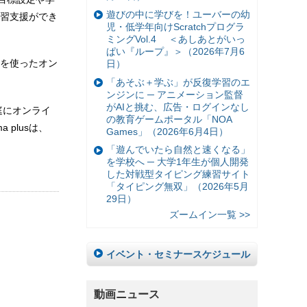
遊びの中に学びを！ユーバーの幼
習支援ができ
児・低学年向けScratchプログラ
ミングVol.4 ＜あしあとがいっ
ぱい『ループ』＞（2026年7月6
」を使ったオン
日）
「あそぶ＋学ぶ」が反復学習のエ
ンジンに ─ アニメーション監督
がAIと挑む、広告・ログインなし
庭にオンライ
の教育ゲームポータル「NOA
plusは、
Games」（2026年6月4日）
「遊んでいたら自然と速くなる」
を学校へ ─ 大学1年生が個人開発
した対戦型タイピング練習サイト
「タイピング無双」（2026年5月
29日）
ズームイン一覧 >>
イベント・セミナースケジュール
動画ニュース