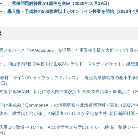
ma＋」、累積問題解答数が1億件を突破（2020年10月29日）
ma＋」導入塾・予備校の500教室以上がオンライン授業を開始（2020年4
ス
育メタバース「FAMcampus」を活用した不登校支援が大府市で4年目
日）
ト、岡山県内3校で学校向け生成AIクラウド「スタディポケット」継続運用
搭載教材「ラインズeライブラリアドバンス」、鹿児島県霧島市の全小中学
7日）
援するAiCAN、新たに導入自治体が拡大 全国23自治体・65拠点に（20
自治体向け生成AI「QommonsAI」の活用研修を北海道新冠町で実施（2026年
み、親世代と何が違う？保護者の73.5％が変化を実感=朝日新聞社調べ=
I活用は少数派-それでも「AIは小学生から学ばせたい」8割超 =塾選ジャ
7日）