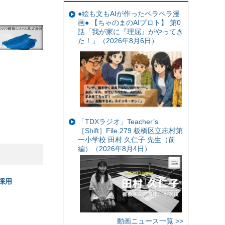
●絵も文もAIが作ったペラペラ漫
画● 【ちゃのまのAIプロト】 第0
話「我が家に『理屈』がやってき
た！」（2026年8月6日）
「TDXラジオ」Teacher’s
［Shift］File.279 板橋区立志村第
一小学校 田村 久仁子 先生（前
編）（2026年8月4日）
採用
動画ニュース一覧 >>