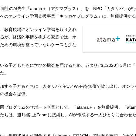
は17日、同社のAI先生「atama＋（アタマプラス）」を、NPO「カタリバ」
へのオンライン学習支援事業「キッカケプログラム」に、無償提供する
、教育現場にオンライン学習を取り入れ
るが、経済的事情を抱える家庭では、オ
ための環境が整っていないケースも少な
いる子どもたちに学びの機会を届けるため、カタリバは2020年3月に
た。
加する子どもたちに、カタリバがPCとWi-Fiを無償で貸し出し、オン
の機会を提供。
は今回、同プログラムのサポート企業として、「atama＋」を無償提供。「ata
たちは、週1回以上Zoomに接続し、AIが作成する一人ひとりに合わせ
は、学習状況を可視化する「atama＋ COACH」で状況を確認しなが