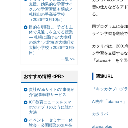
支援、効果的な学習サイ
習の仕方などをアド
クルで学習習慣も醸成／
る。
札幌山の手高等学校
（2026年3月10日）
同プログラムに参加
目的を明確に、子ども主
体で見通しを立てる授業
ライン学習を継続で
— 札幌に届ける“大樹町
の魅力”／北海道大樹町立
カタリバは、200
大樹小学校（2026年3月9
日）
ン学習を支援するな
一覧 >>
「atama＋」を全
関連URL
おすすめ情報 <PR>
「キッカケプログラ
貴社Webサイトの“事例紹
介”記事転載サービス
AI先生「atama＋」
ICT教育ニュースをスマ
ホでアプリのように読む
方法
カタリバ
イベント・セミナー・体
験会・公開授業の無料告
atama plus