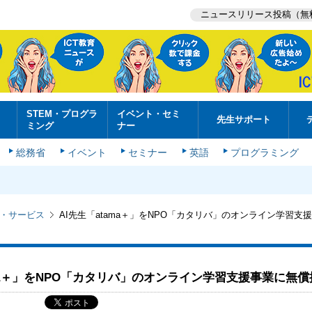
ニュースリリース投稿（無
STEM・プログラ
イベント・セミ
先生サポート
ミング
ナー
総務省
イベント
セミナー
英語
プログラミング
・サービス
AI先生「atama＋」をNPO「カタリバ」のオンライン学習支
ama＋」をNPO「カタリバ」のオンライン学習支援事業に無償