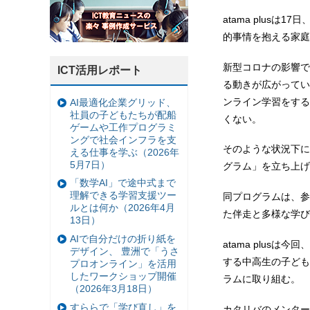
atama plus
的事情を抱える家庭
新型コロナの影響で
ICT活用レポート
る動きが広がってい
ンライン学習をする
AI最適化企業グリッド、
社員の子どもたちが配船
くない。
ゲームや工作プログラミ
ングで社会インフラを支
そのような状況下に
える仕事を学ぶ（2026年
5月7日）
グラム」を立ち上げ
「数学AI」で途中式まで
理解できる学習支援ツー
同プログラムは、参
ルとは何か（2026年4月
た伴走と多様な学び
13日）
AIで自分だけの折り紙を
atama plus
デザイン、 豊洲で「うさ
する中高生の子ども
プロオンライン」を活用
したワークショップ開催
ラムに取り組む。
（2026年3月18日）
すららで「学び直し」を
カタリバのメンター