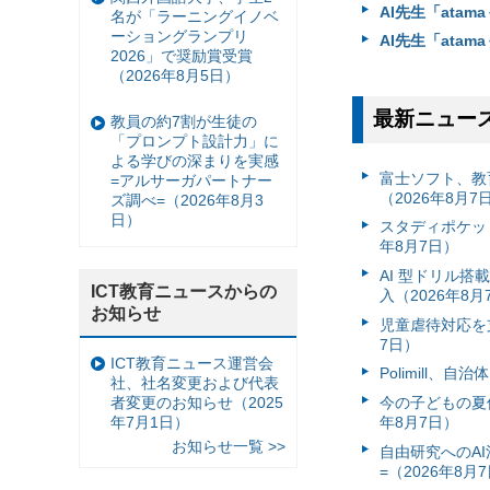
AI先生「ata
名が「ラーニングイノベ
ーショングランプリ
AI先生「ata
2026」で奨励賞受賞
（2026年8月5日）
最新ニュー
教員の約7割が生徒の
「プロンプト設計力」に
よる学びの深まりを実感
富⼠ソフト、教
=アルサーガパートナー
（2026年8月7
ズ調べ=（2026年8月3
日）
スタディポケッ
年8月7日）
AI 型ドリル
ICT教育ニュースからの
入（2026年8月
お知らせ
児童虐待対応を支
7日）
ICT教育ニュース運営会
Polimill、
社、社名変更および代表
者変更のお知らせ（2025
今の子どもの夏休
年7月1日）
年8月7日）
お知らせ一覧 >>
自由研究へのA
=（2026年8月