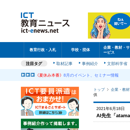
企業・教材・サ
教育行政・入札
学校・団体
ービス
注目タグ
取材記事
事例紹介
文部科学省
《夏休み本番》
8月のイベント、セミナー情報
トップ
企業・教材
供
2021年6月18日
AI先生「at