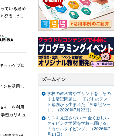
が行っている経済
と発表した。
「キッカケプロ
ズームイン
ラインを活用し
学校の教科書やプリントを、その
まま暗記問題に ─ 子どものテス
ト勉強から生まれた「AI暗記シー
ma＋」を利用
ト」（2026年7月23日）
た学習カリキュ
ミスを見逃さない ー 全く新しい
タイピング学習を学校へ届ける。
「カケルタイピング」（2026年7
月14日）
ら目標設定や学