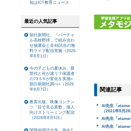
知はICT教育ニュース
最近の人気記事
朝日新聞社、「バーチャ
ル高校野球」で組み合わ
せ抽選会と全48試合の無
料ライブ配信実施（2026
年8月1日）
今の子どもの夏休み、親
世代と何が違う？保護者
の73.5％が変化を実感=
朝日新聞社調べ=（2026
関連記事
年8月7日）
教育出版、映像コンテン
AI先生「at
ツ「目で見る算数」個人
（2021年9月2
向けストリーミング配信
（2026年8月5日）
AI先生「ata
AI先生「ata
関西外国語大学、学生2