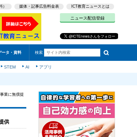
料）
媒体・記事広告料金表
ICT教育ニュースとは
ニュース配信登録
検索
データ・資料
STEM
AI
アプリ
援事業に無償提
提供