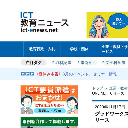
企業・教材・サ
教育行政・入札
学校・団体
ービス
注目タグ
取材記事
事例紹介
文部科学省
《夏休み本番》
8月のイベント、セミナー情報
トップ
企業・教材
ONLINE」リリース
2020年11月17日
グッドワークス
リース