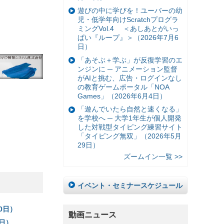
遊びの中に学びを！ユーバーの幼
児・低学年向けScratchプログラ
ミングVol.4 ＜あしあとがいっ
ぱい『ループ』＞（2026年7月6
日）
「あそぶ＋学ぶ」が反復学習のエ
ンジンに ─ アニメーション監督
がAIと挑む、広告・ログインなし
の教育ゲームポータル「NOA
Games」（2026年6月4日）
「遊んでいたら自然と速くなる」
を学校へ ─ 大学1年生が個人開発
した対戦型タイピング練習サイト
「タイピング無双」（2026年5月
29日）
ズームイン一覧 >>
イベント・セミナースケジュール
0日）
動画ニュース
日）