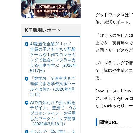
グッドワークスは1
修、就活サポート、
ICT活用レポート
「ぼくらのあしたO
までを、実質無料で
AI最適化企業グリッド、
社員の子どもたちが配船
と同じサービスをど
ゲームや工作プログラミ
ングで社会インフラを支
プログラミング学習
える仕事を学ぶ（2026年
で、講師や生徒とコ
5月7日）
る。
「数学AI」で途中式まで
理解できる学習支援ツー
ルとは何か（2026年4月
Javaコース、Linux
13日）
ス、そしてPyth
AIで自分だけの折り紙を
か月のゆったりコー
デザイン、 豊洲で「うさ
プロオンライン」を活用
したワークショップ開催
関連URL
（2026年3月18日）
すららで「学び直し」を