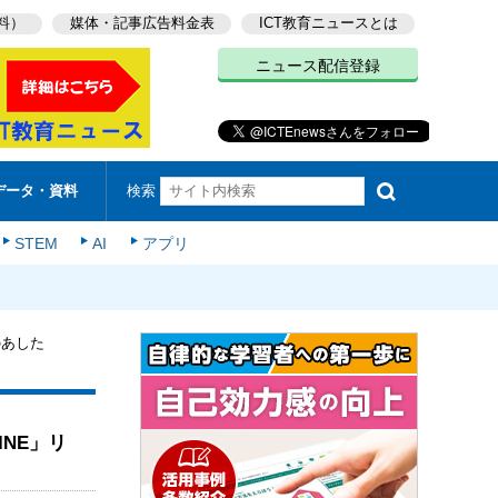
料）
媒体・記事広告料金表
ICT教育ニュースとは
ニュース配信登録
検索
データ・資料
STEM
AI
アプリ
のあした
NE」リ