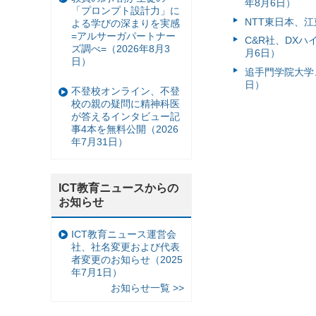
年8月6日）
「プロンプト設計力」に
NTT東日本、江
よる学びの深まりを実感
=アルサーガパートナー
C&R社、DX
ズ調べ=（2026年8月3
月6日）
日）
追手門学院大学、
日）
不登校オンライン、不登
校の親の疑問に精神科医
が答えるインタビュー記
事4本を無料公開（2026
年7月31日）
ICT教育ニュースからの
お知らせ
ICT教育ニュース運営会
社、社名変更および代表
者変更のお知らせ（2025
年7月1日）
お知らせ一覧 >>