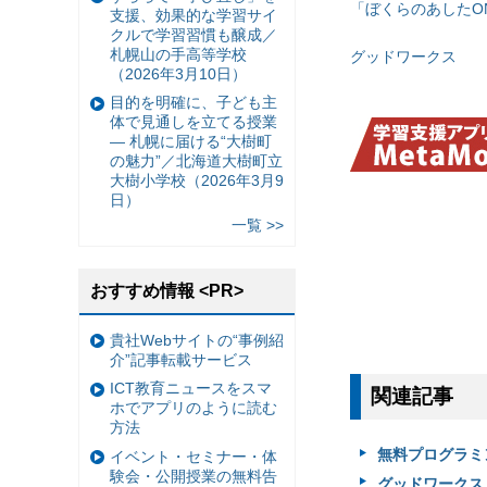
「ぼくらのあしたON
支援、効果的な学習サイ
クルで学習習慣も醸成／
札幌山の手高等学校
グッドワークス
（2026年3月10日）
目的を明確に、子ども主
体で見通しを立てる授業
— 札幌に届ける“大樹町
の魅力”／北海道大樹町立
大樹小学校（2026年3月9
日）
一覧 >>
おすすめ情報 <PR>
貴社Webサイトの“事例紹
介”記事転載サービス
ICT教育ニュースをスマ
関連記事
ホでアプリのように読む
方法
無料プログラミ
イベント・セミナー・体
験会・公開授業の無料告
グッドワークス