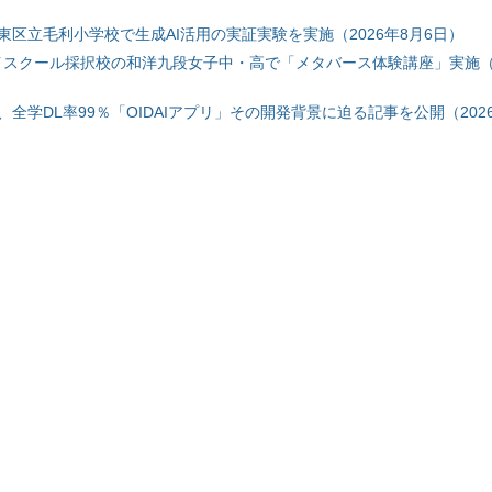
東区立毛利小学校で生成AI活用の実証実験を実施（2026年8月6日）
ハイスクール採択校の和洋九段女子中・高で「メタバース体験講座」実施（2
全学DL率99％「OIDAIアプリ」その開発背景に迫る記事を公開（2026