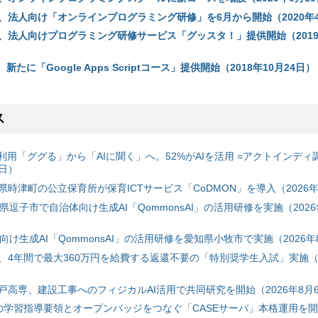
、法人向け「オンラインプログラミング研修」を6月から開始（2020年4
、法人向けプログラミング研修サービス「グッスタ！」提供開始（2019
y、新たに「Google Apps Scriptコース」提供開始（2018年10月24日）
ス
利用「ググる」から「AIに聞く」へ。52%がAIを活用 =アクトインディ
6日）
時津町の公立保育所が保育ICTサービス「CoDMON」を導入（2026年
神奈川県逗子市で自治体向け生成AI「QommonsAI」の活用研修を実施（2026
自治体向け生成AI「QommonsAI」の活用研修を愛知県小牧市で実施（2026年
、4年間で最大360万円を給費する返還不要の「特別奨学生入試」実施（2
戸高専、建設工事へのフィジカルAI活用で共同研究を開始（2026年8月
初の学習指導要領とオープンバッジをつなぐ「CASEサーバ」本格運用を開始