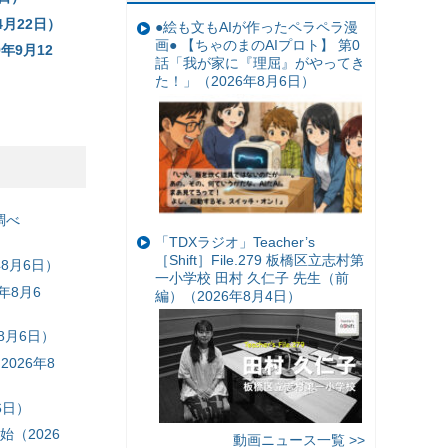
月22日）
●絵も文もAIが作ったペラペラ漫
画● 【ちゃのまのAIプロト】 第0
年9月12
話「我が家に『理屈』がやってき
た！」（2026年8月6日）
調べ
「TDXラジオ」Teacher’s
［Shift］File.279 板橋区立志村第
8月6日）
一小学校 田村 久仁子 先生（前
年8月6
編）（2026年8月4日）
8月6日）
026年8
6日）
（2026
動画ニュース一覧 >>