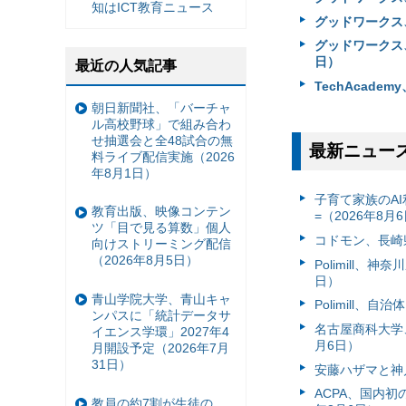
知はICT教育ニュース
グッドワークス
グッドワークス
日）
最近の人気記事
TechAcadem
朝日新聞社、「バーチャ
ル高校野球」で組み合わ
せ抽選会と全48試合の無
最新ニュー
料ライブ配信実施（2026
年8月1日）
子育て家族のAI
教育出版、映像コンテン
=（2026年8月
ツ「目で見る算数」個人
コドモン、長崎県
向けストリーミング配信
（2026年8月5日）
Polimill、
日）
青山学院大学、青山キャ
Polimill、
ンパスに「統計データサ
名古屋商科大学
イエンス学環」2027年4
月6日）
月開設予定（2026年7月
31日）
安藤ハザマと神
ACPA、国内
教員の約7割が生徒の