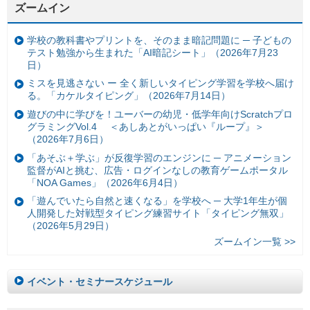
ズームイン
学校の教科書やプリントを、そのまま暗記問題に ─ 子どもの
テスト勉強から生まれた「AI暗記シート」（2026年7月23
日）
ミスを見逃さない ー 全く新しいタイピング学習を学校へ届け
る。「カケルタイピング」（2026年7月14日）
遊びの中に学びを！ユーバーの幼児・低学年向けScratchプロ
グラミングVol.4 ＜あしあとがいっぱい『ループ』＞
（2026年7月6日）
「あそぶ＋学ぶ」が反復学習のエンジンに ─ アニメーション
監督がAIと挑む、広告・ログインなしの教育ゲームポータル
「NOA Games」（2026年6月4日）
「遊んでいたら自然と速くなる」を学校へ ─ 大学1年生が個
人開発した対戦型タイピング練習サイト「タイピング無双」
（2026年5月29日）
ズームイン一覧 >>
イベント・セミナースケジュール