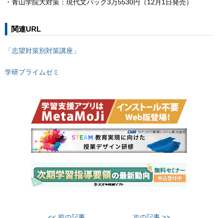
・青山学院大対策：現代文パック3万5530円（12月1日発売）
関連URL
「志望対策別対策講座」
学研プライムゼミ
<< 前の記事
次の記事 >>