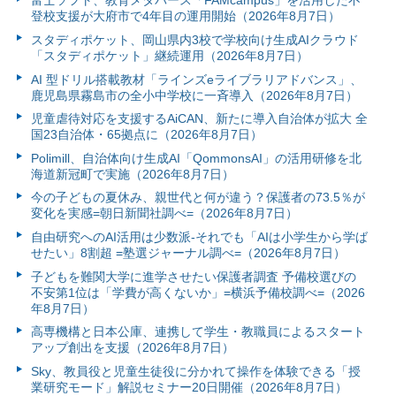
富⼠ソフト、教育メタバース「FAMcampus」を活用した不
登校支援が大府市で4年目の運用開始（2026年8月7日）
スタディポケット、岡山県内3校で学校向け生成AIクラウド
「スタディポケット」継続運用（2026年8月7日）
AI 型ドリル搭載教材「ラインズeライブラリアドバンス」、
鹿児島県霧島市の全小中学校に一斉導入（2026年8月7日）
児童虐待対応を支援するAiCAN、新たに導入自治体が拡大 全
国23自治体・65拠点に（2026年8月7日）
Polimill、自治体向け生成AI「QommonsAI」の活用研修を北
海道新冠町で実施（2026年8月7日）
今の子どもの夏休み、親世代と何が違う？保護者の73.5％が
変化を実感=朝日新聞社調べ=（2026年8月7日）
自由研究へのAI活用は少数派-それでも「AIは小学生から学ば
せたい」8割超 =塾選ジャーナル調べ=（2026年8月7日）
子どもを難関大学に進学させたい保護者調査 予備校選びの
不安第1位は「学費が高くないか」=横浜予備校調べ=（2026
年8月7日）
高専機構と日本公庫、連携して学生・教職員によるスタート
アップ創出を支援（2026年8月7日）
Sky、教員役と児童生徒役に分かれて操作を体験できる「授
業研究モード」解説セミナー20日開催（2026年8月7日）