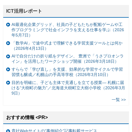
ICT活用レポート
AI最適化企業グリッド、社員の子どもたちが配船ゲームや工
作プログラミングで社会インフラを支える仕事を学ぶ（2026
年5月7日）
「数学AI」で途中式まで理解できる学習支援ツールとは何か
（2026年4月13日）
AIで自分だけの折り紙をデザイン、 豊洲で「うさプロオンラ
イン」を活用したワークショップ開催（2026年3月18日）
すららで「学び直し」を支援、効果的な学習サイクルで学習
習慣も醸成／札幌山の手高等学校（2026年3月10日）
目的を明確に、子ども主体で見通しを立てる授業— 札幌に届
ける“大樹町の魅力”／北海道大樹町立大樹小学校（2026年3月
9日）
一覧 >>
おすすめ情報 <PR>
貴社Webサイトの“事例紹介”記事転載サービス