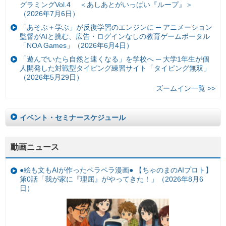
グラミングVol.4 ＜あしあとがいっぱい『ループ』＞
（2026年7月6日）
「あそぶ＋学ぶ」が反復学習のエンジンに ─ アニメーション
監督がAIと挑む、広告・ログインなしの教育ゲームポータル
「NOA Games」（2026年6月4日）
「遊んでいたら自然と速くなる」を学校へ ─ 大学1年生が個
人開発した対戦型タイピング練習サイト「タイピング無双」
（2026年5月29日）
ズームイン一覧 >>
イベント・セミナースケジュール
動画ニュース
●絵も文もAIが作ったペラペラ漫画● 【ちゃのまのAIプロト】
第0話「我が家に『理屈』がやってきた！」（2026年8月6
日）