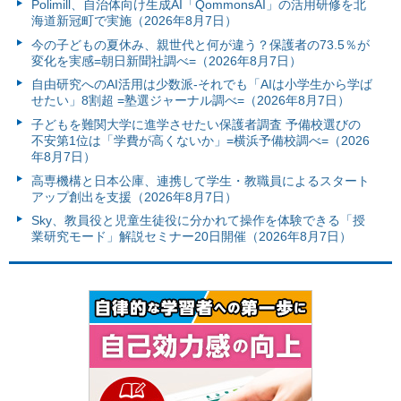
Polimill、自治体向け生成AI「QommonsAI」の活用研修を北
海道新冠町で実施（2026年8月7日）
今の子どもの夏休み、親世代と何が違う？保護者の73.5％が
変化を実感=朝日新聞社調べ=（2026年8月7日）
自由研究へのAI活用は少数派-それでも「AIは小学生から学ば
せたい」8割超 =塾選ジャーナル調べ=（2026年8月7日）
子どもを難関大学に進学させたい保護者調査 予備校選びの
不安第1位は「学費が高くないか」=横浜予備校調べ=（2026
年8月7日）
高専機構と日本公庫、連携して学生・教職員によるスタート
アップ創出を支援（2026年8月7日）
Sky、教員役と児童生徒役に分かれて操作を体験できる「授
業研究モード」解説セミナー20日開催（2026年8月7日）