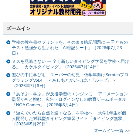
ズームイン
学校の教科書やプリントを、そのまま暗記問題に ─ 子どもの
テスト勉強から生まれた「AI暗記シート」（2026年7月23
日）
ミスを見逃さない ー 全く新しいタイピング学習を学校へ届け
る。「カケルタイピング」（2026年7月14日）
遊びの中に学びを！ユーバーの幼児・低学年向けScratchプロ
グラミングVol.4 ＜あしあとがいっぱい『ループ』＞
（2026年7月6日）
「あそぶ＋学ぶ」が反復学習のエンジンに ─ アニメーション
監督がAIと挑む、広告・ログインなしの教育ゲームポータル
「NOA Games」（2026年6月4日）
「遊んでいたら自然と速くなる」を学校へ ─ 大学1年生が個
人開発した対戦型タイピング練習サイト「タイピング無双」
（2026年5月29日）
ズームイン一覧 >>