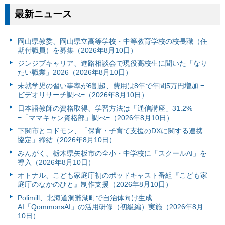
最新ニュース
岡山県教委、岡山県立高等学校・中等教育学校の校長職（任
期付職員）を募集（2026年8月10日）
ジンジブキャリア、進路相談会で現役高校生に聞いた「なり
たい職業」2026（2026年8月10日）
未就学児の習い事率が6割超、費用は8年で年間5万円増加 =
ビデオリサーチ調べ=（2026年8月10日）
日本語教師の資格取得、学習方法は「通信講座」31.2%
=「ママキャン資格部」調べ=（2026年8月10日）
下関市とコドモン、「保育・子育て支援のDXに関する連携
協定」締結（2026年8月10日）
みんがく、栃木県矢板市の全小・中学校に「スクールAI」を
導入（2026年8月10日）
オトナル、こども家庭庁初のポッドキャスト番組『こども家
庭庁のなかのひと』制作支援（2026年8月10日）
Polimill、北海道洞爺湖町で自治体向け生成
AI「QommonsAI」の活用研修（初級編）実施（2026年8月
10日）