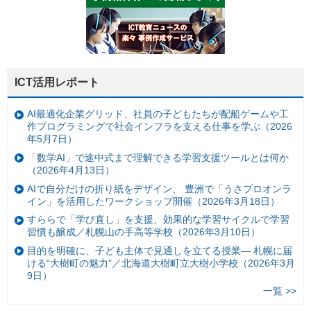
ICT活用レポート
AI最適化企業グリッド、社員の子どもたちが配船ゲームや工
作プログラミングで社会インフラを支える仕事を学ぶ（2026
年5月7日）
「数学AI」で途中式まで理解できる学習支援ツールとは何か
（2026年4月13日）
AIで自分だけの折り紙をデザイン、 豊洲で「うさプロオンラ
イン」を活用したワークショップ開催（2026年3月18日）
すららで「学び直し」を支援、効果的な学習サイクルで学習
習慣も醸成／札幌山の手高等学校（2026年3月10日）
目的を明確に、子ども主体で見通しを立てる授業— 札幌に届
ける“大樹町の魅力”／北海道大樹町立大樹小学校（2026年3月
9日）
一覧 >>