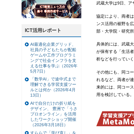
武蔵大学は9日、アサ
協定により、両者は
ンス活用の裾野を広
ICT活用レポート
部・大学院・研究所
具体的には、武蔵大
AI最適化企業グリッド、
社員の子どもたちが配船
が保有する「生活者
ゲームや工作プログラミ
析などを行っていく
ングで社会インフラを支
える仕事を学ぶ（2026年
5月7日）
その他にも、同コー
「数学AI」で途中式まで
れるなど、両者が連
理解できる学習支援ツー
来的には、同コース
ルとは何か（2026年4月
用を検討している。
13日）
AIで自分だけの折り紙を
デザイン、 豊洲で「うさ
プロオンライン」を活用
したワークショップ開催
（2026年3月18日）
すららで「学び直し」を