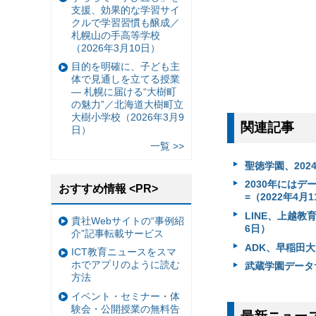
支援、効果的な学習サイ
クルで学習習慣も醸成／
札幌山の手高等学校
（2026年3月10日）
目的を明確に、子ども主
体で見通しを立てる授業
— 札幌に届ける“大樹町
の魅力”／北海道大樹町立
大樹小学校（2026年3月9
関連記事
日）
一覧 >>
聖徳学園、202
2030年には
おすすめ情報 <PR>
=（2022年4月
LINE、上越教
貴社Webサイトの“事例紹
6日）
介”記事転載サービス
ADK、早稲田
ICT教育ニュースをスマ
ホでアプリのように読む
武蔵学園データサ
方法
イベント・セミナー・体
験会・公開授業の無料告