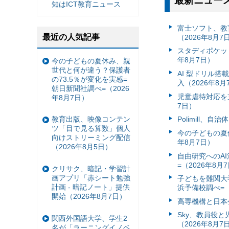
最新ニュー
知はICT教育ニュース
富⼠ソフト、教
最近の人気記事
（2026年8月7
スタディポケッ
年8月7日）
今の子どもの夏休み、親
世代と何が違う？保護者
AI 型ドリル
の73.5％が変化を実感=
入（2026年8月
朝日新聞社調べ=（2026
児童虐待対応を支
年8月7日）
7日）
Polimill、
教育出版、映像コンテン
ツ「目で見る算数」個人
今の子どもの夏休
向けストリーミング配信
年8月7日）
（2026年8月5日）
自由研究へのA
=（2026年8月
クリサク、暗記・学習計
画アプリ「赤シート勉強
子どもを難関大
計画 - 暗記ノート」提供
浜予備校調べ=（
開始（2026年8月7日）
高専機構と日本
Sky、教員役
関西外国語大学、学生2
（2026年8月7
名が「ラーニングイノベ