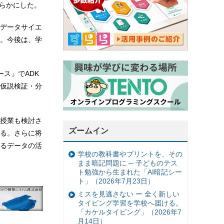
明らかにした。
データサイエ
。今後は、学
ス」でADK
仮説検証・分
る授業も検討さ
ズームイン
る。さらに将
れるデータの活
学校の教科書やプリントを、その
まま暗記問題に ─ 子どものテス
ト勉強から生まれた「AI暗記シー
ト」（2026年7月23日）
ミスを見逃さない ー 全く新しい
タイピング学習を学校へ届ける。
「カケルタイピング」（2026年7
月14日）