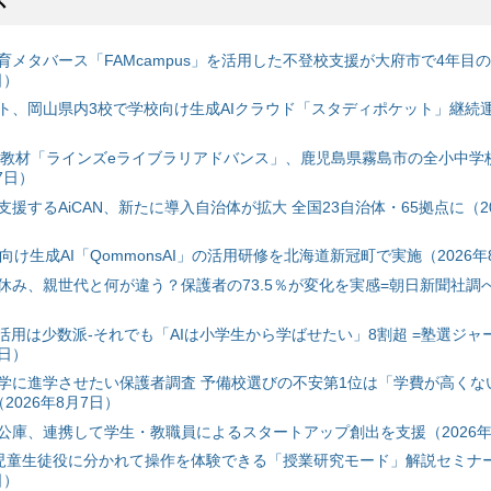
ス
育メタバース「FAMcampus」を活用した不登校支援が大府市で4年目
日）
ト、岡山県内3校で学校向け生成AIクラウド「スタディポケット」継続運用
搭載教材「ラインズeライブラリアドバンス」、鹿児島県霧島市の全小中学
7日）
援するAiCAN、新たに導入自治体が拡大 全国23自治体・65拠点に（20
自治体向け生成AI「QommonsAI」の活用研修を北海道新冠町で実施（2026年
み、親世代と何が違う？保護者の73.5％が変化を実感=朝日新聞社調べ=
I活用は少数派-それでも「AIは小学生から学ばせたい」8割超 =塾選ジャ
7日）
学に進学させたい保護者調査 予備校選びの不安第1位は「学費が高くな
2026年8月7日）
公庫、連携して学生・教職員によるスタートアップ創出を支援（2026年
と児童生徒役に分かれて操作を体験できる「授業研究モード」解説セミナー
日）