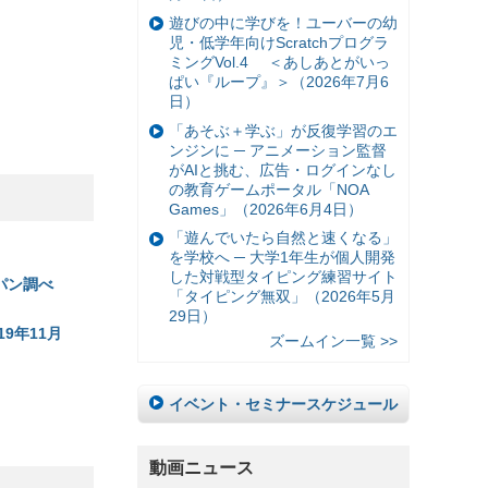
遊びの中に学びを！ユーバーの幼
児・低学年向けScratchプログラ
ミングVol.4 ＜あしあとがいっ
ぱい『ループ』＞（2026年7月6
日）
「あそぶ＋学ぶ」が反復学習のエ
ンジンに ─ アニメーション監督
がAIと挑む、広告・ログインなし
の教育ゲームポータル「NOA
Games」（2026年6月4日）
「遊んでいたら自然と速くなる」
を学校へ ─ 大学1年生が個人開発
した対戦型タイピング練習サイト
パン調べ
「タイピング無双」（2026年5月
29日）
9年11月
ズームイン一覧 >>
イベント・セミナースケジュール
動画ニュース