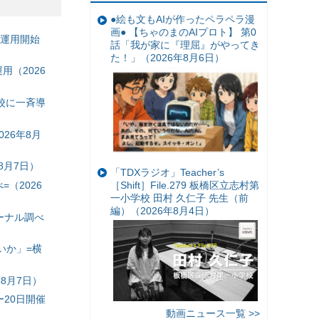
●絵も文もAIが作ったペラペラ漫
画● 【ちゃのまのAIプロト】 第0
の運用開始
話「我が家に『理屈』がやってき
た！」（2026年8月6日）
（2026
校に一斉導
26年8月
8月7日）
「TDXラジオ」Teacher’s
（2026
［Shift］File.279 板橋区立志村第
一小学校 田村 久仁子 先生（前
編）（2026年8月4日）
ーナル調べ
いか」=横
8月7日）
20日開催
動画ニュース一覧 >>