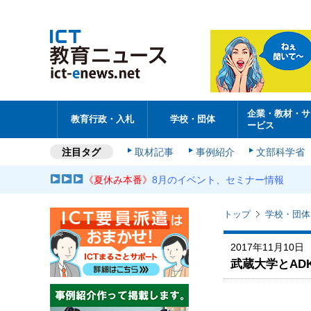
企業・教材・サ
教育行政・入札
学校・団体
ービス
注目タグ
取材記事
事例紹介
文部科学省
《夏休み本番》
8月のイベント、セミナー情報
トップ
学校・団体
2017年11月10日
武蔵大学とAD