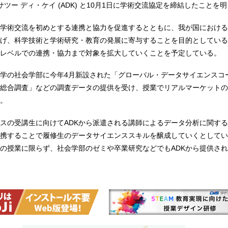
ツー ディ・ケイ (ADK) と10月1日に学術交流協定を締結したことを
学術交流を初めとする連携と協力を促進するとともに、我が国における
げ、科学技術と学術研究・教育の発展に寄与することを目的としている
レベルでの連携・協力まで対象を拡大していくことを予定している。
学の社会学部に今年4月新設された「グローバル・データサイエンスコー
総合調査」などの調査データの提供を受け、授業でリアルマーケットの
。
スの受講生に向けてADKから派遣される講師によるデータ分析に関す
携することで履修生のデータサイエンススキルを醸成していくとしてい
の授業に限らず、社会学部のゼミや卒業研究などでもADKから提供さ