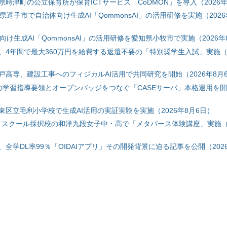
時津町の公立保育所が保育ICTサービス「CoDMON」を導入（2026年
神奈川県逗子市で自治体向け生成AI「QommonsAI」の活用研修を実施（2026
自治体向け生成AI「QommonsAI」の活用研修を愛知県小牧市で実施（2026年
、4年間で最大360万円を給費する返還不要の「特別奨学生入試」実施（2
戸高専、建設工事へのフィジカルAI活用で共同研究を開始（2026年8月
初の学習指導要領とオープンバッジをつなぐ「CASEサーバ」本格運用を開始
東区立毛利小学校で生成AI活用の実証実験を実施（2026年8月6日）
ハイスクール採択校の和洋九段女子中・高で「メタバース体験講座」実施（2
全学DL率99％「OIDAIアプリ」その開発背景に迫る記事を公開（2026