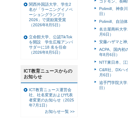
コドモン、長崎県
関西外国語大学、学生2
Polimill、
名が「ラーニングイノベ
日）
ーショングランプリ
2026」で奨励賞受賞
Polimill、
（2026年8月5日）
名古屋商科大学
月6日）
立命館大学、公認TikTok
安藤ハザマと神
を開設 学生広報アンバ
サダーに18 名を任命
ACPA、国内
（2026年8月5日）
年8月6日）
NTT東日本、江
C&R社、DX
ICT教育ニュースからの
月6日）
お知らせ
追手門学院大学、
日）
ICT教育ニュース運営会
社、社名変更および代表
者変更のお知らせ（2025
年7月1日）
お知らせ一覧 >>