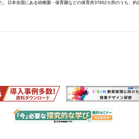
した。日本全国にある幼稚園・保育園などの保育所37652カ所のうち、約