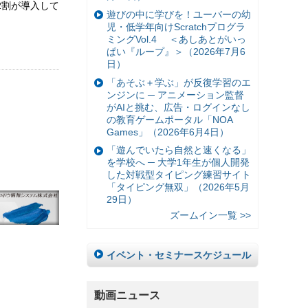
2割が導入して
遊びの中に学びを！ユーバーの幼
児・低学年向けScratchプログラ
ミングVol.4 ＜あしあとがいっ
ぱい『ループ』＞（2026年7月6
日）
「あそぶ＋学ぶ」が反復学習のエ
ンジンに ─ アニメーション監督
がAIと挑む、広告・ログインなし
の教育ゲームポータル「NOA
Games」（2026年6月4日）
「遊んでいたら自然と速くなる」
を学校へ ─ 大学1年生が個人開発
した対戦型タイピング練習サイト
「タイピング無双」（2026年5月
29日）
ズームイン一覧 >>
イベント・セミナースケジュール
動画ニュース