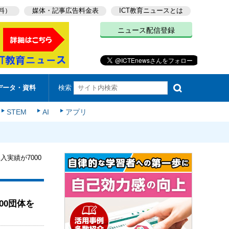
料）
媒体・記事広告料金表
ICT教育ニュースとは
ニュース配信登録
検索
データ・資料
STEM
AI
アプリ
実績が7000
00団体を