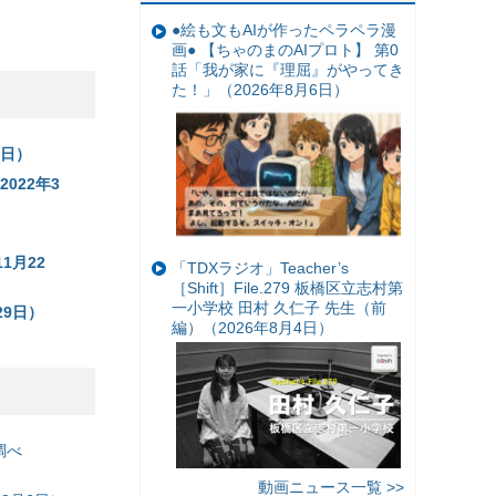
●絵も文もAIが作ったペラペラ漫
画● 【ちゃのまのAIプロト】 第0
話「我が家に『理屈』がやってき
た！」（2026年8月6日）
6日）
022年3
）
1月22
「TDXラジオ」Teacher’s
［Shift］File.279 板橋区立志村第
一小学校 田村 久仁子 先生（前
9日）
編）（2026年8月4日）
調べ
動画ニュース一覧 >>