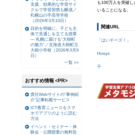
も100万人を突破
支援、効果的な学習サイ
クルで学習習慣も醸成／
いることになる。
札幌山の手高等学校
（2026年3月10日）
関連URL
目的を明確に、子ども主
体で見通しを立てる授業
— 札幌に届ける“大樹町
「はいチーズ！」
の魅力”／北海道大樹町立
大樹小学校（2026年3月9
Hoisys
日）
一覧 >>
千
おすすめ情報 <PR>
貴社Webサイトの“事例紹
介”記事転載サービス
ICT教育ニュースをスマ
ホでアプリのように読む
方法
イベント・セミナー・体
験会・公開授業の無料告