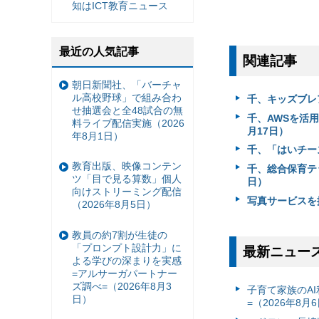
知はICT教育ニュース
最近の人気記事
関連記事
朝日新聞社、「バーチャ
ル高校野球」で組み合わ
千、キッズブレア
せ抽選会と全48試合の無
千、AWSを活
料ライブ配信実施（2026
月17日）
年8月1日）
千、「はいチー
教育出版、映像コンテン
千、総合保育テ
ツ「目で見る算数」個人
日）
向けストリーミング配信
写真サービスを
（2026年8月5日）
教員の約7割が生徒の
「プロンプト設計力」に
最新ニュー
よる学びの深まりを実感
=アルサーガパートナー
ズ調べ=（2026年8月3
子育て家族のAI
日）
=（2026年8月