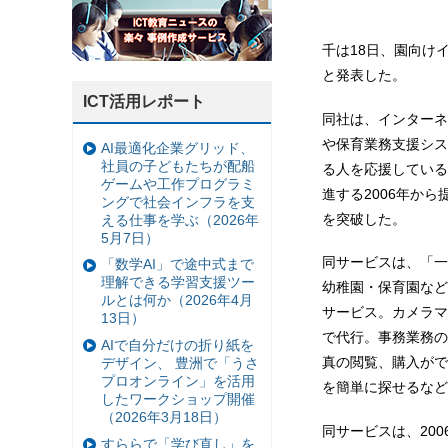
千は18日、園向け
と発表した。
ICT活用レポート
同社は、インターネ
や保育業務支援システ
AI最適化企業グリッド、
社員の子どもたちが配船
る人を応援している
ゲームや工作プログラミ
進する2006年から
ングで社会インフラを支
を突破した。
える仕事を学ぶ（2026年
5月7日）
同サービスは、「一
「数学AI」で途中式まで
理解できる学習支援ツー
幼稚園・保育園など
ルとは何か（2026年4月
サービス。カメラマ
13日）
で代行。事務業務の
AIで自分だけの折り紙を
真の閲覧、購入がで
デザイン、 豊洲で「うさ
プロオンライン」を活用
を簡単に探せるなど
したワークショップ開催
（2026年3月18日）
同サービスは、200
すららで「学び直し」を