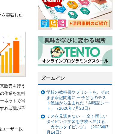
体を突破した
ズームイン
真販売を行う
学校の教科書やプリントを、その
の作業を無料
まま暗記問題に ─ 子どものテス
ーネットで写
ト勉強から生まれた「AI暗記シー
ト」（2026年7月23日）
すれば我が子
ミスを見逃さない ー 全く新しい
タイピング学習を学校へ届ける。
「カケルタイピング」（2026年7
登録ユーザー数
月14日）