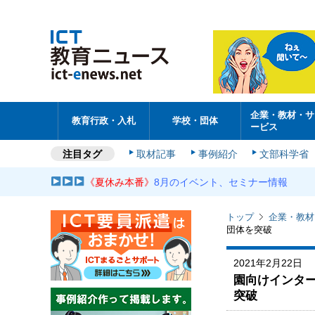
企業・教材・サ
教育行政・入札
学校・団体
ービス
注目タグ
取材記事
事例紹介
文部科学省
《夏休み本番》
8月のイベント、セミナー情報
トップ
企業・教材
団体を突破
2021年2月22日
園向けインター
突破