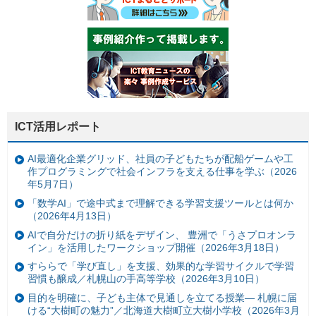
ICT活用レポート
AI最適化企業グリッド、社員の子どもたちが配船ゲームや工
作プログラミングで社会インフラを支える仕事を学ぶ（2026
年5月7日）
「数学AI」で途中式まで理解できる学習支援ツールとは何か
（2026年4月13日）
AIで自分だけの折り紙をデザイン、 豊洲で「うさプロオンラ
イン」を活用したワークショップ開催（2026年3月18日）
すららで「学び直し」を支援、効果的な学習サイクルで学習
習慣も醸成／札幌山の手高等学校（2026年3月10日）
目的を明確に、子ども主体で見通しを立てる授業— 札幌に届
ける“大樹町の魅力”／北海道大樹町立大樹小学校（2026年3月