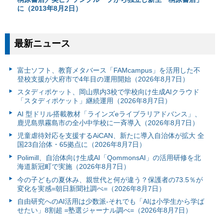
に（2013年8月2日）
最新ニュース
富⼠ソフト、教育メタバース「FAMcampus」を活用した不
登校支援が大府市で4年目の運用開始（2026年8月7日）
スタディポケット、岡山県内3校で学校向け生成AIクラウド
「スタディポケット」継続運用（2026年8月7日）
AI 型ドリル搭載教材「ラインズeライブラリアドバンス」、
鹿児島県霧島市の全小中学校に一斉導入（2026年8月7日）
児童虐待対応を支援するAiCAN、新たに導入自治体が拡大 全
国23自治体・65拠点に（2026年8月7日）
Polimill、自治体向け生成AI「QommonsAI」の活用研修を北
海道新冠町で実施（2026年8月7日）
今の子どもの夏休み、親世代と何が違う？保護者の73.5％が
変化を実感=朝日新聞社調べ=（2026年8月7日）
自由研究へのAI活用は少数派-それでも「AIは小学生から学ば
せたい」8割超 =塾選ジャーナル調べ=（2026年8月7日）