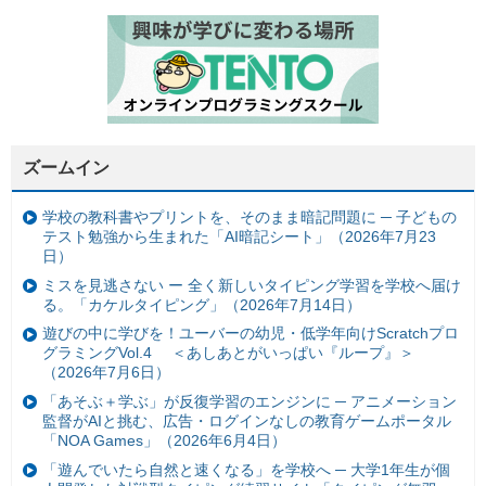
ズームイン
学校の教科書やプリントを、そのまま暗記問題に ─ 子どもの
テスト勉強から生まれた「AI暗記シート」（2026年7月23
日）
ミスを見逃さない ー 全く新しいタイピング学習を学校へ届け
る。「カケルタイピング」（2026年7月14日）
遊びの中に学びを！ユーバーの幼児・低学年向けScratchプロ
グラミングVol.4 ＜あしあとがいっぱい『ループ』＞
（2026年7月6日）
「あそぶ＋学ぶ」が反復学習のエンジンに ─ アニメーション
監督がAIと挑む、広告・ログインなしの教育ゲームポータル
「NOA Games」（2026年6月4日）
「遊んでいたら自然と速くなる」を学校へ ─ 大学1年生が個