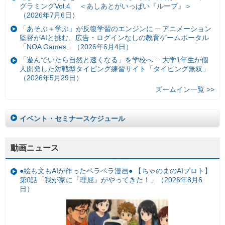
グラミングVol.4 ＜あしあとがいっぱい『ループ』＞
（2026年7月6日）
「あそぶ＋学ぶ」が反復学習のエンジンに ─ アニメーション
監督がAIと挑む、広告・ログインなしの教育ゲームポータル
「NOA Games」（2026年6月4日）
「遊んでいたら自然と速くなる」を学校へ ─ 大学1年生が個
人開発した対戦型タイピング練習サイト「タイピング無双」
（2026年5月29日）
ズームイン一覧 >>
イベント・セミナースケジュール
動画ニュース
●絵も文もAIが作ったペラペラ漫画● 【ちゃのまのAIプロト】
第0話「我が家に『理屈』がやってきた！」（2026年8月6
日）