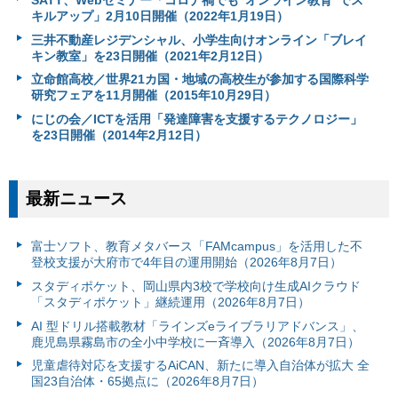
キルアップ」2月10日開催（2022年1月19日）
三井不動産レジデンシャル、小学生向けオンライン「ブレイ
キン教室」を23日開催（2021年2月12日）
立命館高校／世界21カ国・地域の高校生が参加する国際科学
研究フェアを11月開催（2015年10月29日）
にじの会／ICTを活用「発達障害を支援するテクノロジー」
を23日開催（2014年2月12日）
最新ニュース
富⼠ソフト、教育メタバース「FAMcampus」を活用した不
登校支援が大府市で4年目の運用開始（2026年8月7日）
スタディポケット、岡山県内3校で学校向け生成AIクラウド
「スタディポケット」継続運用（2026年8月7日）
AI 型ドリル搭載教材「ラインズeライブラリアドバンス」、
鹿児島県霧島市の全小中学校に一斉導入（2026年8月7日）
児童虐待対応を支援するAiCAN、新たに導入自治体が拡大 全
国23自治体・65拠点に（2026年8月7日）