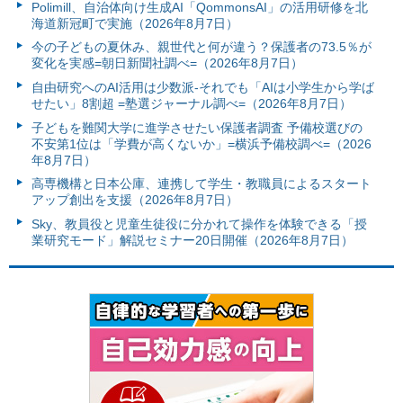
Polimill、自治体向け生成AI「QommonsAI」の活用研修を北
海道新冠町で実施（2026年8月7日）
今の子どもの夏休み、親世代と何が違う？保護者の73.5％が
変化を実感=朝日新聞社調べ=（2026年8月7日）
自由研究へのAI活用は少数派-それでも「AIは小学生から学ば
せたい」8割超 =塾選ジャーナル調べ=（2026年8月7日）
子どもを難関大学に進学させたい保護者調査 予備校選びの
不安第1位は「学費が高くないか」=横浜予備校調べ=（2026
年8月7日）
高専機構と日本公庫、連携して学生・教職員によるスタート
アップ創出を支援（2026年8月7日）
Sky、教員役と児童生徒役に分かれて操作を体験できる「授
業研究モード」解説セミナー20日開催（2026年8月7日）