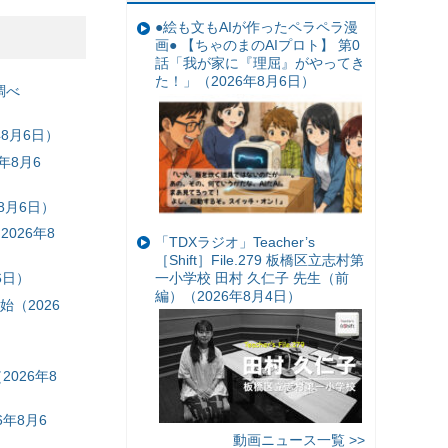
●絵も文もAIが作ったペラペラ漫
画● 【ちゃのまのAIプロト】 第0
話「我が家に『理屈』がやってき
た！」（2026年8月6日）
調べ
8月6日）
年8月6
8月6日）
026年8
「TDXラジオ」Teacher’s
［Shift］File.279 板橋区立志村第
6日）
一小学校 田村 久仁子 先生（前
編）（2026年8月4日）
（2026
026年8
年8月6
動画ニュース一覧 >>