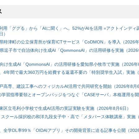
ス
利用「ググる」から「AIに聞く」へ。52%がAIを活用 =アクトインディ
6日）
時津町の公立保育所が保育ICTサービス「CoDMON」を導入（2026年
神奈川県逗子市で自治体向け生成AI「QommonsAI」の活用研修を実施（2026
自治体向け生成AI「QommonsAI」の活用研修を愛知県小牧市で実施（2026年
、4年間で最大360万円を給費する返還不要の「特別奨学生入試」実施（2
戸高専、建設工事へのフィジカルAI活用で共同研究を開始（2026年8月
初の学習指導要領とオープンバッジをつなぐ「CASEサーバ」本格運用を開始
東区立毛利小学校で生成AI活用の実証実験を実施（2026年8月6日）
ハイスクール採択校の和洋九段女子中・高で「メタバース体験講座」実施（2
全学DL率99％「OIDAIアプリ」その開発背景に迫る記事を公開（2026