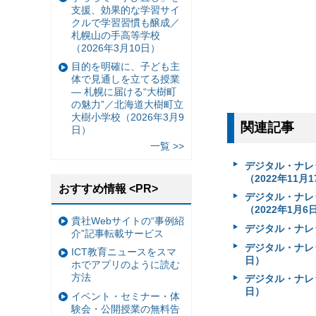
支援、効果的な学習サイ
クルで学習習慣も醸成／
札幌山の手高等学校
（2026年3月10日）
目的を明確に、子ども主
体で見通しを立てる授業
— 札幌に届ける“大樹町
の魅力”／北海道大樹町立
大樹小学校（2026年3月9
関連記事
日）
一覧 >>
デジタル・ナレ
（2022年11月
おすすめ情報 <PR>
デジタル・ナレ
（2022年1月6
貴社Webサイトの“事例紹
デジタル・ナレ
介”記事転載サービス
デジタル・ナレ
ICT教育ニュースをスマ
日）
ホでアプリのように読む
方法
デジタル・ナレ
日）
イベント・セミナー・体
験会・公開授業の無料告