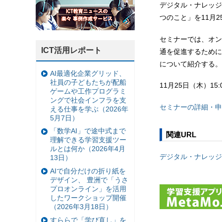
デジタル・ナレッジ
つのこと」を11月
セミナーでは、オン
ICT活用レポート
通を促進するために
について紹介する。
AI最適化企業グリッド、
社員の子どもたちが配船
11月25日（木）1
ゲームや工作プログラミ
ングで社会インフラを支
セミナーの詳細・申
える仕事を学ぶ（2026年
5月7日）
「数学AI」で途中式まで
関連URL
理解できる学習支援ツー
ルとは何か（2026年4月
デジタル・ナレッジ
13日）
AIで自分だけの折り紙を
デザイン、 豊洲で「うさ
プロオンライン」を活用
したワークショップ開催
（2026年3月18日）
すららで「学び直し」を