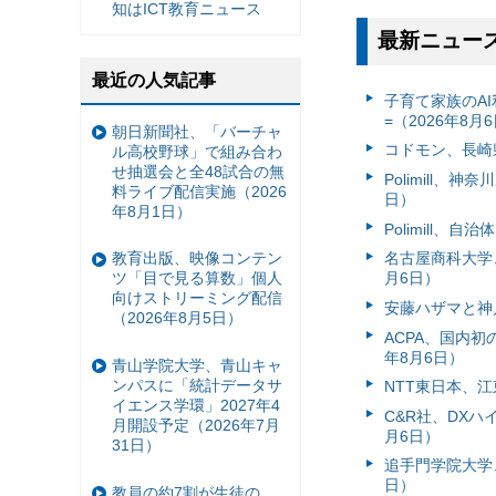
知はICT教育ニュース
最新ニュー
最近の人気記事
子育て家族のAI
=（2026年8月
朝日新聞社、「バーチャ
コドモン、長崎県
ル高校野球」で組み合わ
せ抽選会と全48試合の無
Polimill、
料ライブ配信実施（2026
日）
年8月1日）
Polimill、
名古屋商科大学
教育出版、映像コンテン
月6日）
ツ「目で見る算数」個人
向けストリーミング配信
安藤ハザマと神
（2026年8月5日）
ACPA、国内
年8月6日）
青山学院大学、青山キャ
ンパスに「統計データサ
NTT東日本、江
イエンス学環」2027年4
C&R社、DX
月開設予定（2026年7月
月6日）
31日）
追手門学院大学、
日）
教員の約7割が生徒の