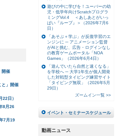
遊びの中に学びを！ユーバーの幼
児・低学年向けScratchプログラ
ミングVol.4 ＜あしあとがいっ
ぱい『ループ』＞（2026年7月6
日）
「あそぶ＋学ぶ」が反復学習のエ
ンジンに ─ アニメーション監督
がAIと挑む、広告・ログインなし
の教育ゲームポータル「NOA
Games」（2026年6月4日）
「遊んでいたら自然と速くなる」
」開催
を学校へ ─ 大学1年生が個人開発
した対戦型タイピング練習サイト
「タイピング無双」（2026年5月
こと」開催
29日）
ズームイン一覧 >>
月22日）
8月26
イベント・セミナースケジュール
7月19
動画ニュース