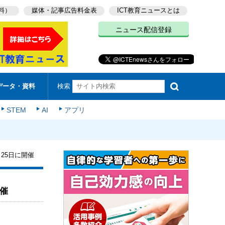
料）
媒体・記事広告料金表
ICT教育ニュースとは
ニュース配信登録
検索
データ・資料
STEM
AI
アプリ
25日に開催
催