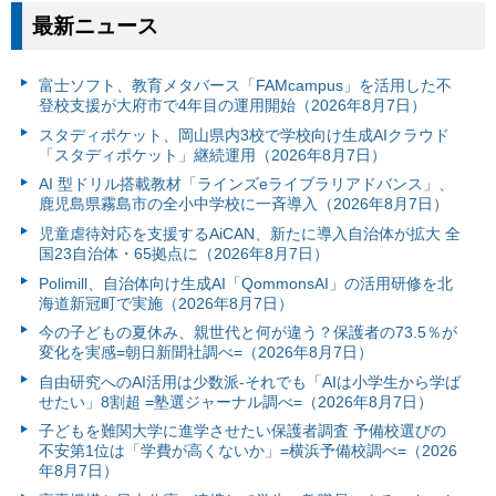
最新ニュース
富⼠ソフト、教育メタバース「FAMcampus」を活用した不
登校支援が大府市で4年目の運用開始（2026年8月7日）
スタディポケット、岡山県内3校で学校向け生成AIクラウド
「スタディポケット」継続運用（2026年8月7日）
AI 型ドリル搭載教材「ラインズeライブラリアドバンス」、
鹿児島県霧島市の全小中学校に一斉導入（2026年8月7日）
児童虐待対応を支援するAiCAN、新たに導入自治体が拡大 全
国23自治体・65拠点に（2026年8月7日）
Polimill、自治体向け生成AI「QommonsAI」の活用研修を北
海道新冠町で実施（2026年8月7日）
今の子どもの夏休み、親世代と何が違う？保護者の73.5％が
変化を実感=朝日新聞社調べ=（2026年8月7日）
自由研究へのAI活用は少数派-それでも「AIは小学生から学ば
せたい」8割超 =塾選ジャーナル調べ=（2026年8月7日）
子どもを難関大学に進学させたい保護者調査 予備校選びの
不安第1位は「学費が高くないか」=横浜予備校調べ=（2026
年8月7日）