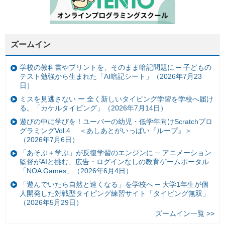
ズームイン
学校の教科書やプリントを、そのまま暗記問題に ─ 子どもの
テスト勉強から生まれた「AI暗記シート」（2026年7月23
日）
ミスを見逃さない ー 全く新しいタイピング学習を学校へ届け
る。「カケルタイピング」（2026年7月14日）
遊びの中に学びを！ユーバーの幼児・低学年向けScratchプロ
グラミングVol.4 ＜あしあとがいっぱい『ループ』＞
（2026年7月6日）
「あそぶ＋学ぶ」が反復学習のエンジンに ─ アニメーション
監督がAIと挑む、広告・ログインなしの教育ゲームポータル
「NOA Games」（2026年6月4日）
「遊んでいたら自然と速くなる」を学校へ ─ 大学1年生が個
人開発した対戦型タイピング練習サイト「タイピング無双」
（2026年5月29日）
ズームイン一覧 >>