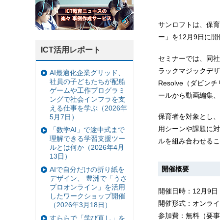
サンロフトは、保育
ー」を12月9日に
ICT活用レポート
セミナーでは、同社
ラックマジックデザイ
AI最適化企業グリッド、
社員の子どもたちが配船
Resolve（ダビ
ゲームや工作プログラミ
ールから動画編集、
ングで社会インフラを支
える仕事を学ぶ（2026年
保育者を対象とし、
5月7日）
用シーンや課題に対
「数学AI」で途中式まで
理解できる学習支援ツー
ルを組み合わせるこ
ルとは何か（2026年4月
13日）
開催概要
AIで自分だけの折り紙を
デザイン、 豊洲で「うさ
プロオンライン」を活用
開催日時：12月9日（木
したワークショップ開催
開催形式：オンライ
（2026年3月18日）
参加費：無料（要事
すららで「学び直し」を