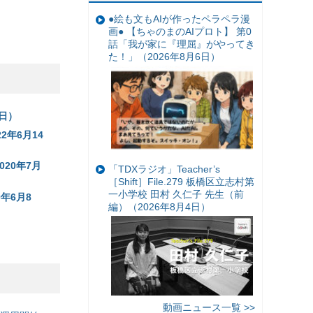
●絵も文もAIが作ったペラペラ漫
画● 【ちゃのまのAIプロト】 第0
話「我が家に『理屈』がやってき
た！」（2026年8月6日）
日）
2年6月14
20年7月
「TDXラジオ」Teacher’s
［Shift］File.279 板橋区立志村第
一小学校 田村 久仁子 先生（前
年6月8
編）（2026年8月4日）
動画ニュース一覧 >>