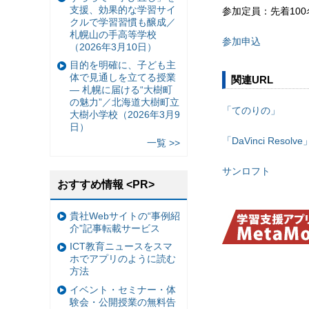
支援、効果的な学習サイ
参加定員：先着100
クルで学習習慣も醸成／
札幌山の手高等学校
参加申込
（2026年3月10日）
目的を明確に、子ども主
体で見通しを立てる授業
関連URL
— 札幌に届ける“大樹町
の魅力”／北海道大樹町立
「てのりの」
大樹小学校（2026年3月9
日）
「DaVinci Resolve
一覧 >>
サンロフト
おすすめ情報 <PR>
貴社Webサイトの“事例紹
介”記事転載サービス
ICT教育ニュースをスマ
ホでアプリのように読む
方法
イベント・セミナー・体
験会・公開授業の無料告