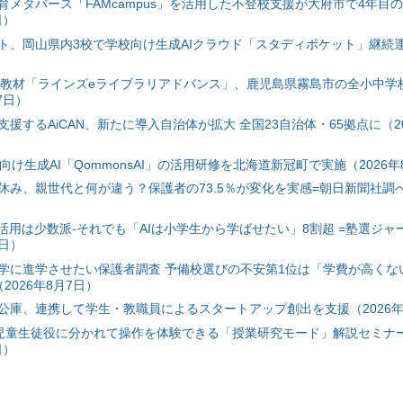
育メタバース「FAMcampus」を活用した不登校支援が大府市で4年目
日）
ト、岡山県内3校で学校向け生成AIクラウド「スタディポケット」継続運用
搭載教材「ラインズeライブラリアドバンス」、鹿児島県霧島市の全小中学
7日）
援するAiCAN、新たに導入自治体が拡大 全国23自治体・65拠点に（20
自治体向け生成AI「QommonsAI」の活用研修を北海道新冠町で実施（2026年
み、親世代と何が違う？保護者の73.5％が変化を実感=朝日新聞社調べ=
I活用は少数派-それでも「AIは小学生から学ばせたい」8割超 =塾選ジャ
7日）
学に進学させたい保護者調査 予備校選びの不安第1位は「学費が高くな
2026年8月7日）
公庫、連携して学生・教職員によるスタートアップ創出を支援（2026年
と児童生徒役に分かれて操作を体験できる「授業研究モード」解説セミナー
日）