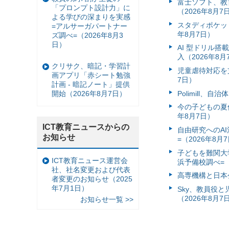
富⼠ソフト、教
「プロンプト設計力」に
（2026年8月7
よる学びの深まりを実感
スタディポケッ
=アルサーガパートナー
年8月7日）
ズ調べ=（2026年8月3
日）
AI 型ドリル
入（2026年8月
クリサク、暗記・学習計
児童虐待対応を支
画アプリ「赤シート勉強
7日）
計画 - 暗記ノート」提供
Polimill、
開始（2026年8月7日）
今の子どもの夏休
年8月7日）
ICT教育ニュースからの
自由研究へのA
お知らせ
=（2026年8月
子どもを難関大
ICT教育ニュース運営会
浜予備校調べ=（
社、社名変更および代表
高専機構と日本
者変更のお知らせ（2025
年7月1日）
Sky、教員役
（2026年8月7
お知らせ一覧 >>