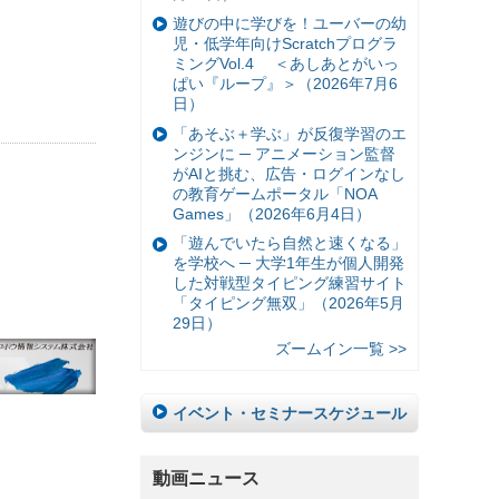
遊びの中に学びを！ユーバーの幼
児・低学年向けScratchプログラ
ミングVol.4 ＜あしあとがいっ
ぱい『ループ』＞（2026年7月6
日）
「あそぶ＋学ぶ」が反復学習のエ
ンジンに ─ アニメーション監督
がAIと挑む、広告・ログインなし
の教育ゲームポータル「NOA
Games」（2026年6月4日）
「遊んでいたら自然と速くなる」
を学校へ ─ 大学1年生が個人開発
した対戦型タイピング練習サイト
「タイピング無双」（2026年5月
29日）
ズームイン一覧 >>
イベント・セミナースケジュール
動画ニュース