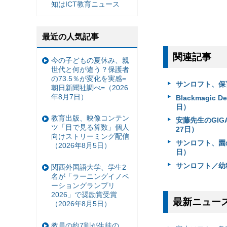
知はICT教育ニュース
最近の人気記事
関連記事
今の子どもの夏休み、親
世代と何が違う？保護者
の73.5％が変化を実感=
サンロフト、保育
朝日新聞社調べ=（2026
年8月7日）
Blackmagi
日）
教育出版、映像コンテン
安藤先生のGI
ツ「目で見る算数」個人
27日）
向けストリーミング配信
サンロフト、園
（2026年8月5日）
日）
サンロフト／幼
関西外国語大学、学生2
名が「ラーニングイノベ
ーショングランプリ
2026」で奨励賞受賞
最新ニュー
（2026年8月5日）
教員の約7割が生徒の