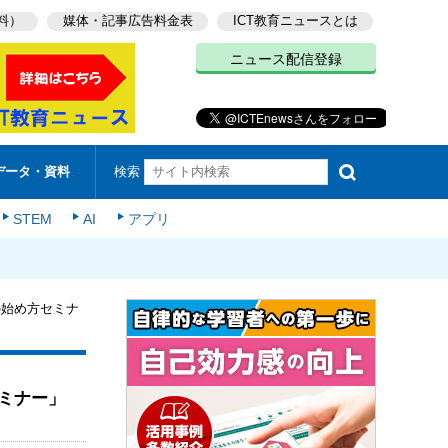
料）
媒体・記事広告料金表
ICT教育ニュースとは
ニュース配信登録
検索
データ・資料
STEM
AI
アプリ
の始め方セミナ
ミナー」