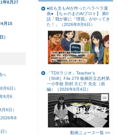
年8月27
●絵も文もAIが作ったペラペラ漫
画● 【ちゃのまのAIプロト】 第0
）
話「我が家に『理屈』がやってき
4月15
た！」（2026年8月6日）
3日）
「TDXラジオ」Teacher’s
調べ
［Shift］File.279 板橋区立志村第
一小学校 田村 久仁子 先生（前
8月6日）
編）（2026年8月4日）
年8月6
8月6日）
026年8
6日）
動画ニュース一覧 >>