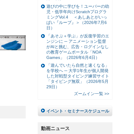
遊びの中に学びを！ユーバーの幼
児・低学年向けScratchプログラ
ミングVol.4 ＜あしあとがいっ
ぱい『ループ』＞（2026年7月6
日）
「あそぶ＋学ぶ」が反復学習のエ
ンジンに ─ アニメーション監督
がAIと挑む、広告・ログインなし
の教育ゲームポータル「NOA
Games」（2026年6月4日）
「遊んでいたら自然と速くなる」
を学校へ ─ 大学1年生が個人開発
した対戦型タイピング練習サイト
「タイピング無双」（2026年5月
29日）
ズームイン一覧 >>
イベント・セミナースケジュール
動画ニュース