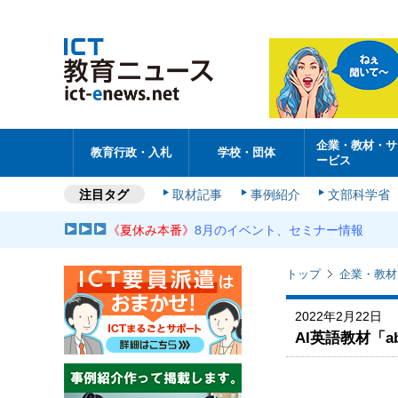
企業・教材・サ
教育行政・入札
学校・団体
ービス
注目タグ
取材記事
事例紹介
文部科学省
《夏休み本番》
8月のイベント、セミナー情報
トップ
企業・教材
2022年2月22日
AI英語教材「