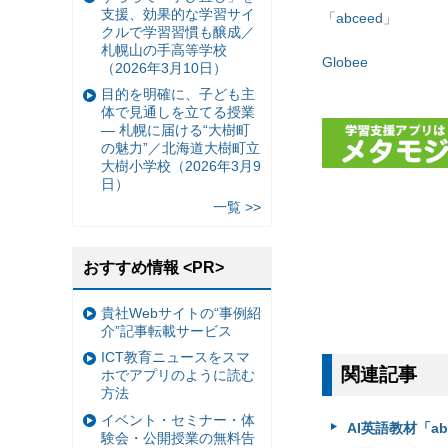
支援、効果的な学習サイ
「abceed」
クルで学習習慣も醸成／
札幌山の手高等学校
Globee
（2026年3月10日）
目的を明確に、子ども主
体で見通しを立てる授業
— 札幌に届ける“大樹町
の魅力”／北海道大樹町立
大樹小学校（2026年3月9
日）
一覧 >>
おすすめ情報 <PR>
貴社Webサイトの“事例紹
介”記事転載サービス
ICT教育ニュースをスマ
関連記事
ホでアプリのように読む
方法
イベント・セミナー・体
AI英語教材「a
験会・公開授業の無料告