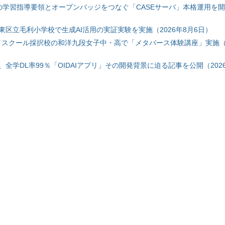
初の学習指導要領とオープンバッジをつなぐ「CASEサーバ」本格運用を開始
東区立毛利小学校で生成AI活用の実証実験を実施（2026年8月6日）
ハイスクール採択校の和洋九段女子中・高で「メタバース体験講座」実施（2
全学DL率99％「OIDAIアプリ」その開発背景に迫る記事を公開（2026