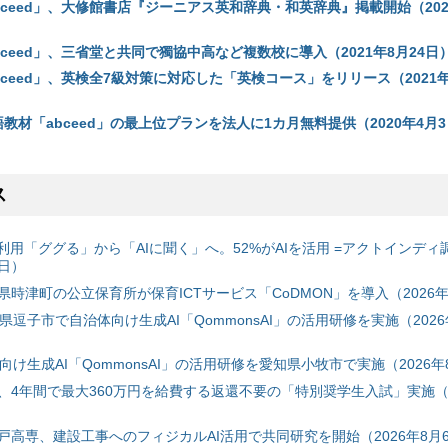
bceed」、大修館書店『ジーニアス英和辞典・和英辞典』掲載開始（2021
bceed」、三省堂と共同で獨協中高など複数校に導入（2021年8月24日
bceed」、英検全7級対策に対応した「英検コース」をリリース（2021年
I英語教材「abceed」の最上位プランを法人に1カ月無料提供（2020年4月
ス
利用「ググる」から「AIに聞く」へ。52%がAIを活用 =アクトインディ
6日）
時津町の公立保育所が保育ICTサービス「CoDMON」を導入（2026年
神奈川県逗子市で自治体向け生成AI「QommonsAI」の活用研修を実施（2026
自治体向け生成AI「QommonsAI」の活用研修を愛知県小牧市で実施（2026年
、4年間で最大360万円を給費する返還不要の「特別奨学生入試」実施（2
戸高専、建設工事へのフィジカルAI活用で共同研究を開始（2026年8月