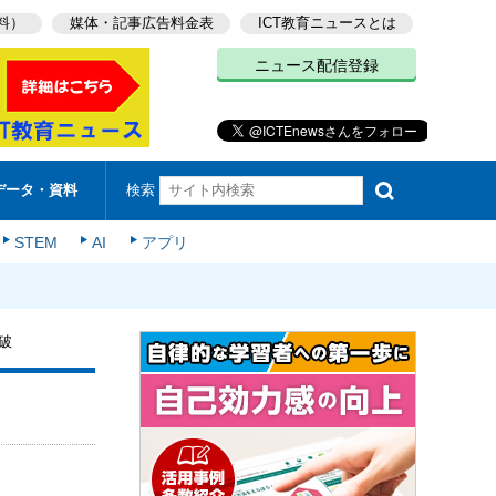
料）
媒体・記事広告料金表
ICT教育ニュースとは
ニュース配信登録
検索
データ・資料
STEM
AI
アプリ
破