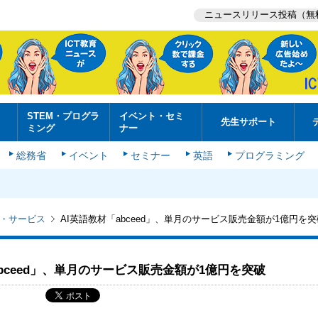
ニュースリリース投稿（無
STEM・プログラ
イベント・セミ
先生サポート
ミング
ナー
総務省
イベント
セミナー
英語
プログラミング
・サービス
AI英語教材「abceed」、単月のサービス販売金額が1億円を突
abceed」、単月のサービス販売金額が1億円を突破