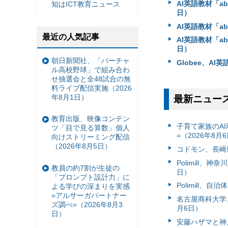
AI英語教材「a
知はICT教育ニュース
日）
AI英語教材「a
最近の人気記事
AI英語教材「a
日）
朝日新聞社、「バーチャ
Globee、A
ル高校野球」で組み合わ
せ抽選会と全48試合の無
料ライブ配信実施（2026
年8月1日）
最新ニュー
教育出版、映像コンテン
子育て家族のAI
ツ「目で見る算数」個人
=（2026年8月
向けストリーミング配信
（2026年8月5日）
コドモン、長崎県
Polimill、
教員の約7割が生徒の
日）
「プロンプト設計力」に
Polimill、
よる学びの深まりを実感
=アルサーガパートナー
名古屋商科大学
ズ調べ=（2026年8月3
月6日）
日）
安藤ハザマと神