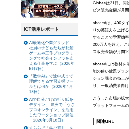
Globeeは21日
ビス販売金額が月間
abceedは、40
ICT活用レポート
りの英語力を上げる
することで学習効率
AI最適化企業グリッド、
200万人を超え、
社員の子どもたちが配船
ス販売金額が月間1
ゲームや工作プログラミ
ングで社会インフラを支
える仕事を学ぶ（2026年
abceedには教材
5月7日）
能の使い放題プラン
「数学AI」で途中式まで
ション課金の売上が
理解できる学習支援ツー
り、一般消費者向け
ルとは何か（2026年4月
13日）
こうした市場の拡大
AIで自分だけの折り紙を
デザイン、 豊洲で「うさ
プラットフォームの
プロオンライン」を活用
したワークショップ開催
（2026年3月18日）
関連URL
すららで「学び直し」を