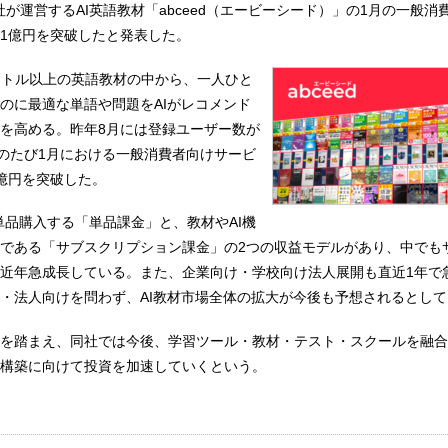
、同社が運営するAI英語教材「abceed（エービーシード）」の1月の一般
1億円を突破したと発表した。
0タイトル以上の英語教材の中から、一人ひと
のに最適な単語や問題をAIがレコメンド
を高める。昨年8月には登録ユーザー数が
このたび1月における一般消費者向けサービ
億円を突破した。
を単品購入する「単品課金」と、教材やAI機
である「サブスクリプション課金」の2つの収益モデルがあり、中でも
近年急成長している。また、企業向け・学校向け法人展開も直近1年で
・法人向けを問わず、AI教材市場全体の拡大が今後も予想されるとして
を踏まえ、同社では今後、学習ツール・教材・テスト・スクールを融合
構築に向けて投資を加速していくという。