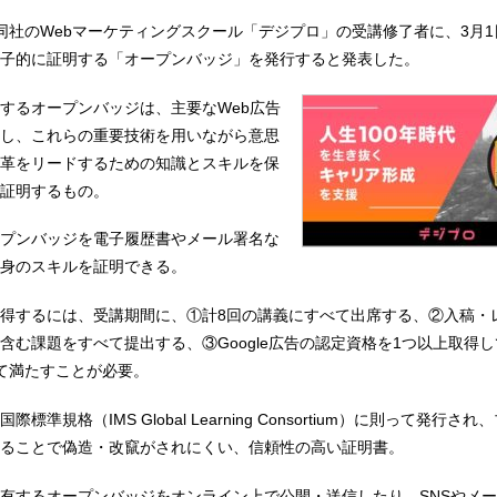
5日、同社のWebマーケティングスクール「デジプロ」の受講修了者に、3月
子的に証明する「オープンバッジ」を発行すると発表した。
するオープンバッジは、主要なWeb広告
し、これらの重要技術を用いながら意思
革をリードするための知識とスキルを保
証明するもの。
プンバッジを電子履歴書やメール署名な
身のスキルを証明できる。
得するには、受講期間に、①計8回の講義にすべて出席する、②入稿・
含む課題をすべて提出する、③Google広告の認定資格を1つ以上取得
て満たすことが必要。
標準規格（IMS Global Learning Consortium）に則って発行さ
ることで偽造・改竄がされにくい、信頼性の高い証明書。
有するオープンバッジをオンライン上で公開・送信したり、SNSやメ