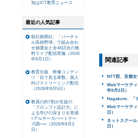
知はICT教育ニュース
最近の人気記事
朝日新聞社、「バーチャ
ル高校野球」で組み合わ
せ抽選会と全48試合の無
料ライブ配信実施（2026
年8月1日）
関連記事
教育出版、映像コンテン
NTT西、京都
ツ「目で見る算数」個人
向けストリーミング配信
Webマーケテ
（2026年8月5日）
年9月2日）
Hagakure
教員の約7割が生徒の
Webマーケティ
「プロンプト設計力」に
日）
よる学びの深まりを実感
=アルサーガパートナー
ネットスクール
ズ調べ=（2026年8月3
日）
日）