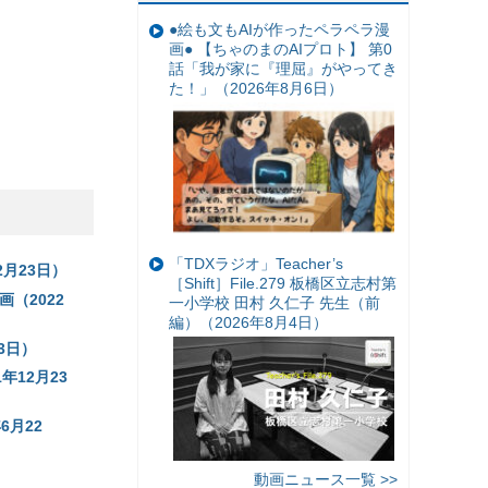
●絵も文もAIが作ったペラペラ漫
画● 【ちゃのまのAIプロト】 第0
話「我が家に『理屈』がやってき
た！」（2026年8月6日）
「TDXラジオ」Teacher’s
月23日）
［Shift］File.279 板橋区立志村第
（2022
一小学校 田村 久仁子 先生（前
編）（2026年8月4日）
3日）
年12月23
月22
動画ニュース一覧 >>