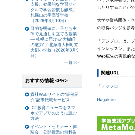
支援、効果的な学習サイ
したりすることがで
クルで学習習慣も醸成／
札幌山の手高等学校
大学や資格団体・企
（2026年3月10日）
の取得バッジを参考
目的を明確に、子ども主
体で見通しを立てる授業
— 札幌に届ける“大樹町
「デジプロ」は、プ
の魅力”／北海道大樹町立
インレッスン、また
大樹小学校（2026年3月9
日）
Web広告の実践的
一覧 >>
関連URL
おすすめ情報 <PR>
「デジプロ」
貴社Webサイトの“事例紹
Hagakure
介”記事転載サービス
ICT教育ニュースをスマ
ホでアプリのように読む
方法
イベント・セミナー・体
験会・公開授業の無料告