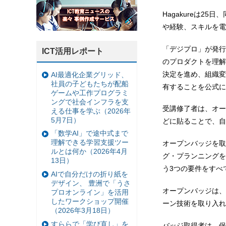
Hagakureは2
や経験、スキルを電
「デジプロ」が発行
ICT活用レポート
のプロダクトを理解
決定を進め、組織変
AI最適化企業グリッド、
社員の子どもたちが配船
有することを公式に
ゲームや工作プログラミ
ングで社会インフラを支
受講修了者は、オー
える仕事を学ぶ（2026年
5月7日）
どに貼ることで、自
「数学AI」で途中式まで
理解できる学習支援ツー
オープンバッジを取
ルとは何か（2026年4月
グ・プランニングを
13日）
う3つの要件をすべ
AIで自分だけの折り紙を
デザイン、 豊洲で「うさ
オープンバッジは、国際
プロオンライン」を活用
したワークショップ開催
ーン技術を取り入れ
（2026年3月18日）
すららで「学び直し」を
バッジ取得者は、保