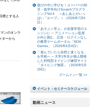
遊びの中に学びを！ユーバーの幼
児・低学年向けScratchプログラ
ミングVol.4 ＜あしあとがいっ
が目標とする人
ぱい『ループ』＞（2026年7月6
日）
「あそぶ＋学ぶ」が反復学習のエ
ーマンのオンラ
ンジンに ─ アニメーション監督
がAIと挑む、広告・ログインなし
ケターから
の教育ゲームポータル「NOA
Games」（2026年6月4日）
「遊んでいたら自然と速くなる」
を学校へ ─ 大学1年生が個人開発
した対戦型タイピング練習サイト
「タイピング無双」（2026年5月
29日）
ズームイン一覧 >>
イベント・セミナースケジュール
動画ニュース