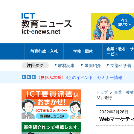
企業・教材・サ
教育行政・入札
学校・団体
ービス
注目タグ
取材記事
事例紹介
文部科学省
《夏休み本番》
8月のイベント、セミナー情報
トップ
企業・教材
ジ」発行
2022年2月28日
Webマーケ