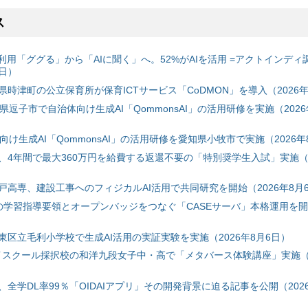
ス
利用「ググる」から「AIに聞く」へ。52%がAIを活用 =アクトインディ
6日）
時津町の公立保育所が保育ICTサービス「CoDMON」を導入（2026年
神奈川県逗子市で自治体向け生成AI「QommonsAI」の活用研修を実施（2026
自治体向け生成AI「QommonsAI」の活用研修を愛知県小牧市で実施（2026年
、4年間で最大360万円を給費する返還不要の「特別奨学生入試」実施（2
戸高専、建設工事へのフィジカルAI活用で共同研究を開始（2026年8月
初の学習指導要領とオープンバッジをつなぐ「CASEサーバ」本格運用を開始
東区立毛利小学校で生成AI活用の実証実験を実施（2026年8月6日）
ハイスクール採択校の和洋九段女子中・高で「メタバース体験講座」実施（2
全学DL率99％「OIDAIアプリ」その開発背景に迫る記事を公開（2026