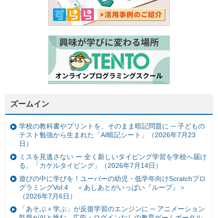
ズームイン
学校の教科書やプリントを、そのまま暗記問題に ─ 子どもの
テスト勉強から生まれた「AI暗記シート」（2026年7月23
日）
ミスを見逃さない ー 全く新しいタイピング学習を学校へ届け
る。「カケルタイピング」（2026年7月14日）
遊びの中に学びを！ユーバーの幼児・低学年向けScratchプロ
グラミングVol.4 ＜あしあとがいっぱい『ループ』＞
（2026年7月6日）
「あそぶ＋学ぶ」が反復学習のエンジンに ─ アニメーション
監督がAIと挑む、広告・ログインなしの教育ゲームポータル