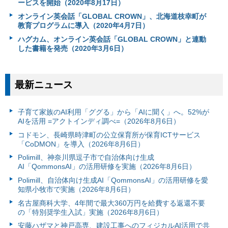
ービスを開始（2020年8月17日）
オンライン英会話「GLOBAL CROWN」、北海道枝幸町が
教育プログラムに導入（2020年4月7日）
ハグカム、オンライン英会話「GLOBAL CROWN」と連動
した書籍を発売（2020年3月6日）
最新ニュース
子育て家族のAI利用「ググる」から「AIに聞く」へ。52%が
AIを活用 =アクトインディ調べ=（2026年8月6日）
コドモン、長崎県時津町の公立保育所が保育ICTサービス
「CoDMON」を導入（2026年8月6日）
Polimill、神奈川県逗子市で自治体向け生成
AI「QommonsAI」の活用研修を実施（2026年8月6日）
Polimill、自治体向け生成AI「QommonsAI」の活用研修を愛
知県小牧市で実施（2026年8月6日）
名古屋商科大学、4年間で最大360万円を給費する返還不要
の「特別奨学生入試」実施（2026年8月6日）
安藤ハザマと神戸高専、建設工事へのフィジカルAI活用で共