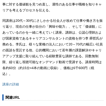
事に対する価値観を見つめ直し、適性のある仕事や職種を知りキャ
リアを考えるプロセスを伝える。
同講座は20代～30代にさしかかる社会人が改めて仕事や働き方を振
り返り、現在の仕事が自分の「興味や能力」、そして「価値観」に
あっているのかを一緒に考えていく講座。講師は、公認心理師およ
び国家資格であるキャリアコンサルタントの資格を持つ李 舜哲氏が
務める。李氏は、様々な業種の法人において20～70代の幅広い社員
の面談を受託する他、公的機関において若年層の課題解決やキャリ
アアップ支援に取り組んでいる経験豊富な講師である。回数無制
限、繰り返し視聴可能なオンデマンド動画で受講する。講座時間は
各約60分（約15分×4本の動画に収録）、価格は6千600円（税
込）。
講座の詳細
関連URL