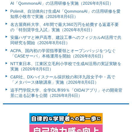
AI「QommonsAI」の活用研修を実施（2026年8月6日）
Polimill、自治体向け生成AI「QommonsAI」の活用研修を愛
知県小牧市で実施（2026年8月6日）
名古屋商科大学、4年間で最大360万円を給費する返還不要
の「特別奨学生入試」実施（2026年8月6日）
安藤ハザマと神戸高専、建設工事へのフィジカルAI活用で共
同研究を開始（2026年8月6日）
ACPA、国内初の学習指導要領とオープンバッジをつなぐ
「CASEサーバ」本格運用を開始（2026年8月6日）
NTT東日本、江東区立毛利小学校で生成AI活用の実証実験を
実施（2026年8月6日）
C&R社、DXハイスクール採択校の和洋九段女子中・高で
「メタバース体験講座」実施（2026年8月6日）
追手門学院大学、全学DL率99％「OIDAIアプリ」その開発背
景に迫る記事を公開（2026年8月6日）