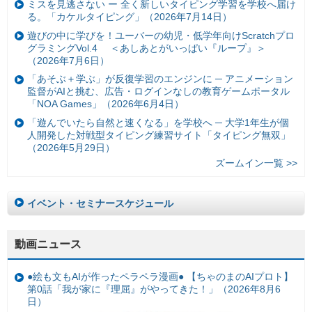
ミスを見逃さない ー 全く新しいタイピング学習を学校へ届け
る。「カケルタイピング」（2026年7月14日）
遊びの中に学びを！ユーバーの幼児・低学年向けScratchプロ
グラミングVol.4 ＜あしあとがいっぱい『ループ』＞
（2026年7月6日）
「あそぶ＋学ぶ」が反復学習のエンジンに ─ アニメーション
監督がAIと挑む、広告・ログインなしの教育ゲームポータル
「NOA Games」（2026年6月4日）
「遊んでいたら自然と速くなる」を学校へ ─ 大学1年生が個
人開発した対戦型タイピング練習サイト「タイピング無双」
（2026年5月29日）
ズームイン一覧 >>
イベント・セミナースケジュール
動画ニュース
●絵も文もAIが作ったペラペラ漫画● 【ちゃのまのAIプロト】
第0話「我が家に『理屈』がやってきた！」（2026年8月6
日）