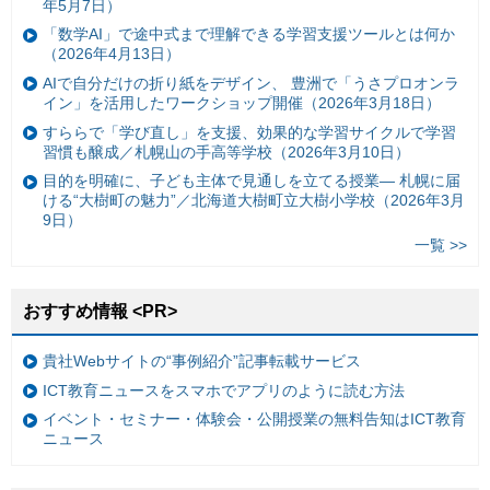
年5月7日）
「数学AI」で途中式まで理解できる学習支援ツールとは何か
（2026年4月13日）
AIで自分だけの折り紙をデザイン、 豊洲で「うさプロオンラ
イン」を活用したワークショップ開催（2026年3月18日）
すららで「学び直し」を支援、効果的な学習サイクルで学習
習慣も醸成／札幌山の手高等学校（2026年3月10日）
目的を明確に、子ども主体で見通しを立てる授業— 札幌に届
ける“大樹町の魅力”／北海道大樹町立大樹小学校（2026年3月
9日）
一覧 >>
おすすめ情報 <PR>
貴社Webサイトの“事例紹介”記事転載サービス
ICT教育ニュースをスマホでアプリのように読む方法
イベント・セミナー・体験会・公開授業の無料告知はICT教育
ニュース