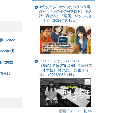
●絵も文もAIが作ったペラペラ漫
画● 【ちゃのまのAIプロト】 第0
話「我が家に『理屈』がやってき
た！」（2026年8月6日）
（2022
22年5月
「TDXラジオ」Teacher’s
2022
［Shift］File.279 板橋区立志村第
一小学校 田村 久仁子 先生（前
5月25
編）（2026年8月4日）
）
動画ニュース一覧 >>