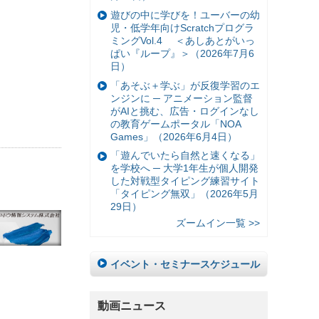
遊びの中に学びを！ユーバーの幼
児・低学年向けScratchプログラ
ミングVol.4 ＜あしあとがいっ
ぱい『ループ』＞（2026年7月6
日）
「あそぶ＋学ぶ」が反復学習のエ
ンジンに ─ アニメーション監督
がAIと挑む、広告・ログインなし
の教育ゲームポータル「NOA
Games」（2026年6月4日）
「遊んでいたら自然と速くなる」
を学校へ ─ 大学1年生が個人開発
した対戦型タイピング練習サイト
「タイピング無双」（2026年5月
29日）
ズームイン一覧 >>
イベント・セミナースケジュール
動画ニュース