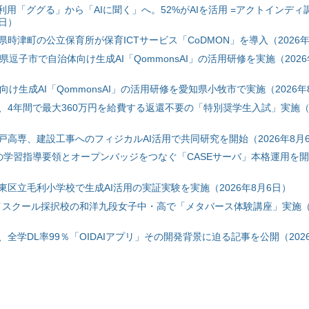
利用「ググる」から「AIに聞く」へ。52%がAIを活用 =アクトインディ
6日）
時津町の公立保育所が保育ICTサービス「CoDMON」を導入（2026年
神奈川県逗子市で自治体向け生成AI「QommonsAI」の活用研修を実施（2026
自治体向け生成AI「QommonsAI」の活用研修を愛知県小牧市で実施（2026年
、4年間で最大360万円を給費する返還不要の「特別奨学生入試」実施（2
戸高専、建設工事へのフィジカルAI活用で共同研究を開始（2026年8月
初の学習指導要領とオープンバッジをつなぐ「CASEサーバ」本格運用を開始
東区立毛利小学校で生成AI活用の実証実験を実施（2026年8月6日）
ハイスクール採択校の和洋九段女子中・高で「メタバース体験講座」実施（2
全学DL率99％「OIDAIアプリ」その開発背景に迫る記事を公開（2026