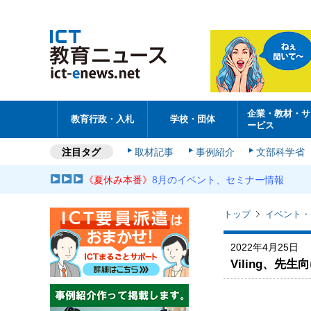
企業・教材・サ
教育行政・入札
学校・団体
ービス
注目タグ
取材記事
事例紹介
文部科学省
《夏休み本番》
8月のイベント、セミナー情報
トップ
イベント・
2022年4月25日
Viling、