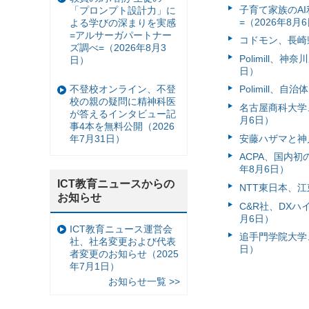
子育て家族のAI
「プロンプト設計力」に
=（2026年8月
よる学びの深まりを実感
=アルサーガパートナー
コドモン、長崎県
ズ調べ=（2026年8月3
Polimill、
日）
日）
不登校オンライン、不登
Polimill、
校の親の疑問に精神科医
名古屋商科大学
が答えるインタビュー記
月6日）
事4本を無料公開（2026
安藤ハザマと神
年7月31日）
ACPA、国内
年8月6日）
ICT教育ニュースからの
NTT東日本、江
お知らせ
C&R社、DX
月6日）
ICT教育ニュース運営会
追手門学院大学、
社、社名変更および代表
日）
者変更のお知らせ（2025
年7月1日）
お知らせ一覧 >>