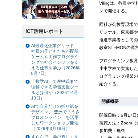
Vilingは、教
ンで開催する。
同社が公教育現場で
ICT活用レポート
リジナル。東京都や
推進事業者としての
AI最適化企業グリッド、
教室STEMONの
社員の子どもたちが配船
ゲームや工作プログラミ
プログラミング教育
ングで社会インフラを支
える仕事を学ぶ（2026年
小中学校で実施した
5月7日）
ログラミング授業の
「数学AI」で途中式まで
紹介する。
理解できる学習支援ツー
ルとは何か（2026年4月
13日）
開催概要
AIで自分だけの折り紙を
デザイン、 豊洲で「うさ
開催日時：5月17日(火
プロオンライン」を活用
したワークショップ開催
視聴方法：Zoom
（2026年3月18日）
参加費：無料
すららで「学び直し」を