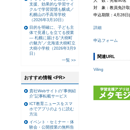
人 数：先着50名
支援、効果的な学習サイ
対 象：教員免許取
クルで学習習慣も醸成／
札幌山の手高等学校
申込期限：4月28日(木
（2026年3月10日）
目的を明確に、子ども主
詳細
体で見通しを立てる授業
— 札幌に届ける“大樹町
申込フォーム
の魅力”／北海道大樹町立
大樹小学校（2026年3月9
日）
関連URL
一覧 >>
Viling
おすすめ情報 <PR>
貴社Webサイトの“事例紹
介”記事転載サービス
ICT教育ニュースをスマ
ホでアプリのように読む
方法
イベント・セミナー・体
験会・公開授業の無料告