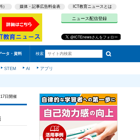
料）
媒体・記事広告料金表
ICT教育ニュースとは
ニュース配信登録
検索
データ・資料
STEM
AI
アプリ
17日開催
催