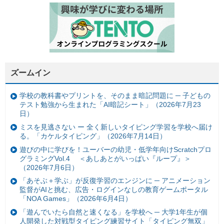
ズームイン
学校の教科書やプリントを、そのまま暗記問題に ─ 子どもの
テスト勉強から生まれた「AI暗記シート」（2026年7月23
日）
ミスを見逃さない ー 全く新しいタイピング学習を学校へ届け
る。「カケルタイピング」（2026年7月14日）
遊びの中に学びを！ユーバーの幼児・低学年向けScratchプロ
グラミングVol.4 ＜あしあとがいっぱい『ループ』＞
（2026年7月6日）
「あそぶ＋学ぶ」が反復学習のエンジンに ─ アニメーション
監督がAIと挑む、広告・ログインなしの教育ゲームポータル
「NOA Games」（2026年6月4日）
「遊んでいたら自然と速くなる」を学校へ ─ 大学1年生が個
人開発した対戦型タイピング練習サイト「タイピング無双」