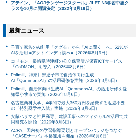
アテイン、「AOJランゲージスクール」JLPT N3学習中級ク
ラスを10月に開講決定（2022年3月16日）
最新ニュース
子育て家族のAI利用「ググる」から「AIに聞く」へ。52%が
AIを活用 =アクトインディ調べ=（2026年8月6日）
コドモン、長崎県時津町の公立保育所が保育ICTサービス
「CoDMON」を導入（2026年8月6日）
Polimill、神奈川県逗子市で自治体向け生成
AI「QommonsAI」の活用研修を実施（2026年8月6日）
Polimill、自治体向け生成AI「QommonsAI」の活用研修を愛
知県小牧市で実施（2026年8月6日）
名古屋商科大学、4年間で最大360万円を給費する返還不要
の「特別奨学生入試」実施（2026年8月6日）
安藤ハザマと神戸高専、建設工事へのフィジカルAI活用で共
同研究を開始（2026年8月6日）
ACPA、国内初の学習指導要領とオープンバッジをつなぐ
「CASEサーバ」本格運用を開始（2026年8月6日）