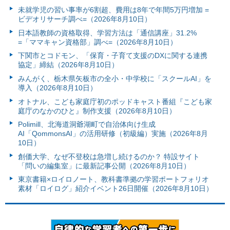
未就学児の習い事率が6割超、費用は8年で年間5万円増加 =
ビデオリサーチ調べ=（2026年8月10日）
日本語教師の資格取得、学習方法は「通信講座」31.2%
=「ママキャン資格部」調べ=（2026年8月10日）
下関市とコドモン、「保育・子育て支援のDXに関する連携
協定」締結（2026年8月10日）
みんがく、栃木県矢板市の全小・中学校に「スクールAI」を
導入（2026年8月10日）
オトナル、こども家庭庁初のポッドキャスト番組『こども家
庭庁のなかのひと』制作支援（2026年8月10日）
Polimill、北海道洞爺湖町で自治体向け生成
AI「QommonsAI」の活用研修（初級編）実施（2026年8月
10日）
創価大学、なぜ不登校は急増し続けるのか？ 特設サイト
「問いの編集室」に最新記事公開（2026年8月10日）
東京書籍×ロイロノート、教科書準拠の学習ポートフォリオ
素材「ロイログ」紹介イベント26日開催（2026年8月10日）