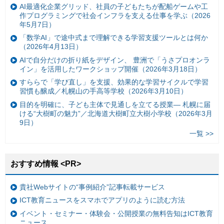
AI最適化企業グリッド、社員の子どもたちが配船ゲームや工
作プログラミングで社会インフラを支える仕事を学ぶ（2026
年5月7日）
「数学AI」で途中式まで理解できる学習支援ツールとは何か
（2026年4月13日）
AIで自分だけの折り紙をデザイン、 豊洲で「うさプロオンラ
イン」を活用したワークショップ開催（2026年3月18日）
すららで「学び直し」を支援、効果的な学習サイクルで学習
習慣も醸成／札幌山の手高等学校（2026年3月10日）
目的を明確に、子ども主体で見通しを立てる授業— 札幌に届
ける“大樹町の魅力”／北海道大樹町立大樹小学校（2026年3月
9日）
一覧 >>
おすすめ情報 <PR>
貴社Webサイトの“事例紹介”記事転載サービス
ICT教育ニュースをスマホでアプリのように読む方法
イベント・セミナー・体験会・公開授業の無料告知はICT教育
ニュース