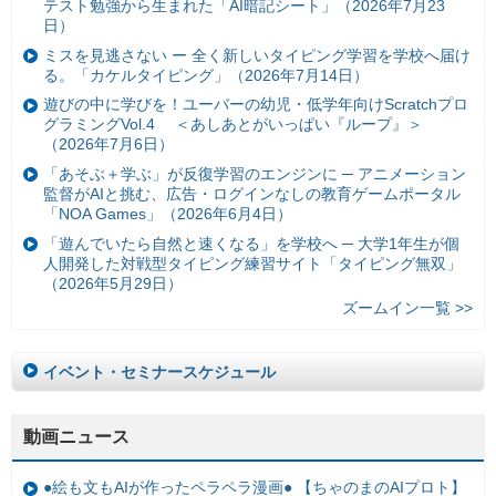
テスト勉強から生まれた「AI暗記シート」（2026年7月23
日）
ミスを見逃さない ー 全く新しいタイピング学習を学校へ届け
る。「カケルタイピング」（2026年7月14日）
遊びの中に学びを！ユーバーの幼児・低学年向けScratchプロ
グラミングVol.4 ＜あしあとがいっぱい『ループ』＞
（2026年7月6日）
「あそぶ＋学ぶ」が反復学習のエンジンに ─ アニメーション
監督がAIと挑む、広告・ログインなしの教育ゲームポータル
「NOA Games」（2026年6月4日）
「遊んでいたら自然と速くなる」を学校へ ─ 大学1年生が個
人開発した対戦型タイピング練習サイト「タイピング無双」
（2026年5月29日）
ズームイン一覧 >>
イベント・セミナースケジュール
動画ニュース
●絵も文もAIが作ったペラペラ漫画● 【ちゃのまのAIプロト】