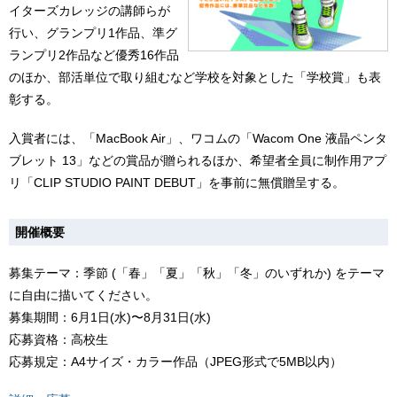
イターズカレッジの講師らが
行い、グランプリ1作品、準グ
ランプリ2作品など優秀16作品
のほか、部活単位で取り組むなど学校を対象とした「学校賞」も表
彰する。
⼊賞者には、「MacBook Air」、ワコムの「Wacom One 液晶ペンタ
ブレット 13」などの賞品が贈られるほか、希望者全員に制作⽤アプ
リ「CLIP STUDIO PAINT DEBUT」を事前に無償贈呈する。
開催概要
募集テーマ：季節 (「春」「夏」「秋」「冬」のいずれか) をテーマ
に⾃由に描いてください。
募集期間：6⽉1⽇(⽔)〜8⽉31⽇(⽔)
応募資格：⾼校⽣
応募規定：A4サイズ・カラー作品（JPEG形式で5MB以内）