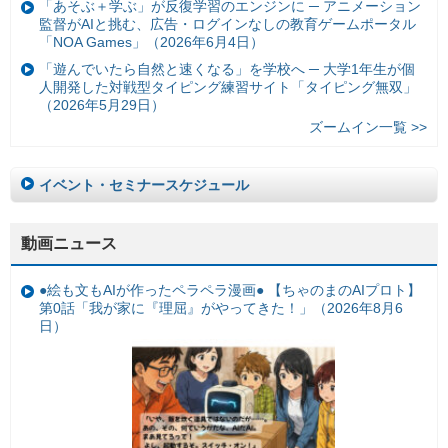
「あそぶ＋学ぶ」が反復学習のエンジンに ─ アニメーション
監督がAIと挑む、広告・ログインなしの教育ゲームポータル
「NOA Games」（2026年6月4日）
「遊んでいたら自然と速くなる」を学校へ ─ 大学1年生が個
人開発した対戦型タイピング練習サイト「タイピング無双」
（2026年5月29日）
ズームイン一覧 >>
イベント・セミナースケジュール
動画ニュース
●絵も文もAIが作ったペラペラ漫画● 【ちゃのまのAIプロト】
第0話「我が家に『理屈』がやってきた！」（2026年8月6
日）