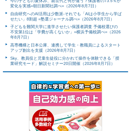
今の子どもの夏休み、親世代と何が違う？保護者の73.5％が
変化を実感=朝日新聞社調べ=（2026年8月7日）
自由研究へのAI活用は少数派-それでも「AIは小学生から学ば
せたい」8割超 =塾選ジャーナル調べ=（2026年8月7日）
子どもを難関大学に進学させたい保護者調査 予備校選びの
不安第1位は「学費が高くないか」=横浜予備校調べ=（2026
年8月7日）
高専機構と日本公庫、連携して学生・教職員によるスタート
アップ創出を支援（2026年8月7日）
Sky、教員役と児童生徒役に分かれて操作を体験できる「授
業研究モード」解説セミナー20日開催（2026年8月7日）