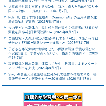
鹿児島県霧島市の全小中学校に一斉導入（2026年8月7日）
児童虐待対応を支援するAiCAN、新たに導入自治体が拡大 全
国23自治体・65拠点に（2026年8月7日）
Polimill、自治体向け生成AI「QommonsAI」の活用研修を北
海道新冠町で実施（2026年8月7日）
今の子どもの夏休み、親世代と何が違う？保護者の73.5％が
変化を実感=朝日新聞社調べ=（2026年8月7日）
自由研究へのAI活用は少数派-それでも「AIは小学生から学ば
せたい」8割超 =塾選ジャーナル調べ=（2026年8月7日）
子どもを難関大学に進学させたい保護者調査 予備校選びの
不安第1位は「学費が高くないか」=横浜予備校調べ=（2026
年8月7日）
高専機構と日本公庫、連携して学生・教職員によるスタート
アップ創出を支援（2026年8月7日）
Sky、教員役と児童生徒役に分かれて操作を体験できる「授
業研究モード」解説セミナー20日開催（2026年8月7日）