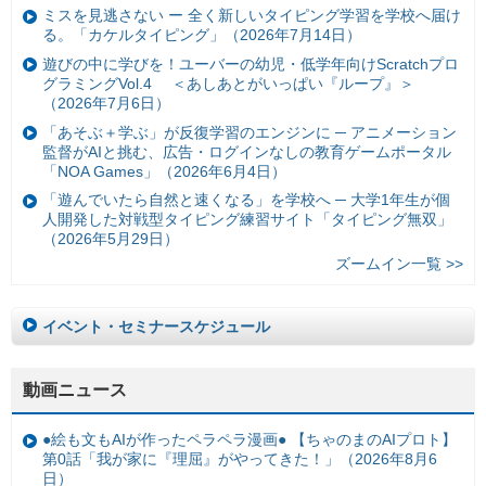
ミスを見逃さない ー 全く新しいタイピング学習を学校へ届け
る。「カケルタイピング」（2026年7月14日）
遊びの中に学びを！ユーバーの幼児・低学年向けScratchプロ
グラミングVol.4 ＜あしあとがいっぱい『ループ』＞
（2026年7月6日）
「あそぶ＋学ぶ」が反復学習のエンジンに ─ アニメーション
監督がAIと挑む、広告・ログインなしの教育ゲームポータル
「NOA Games」（2026年6月4日）
「遊んでいたら自然と速くなる」を学校へ ─ 大学1年生が個
人開発した対戦型タイピング練習サイト「タイピング無双」
（2026年5月29日）
ズームイン一覧 >>
イベント・セミナースケジュール
動画ニュース
●絵も文もAIが作ったペラペラ漫画● 【ちゃのまのAIプロト】
第0話「我が家に『理屈』がやってきた！」（2026年8月6
日）